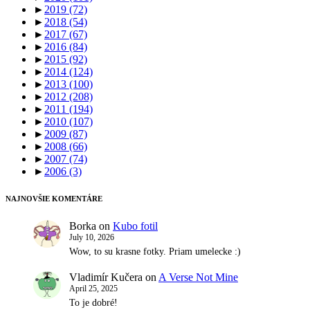
►
2019
(72)
►
2018
(54)
►
2017
(67)
►
2016
(84)
►
2015
(92)
►
2014
(124)
►
2013
(100)
►
2012
(208)
►
2011
(194)
►
2010
(107)
►
2009
(87)
►
2008
(66)
►
2007
(74)
►
2006
(3)
NAJNOVŠIE KOMENTÁRE
Borka
on
Kubo fotil
July 10, 2026
Wow, to su krasne fotky. Priam umelecke :)
Vladimír Kučera
on
A Verse Not Mine
April 25, 2025
To je dobré!