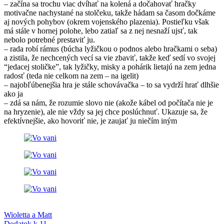
– začína sa trochu viac dvíhať na kolená a dočahovať hračky
motivačne nachystané na stolčeku, takže hádam sa časom dočkáme
aj nových pohybov (okrem vojenského plazenia). Postieľku však
má stále v hornej polohe, lebo zatiaľ sa z nej nesnaží ujsť, tak
nebolo potrebné prestaviť ju.
– rada robí rámus (búcha lyžičkou o podnos alebo hračkami o seba)
a zistila, že nechcených vecí sa vie zbaviť, takže keď sedí vo svojej
“jedacej stoličke”, tak lyžičky, misky a pohárik lietajú na zem jedna
radosť (teda nie celkom na zem – na igelit)
– najobľúbenejšia hra je stále schovávačka – to sa vydrží hrať dlhšie
ako ja
– zdá sa nám, že rozumie slovo nie (akože kábel od počítača nie je
na hryzenie), ale nie vždy sa jej chce poslúchnuť. Ukazuje sa, že
efektívnejšie, ako hovoriť nie, je zaujať ju niečím iným
Post
Previous
Kika
Wioletta a Matt
Post:
Next
Dodatok k 11