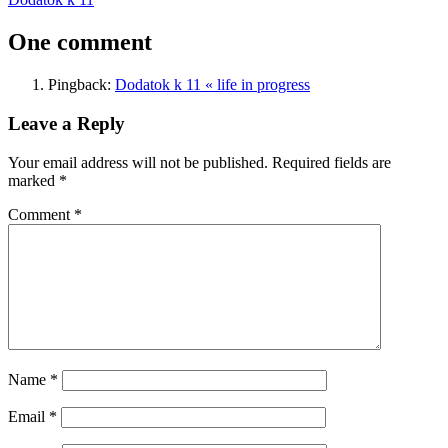
navigation
Post:
One comment
Pingback:
Dodatok k 11 « life in progress
Leave a Reply
Your email address will not be published.
Required fields are
marked
*
Comment
*
Name
*
Email
*