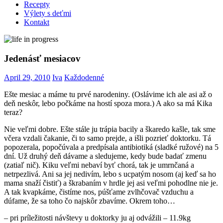
Recepty
Výlety s deťmi
Kontakt
Jedenásť mesiacov
April 29, 2010
Iva
Každodenné
Ešte mesiac a máme tu prvé narodeniny. (Oslávime ich ale asi až o
deň neskôr, lebo počkáme na hostí spoza mora.) A ako sa má Kika
teraz?
Nie veľmi dobre. Ešte stále ju trápia bacily a škaredo kašle, tak sme
včera vzdali čakanie, či to samo prejde, a išli pozrieť doktorku. Tá
popozerala, popočúvala a predpísala antibiotiká (sladké ružové) na 5
dní. Už druhý deň dávame a sledujeme, kedy bude badať zmenu
(zatiaľ nič). Kiku veľmi nebaví byť chorá, tak je umrnčaná a
netrpezlivá. Ani sa jej nedivím, lebo s ucpatým nosom (aj keď sa ho
mama snaží čistiť) a škrabaním v hrdle jej asi veľmi pohodlne nie je.
A tak kvapkáme, čistíme nos, púšťame zvlhčovač vzduchu a
dúfame, že sa toho čo najskôr zbavíme. Okrem toho…
– pri príležitosti návštevy u doktorky ju aj odvážili – 11.9kg