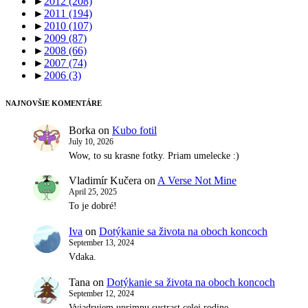
►
2012
(208)
►
2011
(194)
►
2010
(107)
►
2009
(87)
►
2008
(66)
►
2007
(74)
►
2006
(3)
NAJNOVŠIE KOMENTÁRE
Borka
on
Kubo fotil
July 10, 2026
Wow, to su krasne fotky. Priam umelecke :)
Vladimír Kučera
on
A Verse Not Mine
April 25, 2025
To je dobré!
Iva
on
Dotýkanie sa života na oboch koncoch
September 13, 2024
Vdaka.
Tana
on
Dotýkanie sa života na oboch koncoch
September 12, 2024
Vyjadrujem uprimnu sustrast celej rodine.