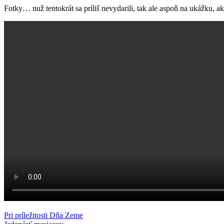
Fotky… nuž tentokrát sa príliš nevydarili, tak ale aspoň na ukážku, ak
Post
Previous
Matt
Pri príležitosti Dňa Zeme
svadba
Post:
Next