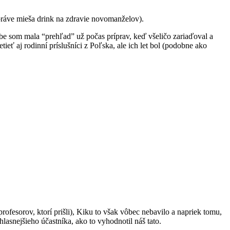
ráve mieša drink na zdravie novomanželov).
dbe som mala “prehľad” už počas príprav, keď všeličo zariaďoval a
eť aj rodinní príslušníci z Poľska, ale ich let bol (podobne ako
ofesorov, ktorí prišli), Kiku to však vôbec nebavilo a napriek tomu,
lasnejšieho účastníka, ako to vyhodnotil náš tato.