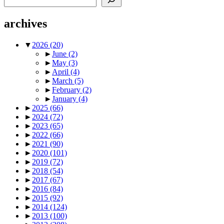
archives
▼
2026
(20)
►
June
(2)
►
May
(3)
►
April
(4)
►
March
(5)
►
February
(2)
►
January
(4)
►
2025
(66)
►
2024
(72)
►
2023
(65)
►
2022
(66)
►
2021
(90)
►
2020
(101)
►
2019
(72)
►
2018
(54)
►
2017
(67)
►
2016
(84)
►
2015
(92)
►
2014
(124)
►
2013
(100)