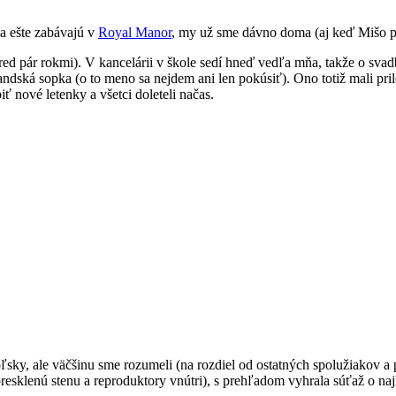
a ešte zabávajú v
Royal Manor
, my už sme dávno doma (aj keď Mišo p
red pár rokmi). V kancelárii v škole sedí hneď vedľa mňa, takže o sva
ská sopka (o to meno sa nejdem ani len pokúsiť). Ono totiž mali prileti
ť nové letenky a všetci doleteli načas.
ky, ale väčšinu sme rozumeli (na rozdiel od ostatných spolužiakov a pr
presklenú stenu a reproduktory vnútri), s prehľadom vyhrala súťaž o najh