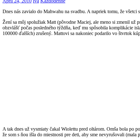
April 24, 2010
Iva
Každodenné
Dnes nás zavialo do Mahwahu na svadbu. A napriek tomu, že všetci s
Žení sa môj spolužiak Matt (pôvodne Maciej, ale meno si zmenil už p
obzvlášť počas posledného týždňa, keď mu spôsobila komplikácie island
100000 ďalších) zrušený. Mattovi sa nakoniec podarilo vo štvrtok kúpi
A tak dnes už vysmiaty čakal Wiolettu pred oltárom. Omša bola po poľs
že som s ňou išla do miestnosti pre deti, aby sme nevyrušovali (mala 