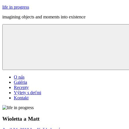
Skip
life in progress
to
imagining objects and moments into existence
content
Menu
O nás
Galéria
Recepty
Výlety s deťmi
Kontakt
Wioletta a Matt