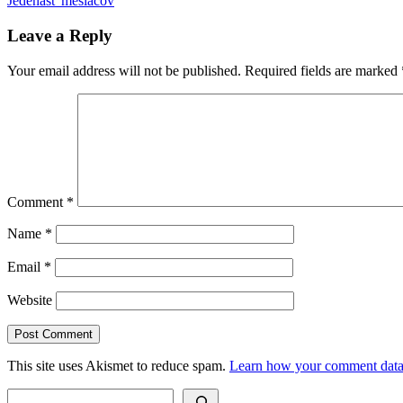
Jedenásť mesiacov
navigation
Post:
Leave a Reply
Your email address will not be published.
Required fields are marked
Comment
*
Name
*
Email
*
Website
This site uses Akismet to reduce spam.
Learn how your comment data 
Search