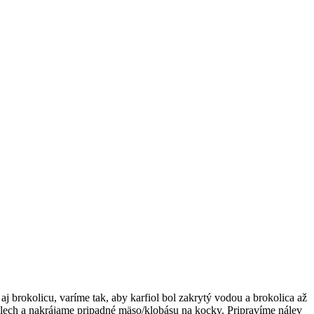
 brokolicu, varíme tak, aby karfiol bol zakrytý vodou a brokolica až
plech a nakrájame pripadné mäso/klobásu na kocky. Pripravíme nálev