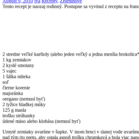
August 9, 2010
Iva
Recepty
,
Zeleninové
Tento recept je naozaj rodinný. Postupne sa vyvinul z receptu na fr
2 stredne veľké karfioly (alebo jeden veľký a jedna menšia brokolica
1 kg zemiakov
2 kyslé smotany
5 vajec
1 šálka mlieka
soľ
čierne korenie
majoránka
oregano (nemusí byť)
2 lyžice hladkej múky
125 g masla
trošku strúhanky
údené mäso alebo klobása (nemusí byť)
Umyté zemiaky uvaríme v šupke. V inom hrnci v slanej vode uvaríme k
nad tým (to preto, aby ostala aspoň trošku chrumkavá a bola viac n