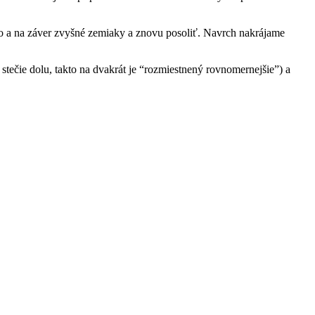
so a na záver zvyšné zemiaky a znovu posoliť. Navrch nakrájame
stečie dolu, takto na dvakrát je “rozmiestnený rovnomernejšie”) a