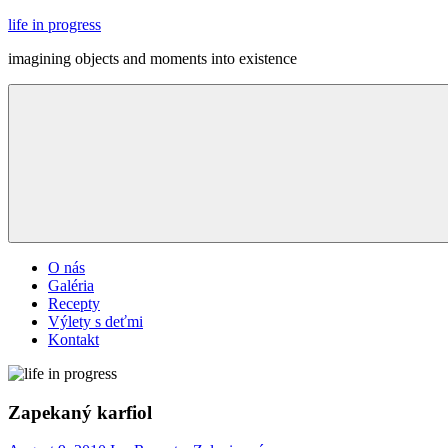
Skip
life in progress
to
imagining objects and moments into existence
content
Menu
O nás
Galéria
Recepty
Výlety s deťmi
Kontakt
Zapekaný karfiol