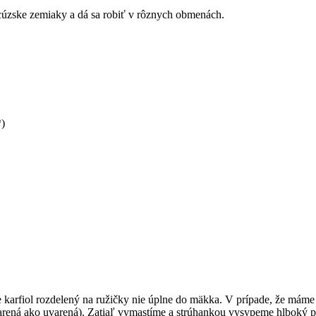
ancúzske zemiaky a dá sa robiť v rôznych obmenách.
*)
arfiol rozdelený na ružičky nie úplne do mäkka. V prípade, že máme aj
aparená ako uvarená). Zatiaľ vymastíme a strúhankou vysypeme hlboký 