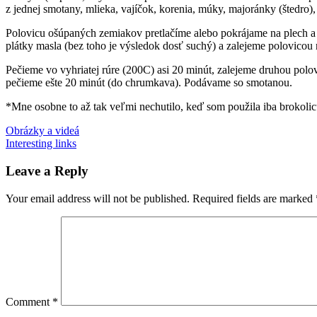
z jednej smotany, mlieka, vajíčok, korenia, múky, majoránky (štedro), 
Polovicu ošúpaných zemiakov pretlačíme alebo pokrájame na plech a 
plátky masla (bez toho je výsledok dosť suchý) a zalejeme polovicou 
Pečieme vo vyhriatej rúre (200C) asi 20 minút, zalejeme druhou polov
pečieme ešte 20 minút (do chrumkava). Podávame so smotanou.
*Mne osobne to až tak veľmi nechutilo, keď som použila iba brokolicu 
Post
Previous
karfiol
Obrázky a videá
recepty
zapekaný
Post:
Next
karfiol
Interesting links
zeleninové
zemiaky
navigation
Post:
Leave a Reply
Your email address will not be published.
Required fields are marked
Comment
*