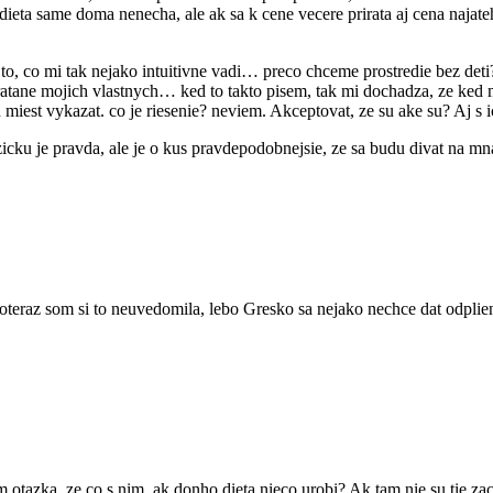
ieta same doma nenecha, ale ak sa k cene vecere prirata aj cena najateh
e to, co mi tak nejako intuitivne vadi… preco chceme prostredie bez deti?
ratane mojich vlastnych… ked to takto pisem, tak mi dochadza, ze ked m
 miest vykazat. co je riesenie? neviem. Akceptovat, ze su ake su? Aj s i
vozicku je pravda, ale je o kus pravdepodobnejsie, ze sa budu divat na
teraz som si to neuvedomila, lebo Gresko sa nejako nechce dat odplien
 otazka, ze co s nim, ak donho dieta nieco urobi? Ak tam nie su tie z