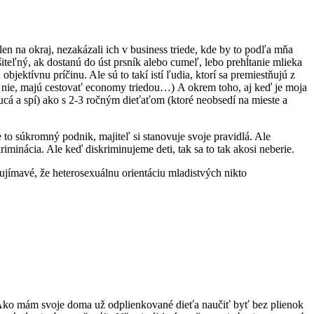
 len na okraj, nezakázali ich v business triede, kde by to podľa mňa
ešiteľný, ak dostanú do úst prsník alebo cumeľ, lebo prehĺtanie mlieka
objektívnu príčinu. Ale sú to takí istí ľudia, ktorí sa premiestňujú z
j, nie, majú cestovať economy triedou…) A okrem toho, aj keď je moja
ucá a spí) ako s 2-3 ročným dieťaťom (ktoré neobsedí na mieste a
 to súkromný podnik, majiteľ si stanovuje svoje pravidlá. Ale
iminácia. Ale keď diskriminujeme deti, tak sa to tak akosi neberie.
aujímavé, že heterosexuálnu orientáciu mladistvých nikto
“Ako mám svoje doma už odplienkované dieťa naučiť byť bez plienok