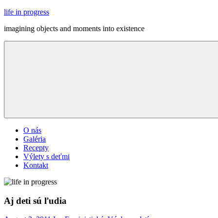
Skip
life in progress
to
imagining objects and moments into existence
content
Menu
O nás
Galéria
Recepty
Výlety s deťmi
Kontakt
Aj deti sú ľudia