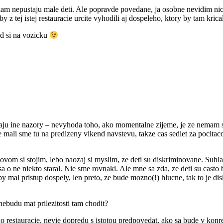
, kam nepustaju male deti. Ale popravde povedane, ja osobne nevidim ni
 z tej istej restauracie urcite vyhodili aj dospeleho, ktory by tam krical
ked si na vozicku
ukaju ine nazory – nevyhoda toho, ako momentalne zijeme, je ze nemam 
mali sme tu na predlzeny vikend navstevu, takze cas sediet za pocitaco
ovom si stojim, lebo naozaj si myslim, ze deti su diskriminovane. Suhlas
 sa o ne niekto staral. Nie sme rovnaki. Ale mne sa zda, ze deti su cast
by mal pristup dospely, len preto, ze bude mozno(!) hlucne, tak to je d
 nebudu mat prilezitosti tam chodit?
o restauracie, nevie dopredu s istotou predpovedat, ako sa bude v konr