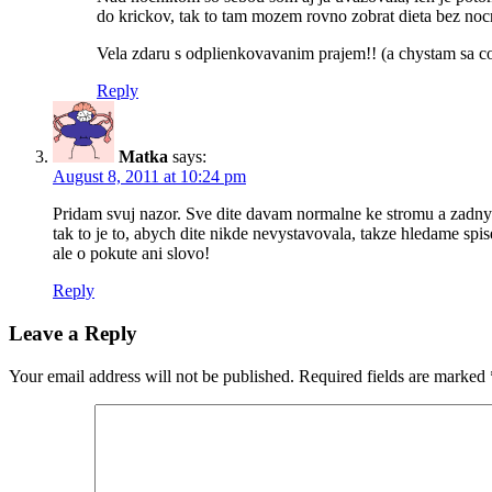
do krickov, tak to tam mozem rovno zobrat dieta bez no
Vela zdaru s odplienkovavanim prajem!! (a chystam sa co
Reply
Matka
says:
August 8, 2011 at 10:24 pm
Pridam svuj nazor. Sve dite davam normalne ke stromu a zadny
tak to je to, abych dite nikde nevystavovala, takze hledame spi
ale o pokute ani slovo!
Reply
Leave a Reply
Your email address will not be published.
Required fields are marked