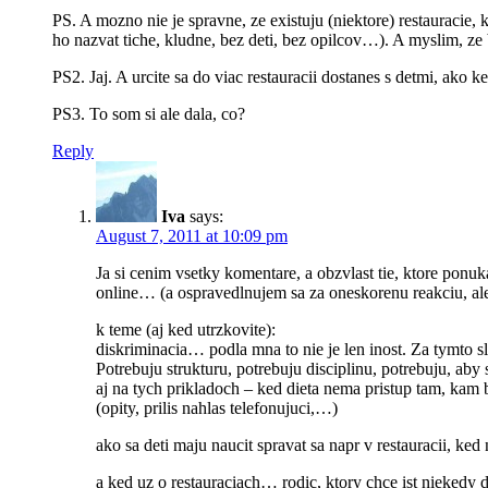
PS. A mozno nie je spravne, ze existuju (niektore) restauracie
ho nazvat tiche, kludne, bez deti, bez opilcov…). A myslim, ze by
PS2. Jaj. A urcite sa do viac restauracii dostanes s detmi, ako 
PS3. To som si ale dala, co?
Reply
Iva
says:
August 7, 2011 at 10:09 pm
Ja si cenim vsetky komentare, a obzvlast tie, ktore pon
online… (a ospravedlnujem sa za oneskorenu reakciu, ale 
k teme (aj ked utrzkovite):
diskriminacia… podla mna to nie je len inost. Za tymto sl
Potrebuju strukturu, potrebuju disciplinu, potrebuju, aby
aj na tych prikladoch – ked dieta nema pristup tam, kam 
(opity, prilis nahlas telefonujuci,…)
ako sa deti maju naucit spravat sa napr v restauracii, ked
a ked uz o restauraciach… rodic, ktory chce ist niekedy d