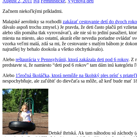
August 2, 2011
Iva
Feministické
,
Výchova detí
Začnem niekoľkými príkladmi.
Malajské aerolinky sa rozhodli
zakázať cestovanie detí do dvoch roko
dávalo aspoň trochu zmysel.) Je pravda, že deti často plačú pri vzlieta
alebo slín pomáha tlak vyrovnávať), ale nie sú to jediní pasažieri, ktor
miesta na miesto, ako ostatní, akurát ešte nevedia poriadne ovládať 
vzorka veľmi malá, zdá sa mi, že cestovanie s malým bábom je dokonc
najradšej by behalo dookola a všetko obchytkávalo).
Alebo
reštaurácia v Pennsylvánii, ktorá zakázala deti pod 6 rokov
. Z 
predstavte si, že namiesto “deti pod 6 rokov” tam dám inú kategóriu ľ
Alebo
15ročná školáčka, ktorá nemôže na školský ples prísť s priate
nespochybňuje, ale zaľúbiť do dievčaťa sa môže, až keď bude mať 1
Detské ihriská. Ak tam náhodou sú záchody (