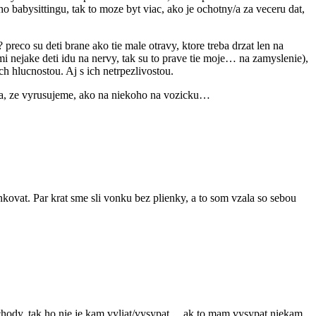
o babysittingu, tak to moze byt viac, ako je ochotny/a za veceru dat,
 preco su deti brane ako tie male otravy, ktore treba drzat len na
i nejake deti idu na nervy, tak su to prave tie moje… na zamyslenie),
ch hlucnostou. Aj s ich netrpezlivostou.
 mna, ze vyrusujeme, ako na niekoho na vozicku…
kovat. Par krat sme sli vonku bez plienky, a to som vzala so sebou
achody, tak ho nie je kam vyliat/vysypat… ak to mam vysypat niekam