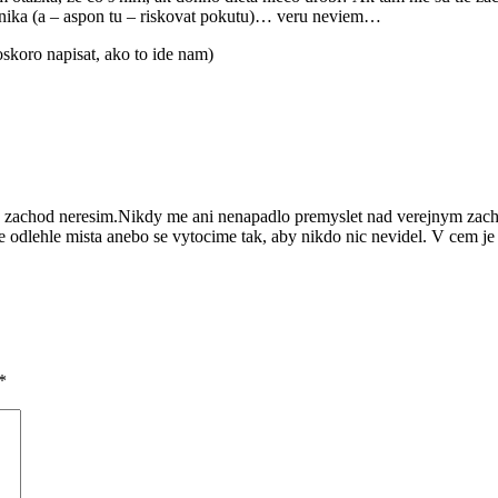
cnika (a – aspon tu – riskovat pokutu)… veru neviem…
skoro napisat, ako to ide nam)
 zachod neresim.Nikdy me ani nenapadlo premyslet nad verejnym zacho
se odlehle mista anebo se vytocime tak, aby nikdo nic nevidel. V cem je
*