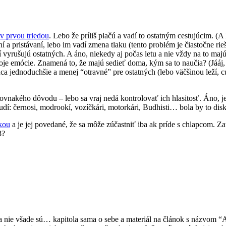
v prvou triedou
. Lebo že príliš plačú a vadí to ostatným cestujúcim. (A
ní a pristávaní, lebo im vadí zmena tlaku (tento problém je čiastočne ri
í vyrušujú ostatných. A áno, niekedy aj počas letu a nie vždy na to majú 
svoje emócie. Znamená to, že majú sedieť doma, kým sa to naučia? (Jáá
a jednoduchšie a menej “otravné” pre ostatných (lebo väčšinou leží, c
rovnakého dôvodu – lebo sa vraj nedá kontrolovať ich hlasitosť. Áno, je
udí: černosi, modrookí, vozíčkári, motorkári, Budhisti… bola by to diskr
ľkou
a je jej povedané, že sa môže zúčastniť iba ak príde s chlapcom. Z
8?
a nie všade sú… kapitola sama o sebe a materiál na článok s názvom 