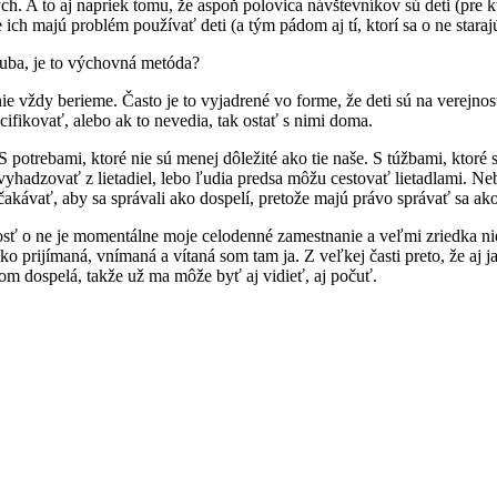
ch. A to aj napriek tomu, že aspoň polovica návštevníkov sú deti (pre kt
e ich majú problém používať deti (a tým pádom aj tí, ktorí sa o ne staraj
uba, je to výchovná metóda?
 nie vždy berieme. Často je to vyjadrené vo forme, že deti sú na verejn
ifikovať, alebo ak to nevedia, tak ostať s nimi doma.
otrebami, ktoré nie sú menej dôležité ako tie naše. S túžbami, ktoré s
yhadzovať z lietadiel, lebo ľudia predsa môžu cestovať lietadlami. Ne
akávať, aby sa správali ako dospelí, pretože majú právo správať sa ako
tlivosť o ne je momentálne moje celodenné zamestnanie a veľmi zriedka
ko prijímaná, vnímaná a vítaná som tam ja. Z veľkej časti preto, že aj 
som dospelá, takže už ma môže byť aj vidieť, aj počuť.