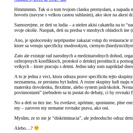
Hmmmmm. Tak si o tom tvojom clanku premyslam, a napada ma ko
hovoris (navyse s velkou castou suhlasim), ako skor na akesi 
Samozrejme, ze deti su ludia – a nielen akisi cakatelia na to 
svoje okolie. Naopak, deti su predsa v mnohych ohladoch ine (na
Ano, je spolocensky nepripustne zakazat vstup do restauraci
ktore sa venuju specificky modrookym, ciernym (hnedym/zlty
Zato ale existuje rad narodnych a medzinarodnych dohod, organi
ozbrojenych konfliktoch, protokol o detskej prostitucii a porn
velkych – ktore pracuju s detmi. Jednu taky som napriklad dnes
A to je jedna z veci, ktora odraza prave specificitu tejto skup
neznamena, ze prestanu byt ludmi. A rozne skupiny ludi maju rozn
matersku dovolenku, flexitime, alebo system jasli/skolok. Nesta
povinnostami” (nebudem sa tu pustat do debaty, ci by rovnaki 
No a deti su tiez ine. Su zvedave, uprimne, spontanne, plne ener
my – zaroven my nemame rovnake prava, ako oni.
Myslim, ze to nie je “diskriminacia”, ale jednoducho odraz detsk
Alebo…?