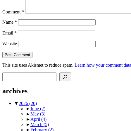
Comment
*
Name
*
Email
*
Website
This site uses Akismet to reduce spam.
Learn how your comment data 
Search
archives
▼
2026
(20)
►
June
(2)
►
May
(3)
►
April
(4)
►
March
(5)
►
February
(2)