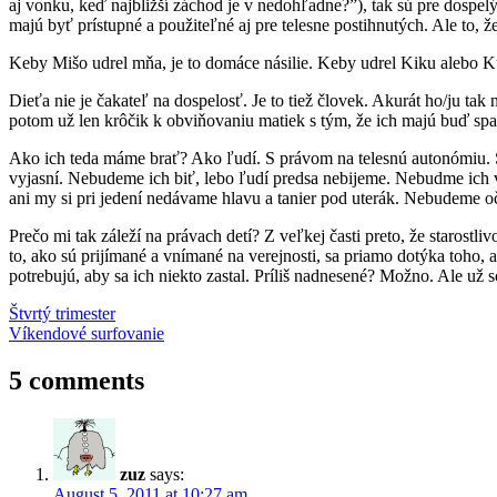
aj vonku, keď najbližší záchod je v nedohľadne?”), tak sú pre dospelý
majú byť prístupné a použiteľné aj pre telesne postihnutých. Ale to, ž
Keby Mišo udrel mňa, je to domáce násilie. Keby udrel Kiku alebo K
Dieťa nie je čakateľ na dospelosť. Je to tiež človek. Akurát ho/ju tak
potom už len krôčik k obviňovaniu matiek s tým, že ich majú buď spac
Ako ich teda máme brať? Ako ľudí. S právom na telesnú autonómiu. S p
vyjasní. Nebudeme ich biť, lebo ľudí predsa nebijeme. Nebudme ich v
ani my si pri jedení nedávame hlavu a tanier pod uterák. Nebudeme oč
Prečo mi tak záleží na právach detí? Z veľkej časti preto, že staros
to, ako sú prijímané a vnímané na verejnosti, sa priamo dotýka toho, a
potrebujú, aby sa ich niekto zastal. Príliš nadnesené? Možno. Ale už 
Post
Previous
deti
Štvrtý trimester
diskriminácia
práva
Post:
Next
detí
Víkendové surfovanie
navigation
Post:
5 comments
zuz
says:
August 5, 2011 at 10:27 am