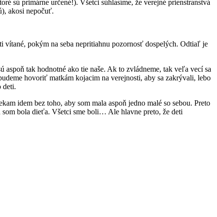
oré sú primárne určené!). Všetci súhlasíme, že verejné prienstranstvá
ú), akosi nepočuť.
osti vítané, pokým na seba nepritiahnu pozornosť dospelých. Odtiaľ je
ú aspoň tak hodnotné ako tie naše. Ak to zvládneme, tak veľa vecí sa
budeme hovoriť matkám kojacim na verejnosti, aby sa zakrývali, lebo
 deti.
 niekam idem bez toho, aby som mala aspoň jedno malé so sebou. Preto
ja som bola dieťa. Všetci sme boli… Ale hlavne preto, že deti