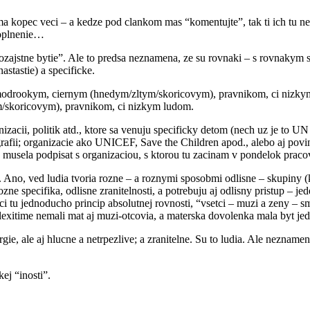
pec veci – a kedze pod clankom mas “komentujte”, tak ti ich tu nesuv
doplnenie…
“naozajstne bytie”. Ale to predsa neznamena, ze su rovnaki – s rovnaky
stastie) a specificke.
e modrookym, ciernym (hnedym/zltym/skoricovym), pravnikom, ci nizky
m/skoricovym), pravnikom, ci nizkym ludom.
zacii, politik atd., ktore sa venuju specificky detom (nech uz je to UN
ografii; organizacie ako UNICEF, Save the Children apod., alebo aj pov
 musela podpisat s organizaciou, s ktorou tu zacinam v pondelok pracov
iny. Ano, ved ludia tvoria rozne – a roznymi sposobmi odlisne – skupiny
e specifika, odlisne zranitelnosti, a potrebuju aj odlisny pristup – je
ci tu jednoducho princip absolutnej rovnosti, “vsetci – muzi a zeny – s
flexitime nemali mat aj muzi-otcovia, a materska dovolenka mala byt j
gie, ale aj hlucne a netrpezlive; a zranitelne. Su to ludia. Ale neznam
ej “inosti”.