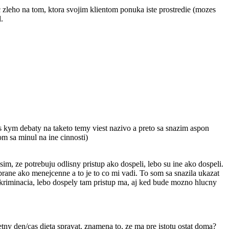
c zleho na tom, ktora svojim klientom ponuka iste prostredie (mozes
.
s kym debaty na taketo temy viest nazivo a preto sa snazim aspon
m sa minul na ine cinnosti)
im, ze potrebuju odlisny pristup ako dospeli, lebo su ine ako dospeli.
o brane ako menejcenne a to je to co mi vadi. To som sa snazila ukazat
iskriminacia, lebo dospely tam pristup ma, aj ked bude mozno hlucny
etny den/cas dieta spravat. znamena to, ze ma pre istotu ostat doma?