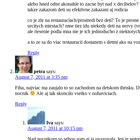
alebo hned odist akonahle to zacne byt nad x decibelov? d
takze zakazom deti su efektivne zakazani aj rodicia
co je zle na restauraciach/prostredi bez deti? To je presn
urcitych miestach? mne tiez idu niekedy deti na nervy (v
ale riesenie podla mna nie je ich jednoducho z niektorych
a to ze sa do viac restauracii dostanem s detmi ako na 
Reply
petra
says:
August 7, 2011 at 3:35 pm
Fiha, najviac ma zaujalo to so zachodom na detskom ihrisku. Do
nocnik
Ale aj tak skoncilo vsetko v nohaviciach.
Reply
Iva
says:
August 7, 2011 at 10:15 pm
Nad nocnikom so sebou som aj ja uvazovala, len je potom