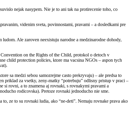
islo nejak nasypem. Nie je to ani tak na protirecenie toho, co
m spravanim, videnim sveta, povinnostami, pravami – a dosledkami pre
m ludom. Ale zaroven neexistuju narodne a medzinarodne dohody,
 Convention on the Rights of the Child, protokol o detoch v
inne child protection policies, ktore ma vacsina NGOs – aspon tych
at).
 (ktore sa medzi sebou samozrejme casto prekryvaju) – ale predsa to
den priklad za vsetky, zeny-matky “potrebuju” odlisny pristup v praci –
me si rovni, a to znamena aj rovnaki, s rovnakymi pravami a
ednoducho rodicovska). Pretoze rovnaki jednoducho nie sme.
ena to, ze to su rovnaki ludia, ako “ne-deti”. Nemaju rovnake prava ako