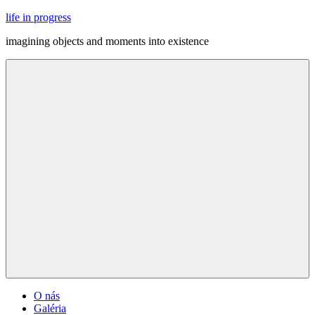
Skip
life in progress
to
imagining objects and moments into existence
content
Menu
O nás
Galéria