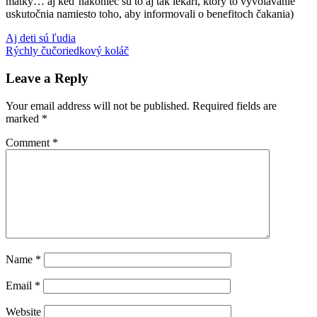
matky… aj keď nakoniec sú to aj tak lekári, ktorý to vyvolávanie
uskutočnia namiesto toho, aby informovali o benefitoch čakania)
Post
Previous
humor
Aj deti sú ľudia
kojenie
rasizmus
výchova
Post:
Next
detí
Rýchly čučoriedkový koláč
vyvolávanie
navigation
Post:
pôrodu
Leave a Reply
Your email address will not be published.
Required fields are
marked
*
Comment
*
Name
*
Email
*
Website