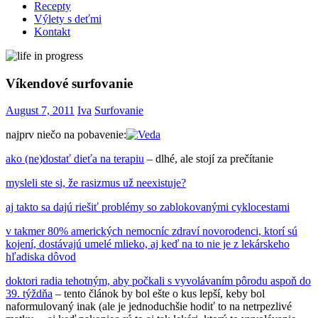
Recepty
Výlety s deťmi
Kontakt
Víkendové surfovanie
August 7, 2011
Iva
Surfovanie
najprv niečo na pobavenie:
ako (ne)dostať dieťa na terapiu
– dlhé, ale stojí za prečítanie
mysleli ste si, že rasizmus už neexistuje?
aj takto sa dajú riešiť problémy so zablokovanými cyklocestami
v takmer 80% amerických nemocníc zdraví novorodenci, ktorí sú
kojení, dostávajú umelé mlieko, aj keď na to nie je z lekárskeho
hľadiska dôvod
doktori radia tehotným, aby počkali s vyvolávaním pôrodu aspoň do
39. týždňa
– tento článok by bol ešte o kus lepší, keby bol
naformulovaný inak (ale je jednoduchšie hodiť to na netrpezlivé