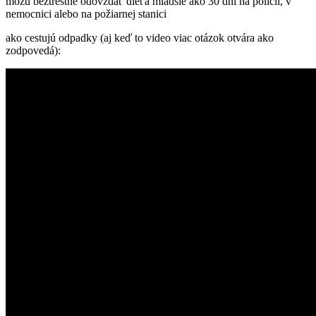
môžu beztrestne odovzdať dieťa mladšie ako 30 dní na polícii, v
nemocnici alebo na požiarnej stanici
ako cestujú odpadky (aj keď to video viac otázok otvára ako
zodpovedá):