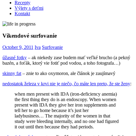
Recepty
Výlety s deťmi
Kontakt
Víkendové surfovanie
October 9, 2011
Iva
Surfovanie
úžasné fotky
– ak niekedy zase budem mať veľké brucho (a pekný
bazén, a foťák, ktorý vie fotiť pod vodou, a toho fotografa…)
skinny fat
– znie to ako oxymoron, ale článok je zaujímavý
nedostatok železa v krvi nie je niečo, čo máte len preto, že ste ženy
:
when men present with IDA (iron-deficiency anemia)
the first thing they do is an endoscopy. When women
present with IDA they give her iron supplements and
tell her to go home because it’s just her
ladybusiness… The majority of the women in that
study were bleeding internally, and no one had figured
it out until then because they had periods.