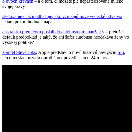
o dvoch kravách
– a o tom, či môžete piť nepasterizované mlieko
svojej kravy
sledovanie citácií odhaľuje, ako vznikajú nové vedecké odvetvia
–
je tam pozoruhodná “mapa”
austrálsku premiérku poslali do autobusu pre manželky
– pretože
default predpoklad je taký, že ani šofér autobusu neočakáva ženy vo
vysokej politike?
zomrel Steve Jobs
; Apple predstavilo novú hlasovú navigáciu
Siri
,
len o mesiac pozadu oproti “predpovedi” spred 24 rokov: