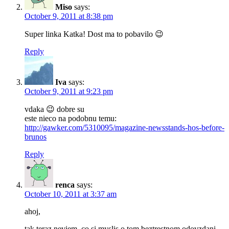
Miso
says:
October 9, 2011 at 8:38 pm
Super linka Katka! Dost ma to pobavilo 😉
Reply
Iva
says:
October 9, 2011 at 9:23 pm
vdaka 😉 dobre su
este nieco na podobnu temu:
http://gawker.com/5310095/magazine-newsstands-hos-before-
brunos
Reply
renca
says:
October 10, 2011 at 3:37 am
ahoj,
tak teraz neviem, co si myslis o tom beztrestnom odovzdani