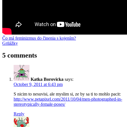
Post
Previous
apple
Čo má feminizmus do činenia s kojením?
feminizmus
linky
menštruácia
odpadky
spoločnosť
video
železo
Post:
Next
Grilážky
navigation
Post:
5 comments
Katka Borovicka
says:
October 9, 2011 at 6:43 pm
S nicim to nesuvisi, ale myslim si, ze by sa ti to mohlo pacit:
http://www.petapixel.com/2011/10/04/men-photographed-in-
stereotypically-female-poses/
Reply