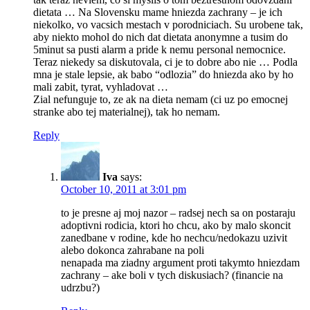
dietata … Na Slovensku mame hniezda zachrany – je ich
niekolko, vo vacsich mestach v porodniciach. Su urobene tak,
aby niekto mohol do nich dat dietata anonymne a tusim do
5minut sa pusti alarm a pride k nemu personal nemocnice.
Teraz niekedy sa diskutovala, ci je to dobre abo nie … Podla
mna je stale lepsie, ak babo “odlozia” do hniezda ako by ho
mali zabit, tyrat, vyhladovat …
Zial nefunguje to, ze ak na dieta nemam (ci uz po emocnej
stranke abo tej materialnej), tak ho nemam.
Reply
Iva
says:
October 10, 2011 at 3:01 pm
to je presne aj moj nazor – radsej nech sa on postaraju
adoptivni rodicia, ktori ho chcu, ako by malo skoncit
zanedbane v rodine, kde ho nechcu/nedokazu uzivit
alebo dokonca zahrabane na poli
nenapada ma ziadny argument proti takymto hniezdam
zachrany – ake boli v tych diskusiach? (financie na
udrzbu?)