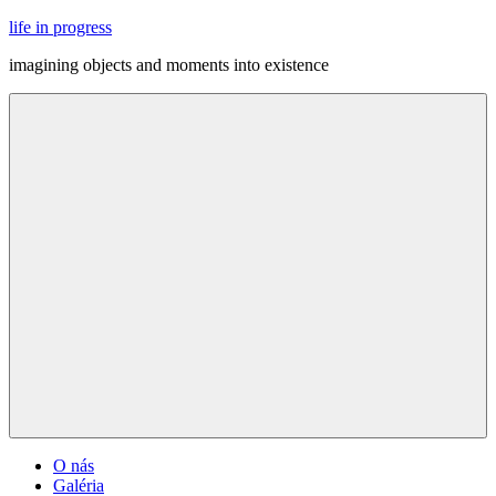
Skip
life in progress
to
imagining objects and moments into existence
content
Menu
O nás
Galéria