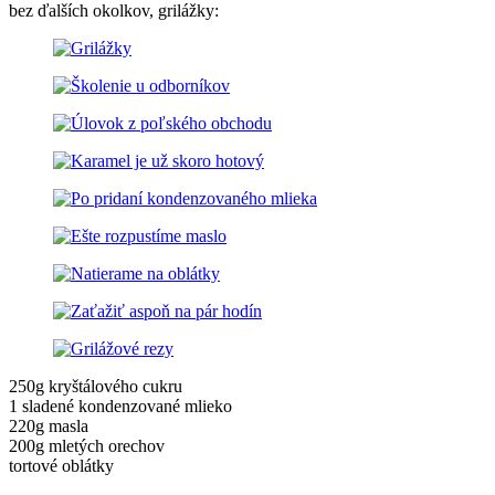
bez ďalších okolkov, grilážky:
250g kryštálového cukru
1 sladené kondenzované mlieko
220g masla
200g mletých orechov
tortové oblátky