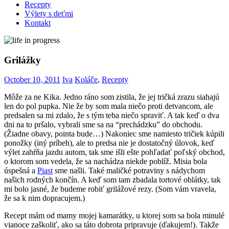
Recepty
Výlety s deťmi
Kontakt
Grilážky
October 10, 2011
Iva
Koláče
,
Recepty
Môže za ne Kika. Jedno ráno som zistila, že jej tričká zrazu siahajú
len do pol pupka. Nie že by som mala niečo proti detvancom, ale
predsalen sa mi zdalo, že s tým teba niečo spraviť. A tak keď o dva
dni na to pršalo, vybrali sme sa na “prechádzku” do obchodu.
(Žiadne obavy, pointa bude…) Nakoniec sme namiesto tričiek kúpili
ponožky (iný príbeh), ale to predsa nie je dostatočný úlovok, keď
výlet zahŕňa jazdu autom, tak sme išli ešte pohľadať poľský obchod,
o ktorom som vedela, že sa nachádza niekde poblíž. Misia bola
úspešná a
Piast
sme našli. Také maličké potraviny s nádychom
našich rodných končín. A keď som tam zbadala tortové oblátky, tak
mi bolo jasné, že budeme robiť grilážové rezy. (Som vám vravela,
že sa k nim dopracujem.)
Recept mám od mamy mojej kamarátky, u ktorej som sa bola minulé
vianoce zaškoliť, ako sa táto dobrota pripravuje (ďakujem!). Takže