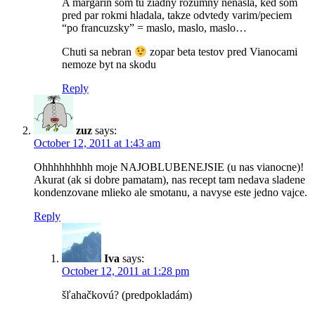
A margarin som tu ziadny rozumny nenasla, ked som
pred par rokmi hladala, takze odvtedy varim/peciem
“po francuzsky” = maslo, maslo, maslo…
Chuti sa nebran
zopar beta testov pred Vianocami
nemoze byt na skodu
Reply
zuz
says:
October 12, 2011 at 1:43 am
Ohhhhhhhhh moje NAJOBLUBENEJSIE (u nas vianocne)!
Akurat (ak si dobre pamatam), nas recept tam nedava sladene
kondenzovane mlieko ale smotanu, a navyse este jedno vajce.
Reply
Iva
says:
October 12, 2011 at 1:28 pm
šľahačkovú? (predpokladám)