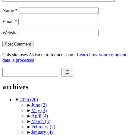
Name
*
Email
*
Website
This site uses Akismet to reduce spam.
Learn how your comment
data is processed.
Search
archives
▼
2026
(20)
►
June
(2)
►
May
(3)
►
April
(4)
►
March
(5)
►
February
(2)
►
January
(4)