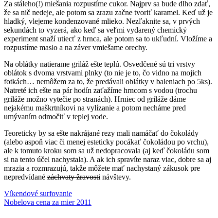
Za stáleho(!) miešania rozpustíme cukor. Najprv sa bude dlho zdať,
že sa nič nedeje, ale potom sa zrazu začne tvoriť karamel. Keď už je
hladký, vlejeme kondenzované mlieko. Nezľaknite sa, v prvých
sekundách to vyzerá, ako keď sa veľmi vydarený chemický
experiment snaží utiecť z hrnca, ale potom sa to ukľudní. Vložíme a
rozpustíme maslo a na záver vmiešame orechy.
Na oblátky natierame griláž ešte teplú. Osvedčené sú tri vrstvy
oblátok s dvoma vrstvami plnky (to nie je to, čo vidno na mojich
fotkách… nemôžem za to, že predávali oblátky v baleniach po 5ks).
Natreté ich ešte na pár hodín zaťažíme hrncom s vodou (trochu
griláže možno vytečie po stranách). Hrniec od griláže dáme
nejakému maškrtníkovi na vylízanie a potom necháme pred
umývaním odmočiť v teplej vode.
Teoreticky by sa ešte nakrájané rezy mali namáčať do čokolády
(alebo aspoň viac či menej esteticky pocákať čokoládou po vrchu),
ale k tomuto kroku som sa už nedopracovala (aj keď čokoládu som
si na tento účel nachystala). A ak ich spravíte naraz viac, dobre sa aj
mrazia a rozmrazujú, takže môžete mať nachystaný zákusok pre
nepredvídané
záchvaty žravosti
návštevy.
Post
Previous
grilážky
Víkendové surfovanie
koláče
orechy
recepty
sladké
Post:
Next
Nobelova cena za mier 2011
navigation
Post: