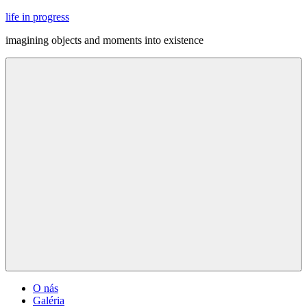
Skip
life in progress
to
imagining objects and moments into existence
content
Menu
O nás
Galéria