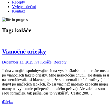
Recepty
Výlety s deťmi
Kontakt
Tag:
koláče
Vianočné oriešky
December 13, 2025
Iva
Koláče
,
Recepty
Jedna z mojich spolubývajúcich na vysokoškolskom internáte nosila
po vianociach takéto oriešky. Mne neskotočne chutili, ale doma sa u
nás nerobievali, asi hlavne preto, že sme nemali také formičky (a bol
dopyt po mačacích labkách, čo asi viac než naplnilo kapacitu mojej
mamy na vyberanie prilepeného malého pečiva). Ale zdedila som
sadu formičiek, tak prišiel čas to vyskúšať. Cesto: 200…
ďalej...