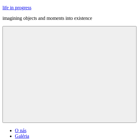
Skip
life in progress
to
imagining objects and moments into existence
content
Menu
O nás
Galéria