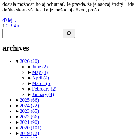
dostala možnosť ho aj ochutnať. Je pravda, že je naozaj štedrý – ide
doňho skoro všetko. To je možno aj dôvod, prečo…
ďalej...
Posts
Next
1
2
3
4
»
Search
Posts
pagination
archives
▼
2026
(20)
►
June
(2)
►
May
(3)
►
April
(4)
►
March
(5)
►
February
(2)
►
January
(4)
►
2025
(66)
►
2024
(72)
►
2023
(65)
►
2022
(66)
►
2021
(90)
►
2020
(101)
►
2019
(72)