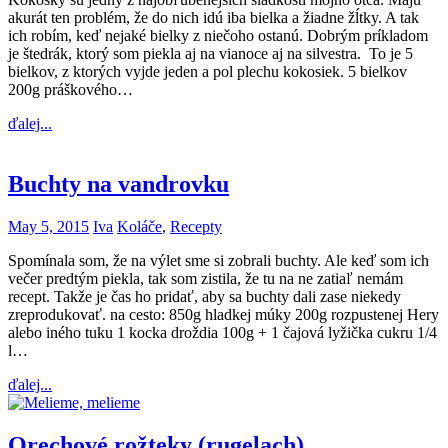
akurát ten problém, že do nich idú iba bielka a žiadne žĺtky. A tak
ich robím, keď nejaké bielky z niečoho ostanú. Dobrým príkladom
je štedrák, ktorý som piekla aj na vianoce aj na silvestra. To je 5
bielkov, z ktorých vyjde jeden a pol plechu kokosiek. 5 bielkov
200g práškového…
ďalej...
Buchty na vandrovku
May 5, 2015
Iva
Koláče
,
Recepty
Spomínala som, že na výlet sme si zobrali buchty. Ale keď som ich
večer predtým piekla, tak som zistila, že tu na ne zatiaľ nemám
recept. Takže je čas ho pridať, aby sa buchty dali zase niekedy
zreprodukovať. na cesto: 850g hladkej múky 200g rozpustenej Hery
alebo iného tuku 1 kocka droždia 100g + 1 čajová lyžička cukru 1/4
l…
ďalej...
Orechové rožteky (rugelach)