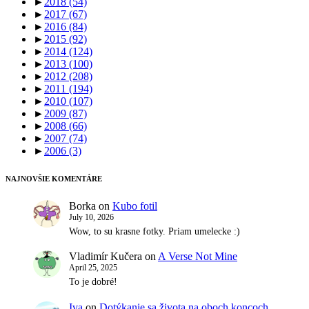
►
2018
(54)
►
2017
(67)
►
2016
(84)
►
2015
(92)
►
2014
(124)
►
2013
(100)
►
2012
(208)
►
2011
(194)
►
2010
(107)
►
2009
(87)
►
2008
(66)
►
2007
(74)
►
2006
(3)
NAJNOVŠIE KOMENTÁRE
Borka
on
Kubo fotil
July 10, 2026
Wow, to su krasne fotky. Priam umelecke :)
Vladimír Kučera
on
A Verse Not Mine
April 25, 2025
To je dobré!
Iva
on
Dotýkanie sa života na oboch koncoch