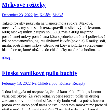
Mrkvové rožteky
December 23, 2022
Iva
Koláče
,
Sladké
Takéto rožteky pekávala na vianoce moja svokra. Makové,
orechové… my sme si ich teraz spravili so slivkovým lekvárom.
600g hladkej múky 2 štipky soli 300g masla 400g najemno
postrúhanej mrkvy postrúhaná kôra z jedného citróna 4 polievkové
lyžice smotanového jogurtu slivkový lekvár (povidla) Z múky, soli,
masla, postrúhanej mrkvy, citrónovej kôry a jogurtu vypracujeme
hladké cesto, ktoré uložíme do chladničky na zhruba hodinu….
ďalej...
Fínske vanilkové pulla buchty
February 13, 2022
Iva
Chlieb a pod
,
Koláče
,
Recepty
Jedna kolegyňa mi rozprávala, že má kamarátku Fínku, s ktorou
varia cez Skype. Že vždy jedna vyberie recept, pošle tej druhej
zoznam surovín, dohodnú si čas, kedy budú volať a počas hovoru
potom varia alebo pečú naraz to isté. Popri tom samozrejme preberú
všetko možné… A majú spoločný “kuchársky denník”, kam si