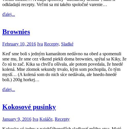
odkladajú recepty. Veľmi sa mi takéto spoločné varenie…
ďalej...
Brownies
February 10, 2016
Iva
Recepty
,
Sladké
Keď sme boli s jedným kamarátom nedávno na obed a spomenuli
sme mu, že sme cez víkend piekli doma brownies, spýtal sa Kiky, že
čo sú to zač. Kika sa chvíľu ošívala, ale potom povedala, že hnedé
kolená. Mne zlomok sekundy trvalo, kým som pochopila, čo tým
myslí… (A kolená som do nich síce nedávala, ale hnedo-hnedé
boli.) 200g horkej…
ďalej...
Kokosové pusinky
January 9, 2016
Iva
Koláče
,
Recepty
Kokosky sú jedny z najobľúbenejších sladkostí môjho otca. Majú