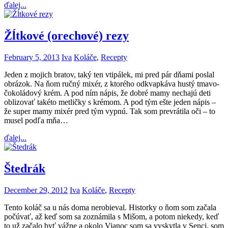
ďalej...
Žĺtkové (orechové) rezy
February 5, 2013
Iva
Koláče
,
Recepty
Jeden z mojich bratov, taký ten vtipálek, mi pred pár dňami poslal
obrázok. Na ňom ručný mixér, z ktorého odkvapkáva hustý tmavo-
čokoládový krém. A pod ním nápis, že dobré mamy nechajú deti
oblizovať takéto metličky s krémom. A pod tým ešte jeden nápis –
že super mamy mixér pred tým vypnú. Tak som prevrátila oči – to
musel podľa mňa…
ďalej...
Štedrák
December 29, 2012
Iva
Koláče
,
Recepty
Tento koláč sa u nás doma nerobieval. Historky o ňom som začala
počúvať, až keď som sa zoznámila s Mišom, a potom niekedy, keď
to už začalo byť vážne a okolo Vianoc som sa vyskytla v Senci, som