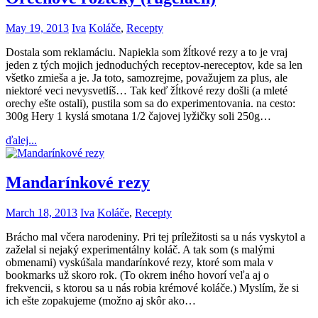
May 19, 2013
Iva
Koláče
,
Recepty
Dostala som reklamáciu. Napiekla som žĺtkové rezy a to je vraj
jeden z tých mojich jednoduchých receptov-nereceptov, kde sa len
všetko zmieša a je. Ja toto, samozrejme, považujem za plus, ale
niektoré veci nevysvetlíš… Tak keď žĺtkové rezy došli (a mleté
orechy ešte ostali), pustila som sa do experimentovania. na cesto:
300g Hery 1 kyslá smotana 1/2 čajovej lyžičky soli 250g…
ďalej...
Mandarínkové rezy
March 18, 2013
Iva
Koláče
,
Recepty
Brácho mal včera narodeniny. Pri tej príležitosti sa u nás vyskytol a
zaželal si nejaký experimentálny koláč. A tak som (s malými
obmenami) vyskúšala mandarínkové rezy, ktoré som mala v
bookmarks už skoro rok. (To okrem iného hovorí veľa aj o
frekvencii, s ktorou sa u nás robia krémové koláče.) Myslím, že si
ich ešte zopakujeme (možno aj skôr ako…