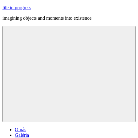
Skip
life in progress
to
imagining objects and moments into existence
content
Menu
O nás
Galéria