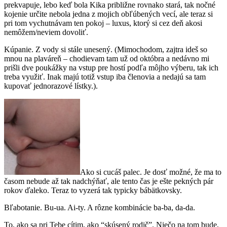
prekvapuje, lebo keď bola Kika približne rovnako stará, tak nočné
kojenie určite nebola jedna z mojich obľúbených vecí, ale teraz si
pri tom vychutnávam ten pokoj – luxus, ktorý si cez deň akosi
nemôžem/neviem dovoliť.
Kúpanie. Z vody si stále unesený. (Mimochodom, zajtra ideš so
mnou na plaváreň – chodievam tam už od októbra a nedávno mi
prišli dve poukážky na vstup pre hostí podľa môjho výberu, tak ich
treba využiť. Inak majú totiž vstup iba členovia a nedajú sa tam
kupovať jednorazové lístky.).
Ako si cucáš palec. Je dosť možné, že ma to
časom nebude až tak nadchýňať, ale tento čas je ešte pekných pár
rokov ďaleko. Teraz to vyzerá tak typicky bábätkovsky.
Bľabotanie. Bu-ua. Ai-ty. A rôzne kombinácie ba-ba, da-da.
To, ako sa pri Tebe cítim, ako “skúsený rodič”. Niečo na tom bude,