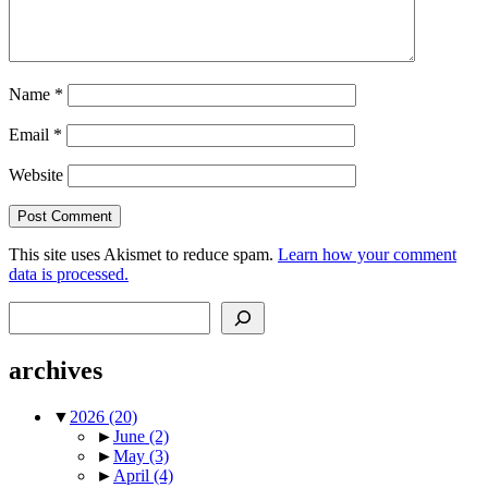
Name
*
Email
*
Website
This site uses Akismet to reduce spam.
Learn how your comment
data is processed.
Search
archives
▼
2026
(20)
►
June
(2)
►
May
(3)
►
April
(4)