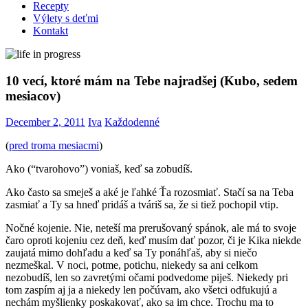
Recepty
Výlety s deťmi
Kontakt
10 vecí, ktoré mám na Tebe najradšej (Kubo, sedem
mesiacov)
December 2, 2011
Iva
Každodenné
(
pred troma mesiacmi
)
Ako (“tvarohovo”) voniaš, keď sa zobudíš.
Ako často sa smeješ a aké je ľahké Ťa rozosmiať. Stačí sa na Teba
zasmiať a Ty sa hneď pridáš a tváriš sa, že si tiež pochopil vtip.
Nočné kojenie. Nie, neteší ma prerušovaný spánok, ale má to svoje
čaro oproti kojeniu cez deň, keď musím dať pozor, či je Kika niekde
zaujatá mimo dohľadu a keď sa Ty ponáhľaš, aby si niečo
nezmeškal. V noci, potme, potichu, niekedy sa ani celkom
nezobudíš, len so zavretými očami podvedome piješ. Niekedy pri
tom zaspím aj ja a niekedy len počúvam, ako všetci odfukujú a
nechám myšlienky poskakovať, ako sa im chce. Trochu ma to