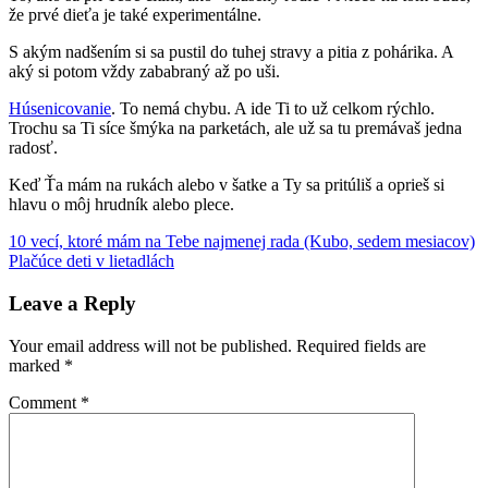
že prvé dieťa je také experimentálne.
S akým nadšením si sa pustil do tuhej stravy a pitia z pohárika. A
aký si potom vždy zababraný až po uši.
Húsenicovanie
. To nemá chybu. A ide Ti to už celkom rýchlo.
Trochu sa Ti síce šmýka na parketách, ale už sa tu premávaš jedna
radosť.
Keď Ťa mám na rukách alebo v šatke a Ty sa pritúliš a oprieš si
hlavu o môj hrudník alebo plece.
Post
Previous
10
10 vecí, ktoré mám na Tebe najmenej rada (Kubo, sedem mesiacov)
Post:
Next
vecí
Plačúce deti v lietadlách
Kubko
navigation
Post:
Leave a Reply
Your email address will not be published.
Required fields are
marked
*
Comment
*