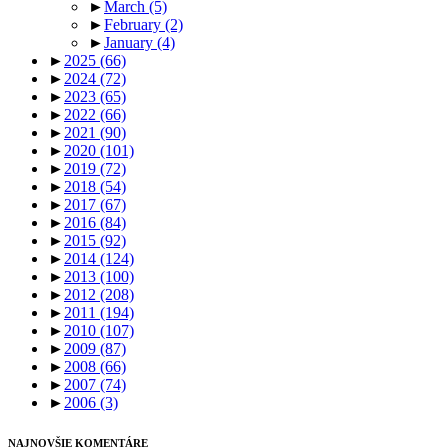
►
March
(5)
►
February
(2)
►
January
(4)
►
2025
(66)
►
2024
(72)
►
2023
(65)
►
2022
(66)
►
2021
(90)
►
2020
(101)
►
2019
(72)
►
2018
(54)
►
2017
(67)
►
2016
(84)
►
2015
(92)
►
2014
(124)
►
2013
(100)
►
2012
(208)
►
2011
(194)
►
2010
(107)
►
2009
(87)
►
2008
(66)
►
2007
(74)
►
2006
(3)
NAJNOVŠIE KOMENTÁRE