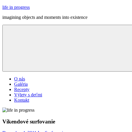
Skip
life in progress
to
imagining objects and moments into existence
content
Menu
O nás
Galéria
Recepty
Výlety s deťmi
Kontakt
Víkendové surfovanie