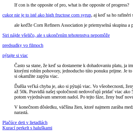
If con is the opposite of pro, what is the opposite of progress?
cukor nie je to isté ako high fructose corn syrup
, aj keď sa ho rafinér
ale keďže Corn Refiners Association je priemyselná skupina a
Siri nájde všeličo, ale s ukončením tehotenstva nepomôže
predsudky vo filmoch
pýtajte si viac
Často sa stane, že keď sa dostaneme k dohadovaniu platu, ja im
ktorými robím pohovory, jednoducho túto ponuku prijme. Je to 
si okamžite zapýta viac.
Ďalšia veľká chyba je, ako si pýtajú viac. Vo všeobecnosti, že
až 50k. Pravidlá našej spoločnosti nedovoľujú pridať viac ako 5
potom vyjednávam smerom nadol. Po tejto fáze, ženy buď novú 
V konečnom dôsledku, väčšina žien, ktoré najmem zarába medzi 
narastá.
Post
Previous
cukor
Plačúce deti v lietadlách
feminizmus
film
pôrod
práva
Post:
Next
žien
Kurací perkelt s haluškami
rovnoprávnosť
šach
siri
ukončenie
navigation
Post: