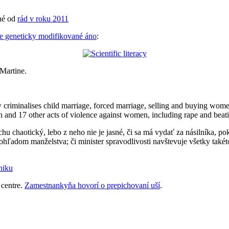
šné od
rád v roku 2011
le geneticky modifikované áno
:
Martine.
minalises child marriage, forced marriage, selling and buying women 
on and 17 other acts of violence against women, including rape and beat
chu chaotický, lebo z neho nie je jasné, či sa má vydať za násilníka, po
hľadom manželstva; či minister spravodlivosti navštevuje všetky takét
hiku
 centre.
Zamestnankyňa hovorí o prepichovaní uší
.