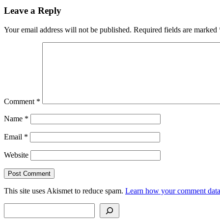
tehotenstva
Leave a Reply
Your email address will not be published.
Required fields are marked
Comment
*
Name
*
Email
*
Website
This site uses Akismet to reduce spam.
Learn how your comment data 
Search