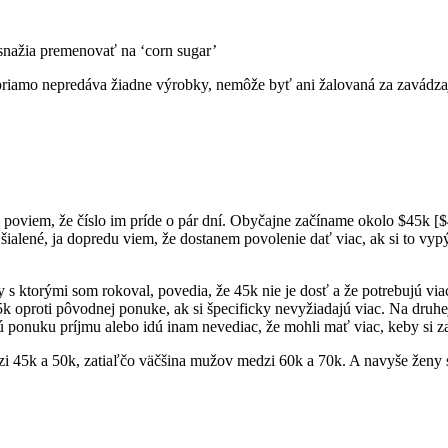
i snažia premenovať na ‘corn sugar’
 priamo nepredáva žiadne výrobky, nemôže byť ani žalovaná za zavádz
 poviem, že číslo im príde o pár dní. Obyčajne začíname okolo $45k [$
šialené, ja dopredu viem, že dostanem povolenie dať viac, ak si to v
ny s ktorými som rokoval, povedia, že 45k nie je dosť a že potrebujú vi
k oproti pôvodnej ponuke, ak si špecificky nevyžiadajú viac. Na druhej 
ponuku príjmu alebo idú inam nevediac, že mohli mať viac, keby si za
45k a 50k, zatiaľčo väčšina mužov medzi 60k a 70k. A navyše ženy si a