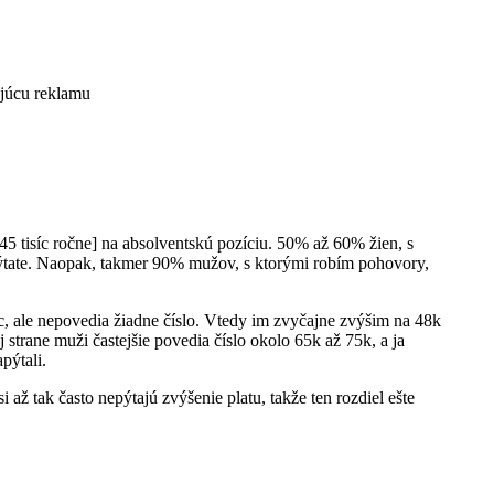
ajúcu reklamu
45 tisíc ročne] na absolventskú pozíciu. 50% až 60% žien, s
ypýtate. Naopak, takmer 90% mužov, s ktorými robím pohovory,
ac, ale nepovedia žiadne číslo. Vtedy im zvyčajne zvýšim na 48k
strane muži častejšie povedia číslo okolo 65k až 75k, a ja
pýtali.
ž tak často nepýtajú zvýšenie platu, takže ten rozdiel ešte