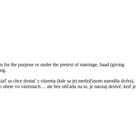
for the purpose or under the pretext of marriage, baad (giving
ing.
kiaľ sa chce dostať z väzenia (kde sa jej medzičasom narodila dcéra),
o obete vo väzeniach… ale bez ohľadu na to, je naozaj desivé, keď je