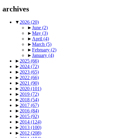
archives
▼
2026
(20)
►
June
(2)
►
May
(3)
►
April
(4)
►
March
(5)
►
February
(2)
►
January
(4)
►
2025
(66)
►
2024
(72)
►
2023
(65)
►
2022
(66)
►
2021
(90)
►
2020
(101)
►
2019
(72)
►
2018
(54)
►
2017
(67)
►
2016
(84)
►
2015
(92)
►
2014
(124)
►
2013
(100)
►
2012
(208)