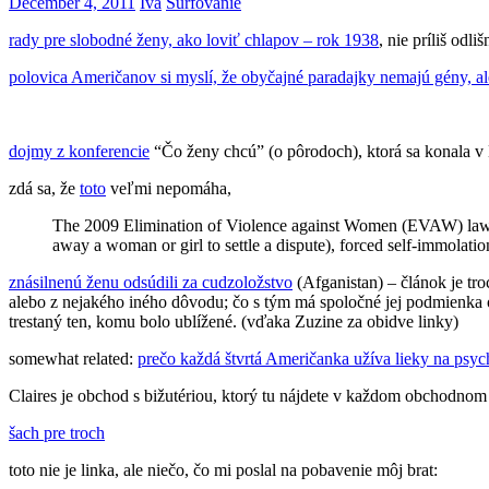
December 4, 2011
Iva
Surfovanie
rady pre slobodné ženy, ako loviť chlapov – rok 1938
, nie príliš odli
polovica Američanov si myslí, že obyčajné paradajky nemajú gény, a
dojmy z konferencie
“Čo ženy chcú” (o pôrodoch), ktorá sa konala v 
zdá sa, že
toto
veľmi nepomáha,
The 2009 Elimination of Violence against Women (EVAW) law cri
away a woman or girl to settle a dispute), forced self-immolati
znásilnenú ženu odsúdili za cudzoložstvo
(Afganistan) – článok je tro
alebo z nejakého iného dôvodu; čo s tým má spoločné jej podmienka o
trestaný ten, komu bolo ublížené. (vďaka Zuzine za obidve linky)
somewhat related:
prečo každá štvrtá Američanka užíva lieky na psyc
Claires je obchod s bižutériou, ktorý tu nájdete v každom obchodnom
šach pre troch
toto nie je linka, ale niečo, čo mi poslal na pobavenie môj brat: