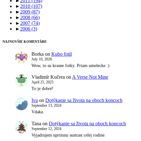
►
2011
(194)
►
2010
(107)
►
2009
(87)
►
2008
(66)
►
2007
(74)
►
2006
(3)
NAJNOVŠIE KOMENTÁRE
Borka
on
Kubo fotil
July 10, 2026
Wow, to su krasne fotky. Priam umelecke :)
Vladimír Kučera
on
A Verse Not Mine
April 25, 2025
To je dobré!
Iva
on
Dotýkanie sa života na oboch koncoch
September 13, 2024
Vdaka.
Tana
on
Dotýkanie sa života na oboch koncoch
September 12, 2024
Vyjadrujem uprimnu sustrast celej rodine.