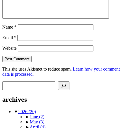
Name
*
Email
*
Website
This site uses Akismet to reduce spam.
Learn how your comment
data is processed.
Search
archives
▼
2026
(20)
►
June
(2)
►
May
(3)
►
April
(4)