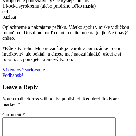
3 kopcovité polievkové lyžice kyslej smotany
1 kocka syrokrému (alebo približne toľko masla)
soľ
pažítka
Opláchneme a nakrájame pažítku. Všetko spolu v miske vidličkou
popučíme. Dosolíme podľa chuti a natierame na (najlepšie tmavý)
chlieb.
*Ešte k tvarohu. Mne nevadí ak je tvaroh v pomazánke trochu
hrudkovitý, ale pokiaľ ju chcete mať naozaj hladkú, ušetríte si
robotu, ak použijete krémový tvaroh.
Post
Previous
pažítka
Víkendové surfovanie
pomazánka
recepty
Post:
Next
Podbanské
navigation
Post:
Leave a Reply
Your email address will not be published.
Required fields are
marked
*
Comment
*