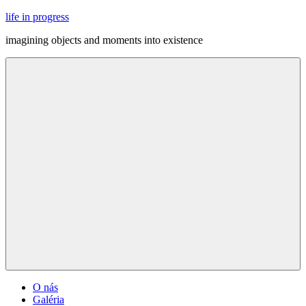
Skip
life in progress
to
imagining objects and moments into existence
content
Menu
O nás
Galéria