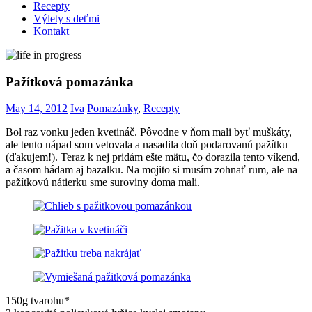
Recepty
Výlety s deťmi
Kontakt
Pažítková pomazánka
May 14, 2012
Iva
Pomazánky
,
Recepty
Bol raz vonku jeden kvetináč. Pôvodne v ňom mali byť muškáty,
ale tento nápad som vetovala a nasadila doň podarovanú pažítku
(ďakujem!). Teraz k nej pridám ešte mätu, čo dorazila tento víkend,
a časom hádam aj bazalku. Na mojito si musím zohnať rum, ale na
pažítkovú nátierku sme suroviny doma mali.
150g tvarohu*