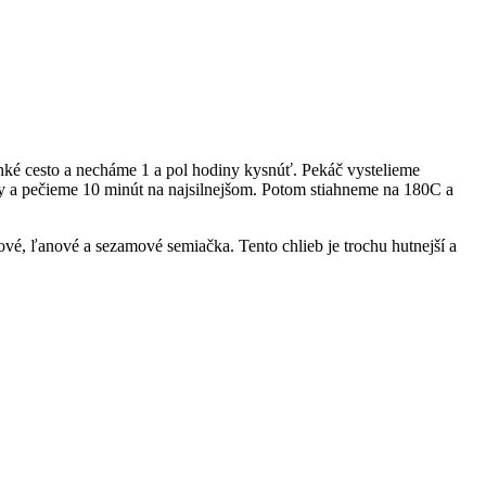
ké cesto a necháme 1 a pol hodiny kysnúť. Pekáč vystelieme
ry a pečieme 10 minút na najsilnejšom. Potom stiahneme na 180C a
ové, ľanové a sezamové semiačka. Tento chlieb je trochu hutnejší a