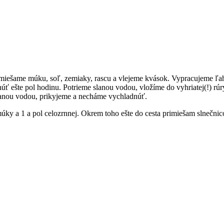
miešame múku, soľ, zemiaky, rascu a vlejeme kvások. Vypracujeme ľah
ť ešte pol hodinu. Potrieme slanou vodou, vložíme do vyhriatej(!) rú
lanou vodou, prikyjeme a necháme vychladnúť.
múky a 1 a pol celozrnnej. Okrem toho ešte do cesta primiešam slnečnic