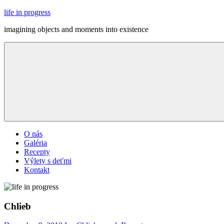
Skip
life in progress
to
imagining objects and moments into existence
content
Menu
O nás
Galéria
Recepty
Výlety s deťmi
Kontakt
Chlieb