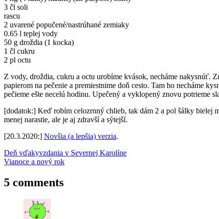
3 čl soli
rascu
2 uvarené popučené/nastrúhané zemiaky
0.65 l teplej vody
50 g droždia (1 kocka)
1 čl cukru
2 pl octu
Z vody, droždia, cukru a octu urobíme kvások, necháme nakysnúť. Z
papierom na pečenie a premiestnime doň cesto. Tam ho necháme kysnú
pečieme ešte necelú hodinu. Upečený a vyklopený znovu potrieme s
[dodatok:] Keď robím celozrnný chlieb, tak dám 2 a pol šálky bielej 
menej narastie, ale je aj zdravší a sýtejší.
[20.3.2020:]
Novšia (a lepšia) verzia
.
Post
Previous
celozrnný
Deň vďakyvzdania v Severnej Karolíne
Post:
Next
chlieb
Vianoce a nový rok
chlieb
recepty
navigation
Post:
5 comments