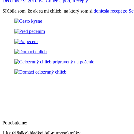
December 9, 2010
Iva
Chlieb a pod
,
Recepty
Sľúbila som, že ak sa mi chlieb, na ktorý som si
doniesla recept zo Se
Potrebujeme:
1 kg (4 šálky) hladkej (all-purpose) múky