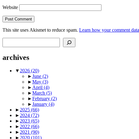
Website
This site uses Akismet to reduce spam.
Learn how your comment data 
Search
archives
▼
2026
(20)
►
June
(2)
►
May
(3)
►
April
(4)
►
March
(5)
►
February
(2)
►
January
(4)
►
2025
(66)
►
2024
(72)
►
2023
(65)
►
2022
(66)
►
2021
(90)
►
2020
(101)