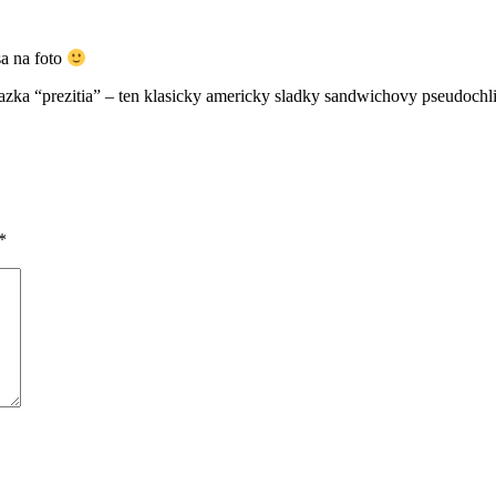
sa na foto
otazka “prezitia” – ten klasicky americky sladky sandwichovy pseudochl
*