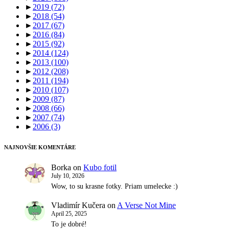
►
2019
(72)
►
2018
(54)
►
2017
(67)
►
2016
(84)
►
2015
(92)
►
2014
(124)
►
2013
(100)
►
2012
(208)
►
2011
(194)
►
2010
(107)
►
2009
(87)
►
2008
(66)
►
2007
(74)
►
2006
(3)
NAJNOVŠIE KOMENTÁRE
Borka
on
Kubo fotil
July 10, 2026
Wow, to su krasne fotky. Priam umelecke :)
Vladimír Kučera
on
A Verse Not Mine
April 25, 2025
To je dobré!