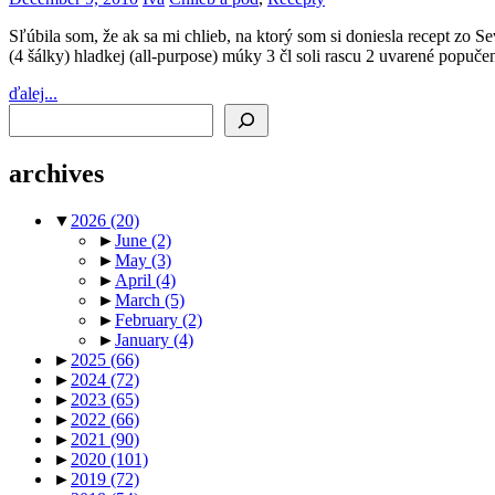
Sľúbila som, že ak sa mi chlieb, na ktorý som si doniesla recept zo Se
(4 šálky) hladkej (all-purpose) múky 3 čl soli rascu 2 uvarené popuč
ďalej...
Search
archives
▼
2026
(20)
►
June
(2)
►
May
(3)
►
April
(4)
►
March
(5)
►
February
(2)
►
January
(4)
►
2025
(66)
►
2024
(72)
►
2023
(65)
►
2022
(66)
►
2021
(90)
►
2020
(101)
►
2019
(72)