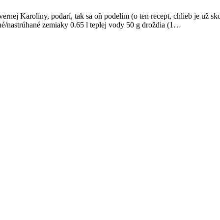
vernej Karolíny, podarí, tak sa oň podelím (o ten recept, chlieb je už s
ené/nastrúhané zemiaky 0.65 l teplej vody 50 g droždia (1…