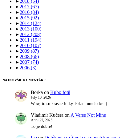
►
2018
(54)
►
2017
(67)
►
2016
(84)
►
2015
(92)
►
2014
(124)
►
2013
(100)
►
2012
(208)
►
2011
(194)
►
2010
(107)
►
2009
(87)
►
2008
(66)
►
2007
(74)
►
2006
(3)
NAJNOVŠIE KOMENTÁRE
Borka
on
Kubo fotil
July 10, 2026
Wow, to su krasne fotky. Priam umelecke :)
Vladimír Kučera
on
A Verse Not Mine
April 25, 2025
To je dobré!
Iva
on
Dotýkanie sa života na oboch koncoch