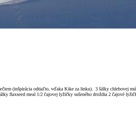
z pečiem (inšpirácia odtiaľto, vďaka Kike za linku). 3 šálky chlebovej 
 šálky flaxseed meal 1/2 čajovej lyžičky sušeného droždia 2 čajové lyžič