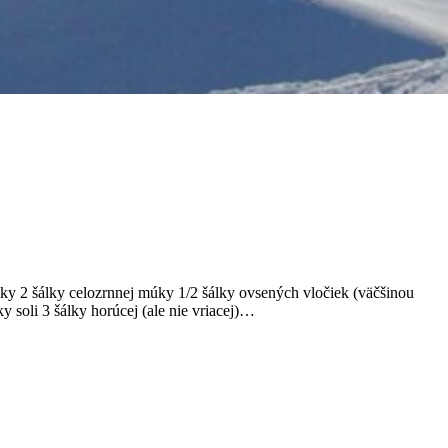
múky 2 šálky celozrnnej múky 1/2 šálky ovsených vločiek (väčšinou
ky soli 3 šálky horúcej (ale nie vriacej)…