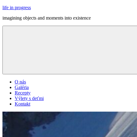
Skip
life in progress
to
imagining objects and moments into existence
content
Menu
O nás
Galéria
Recepty
Výlety s deťmi
Kontakt