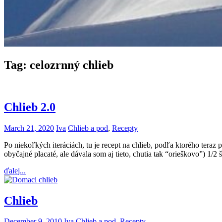
Tag:
celozrnný chlieb
Chlieb 2.0
March 21, 2020
Iva
Chlieb a pod
,
Recepty
Po niekoľkých iteráciách, tu je recept na chlieb, podľa ktorého tera
obyčajné placaté, ale dávala som aj tieto, chutia tak “orieškovo”) 1/2
ďalej...
Chlieb
December 9, 2010
Iva
Chlieb a pod
,
Recepty