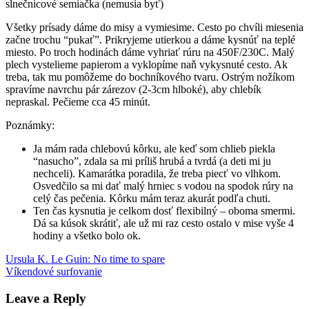
slnečnicové semiačka (nemusia byť)
Všetky prísady dáme do misy a vymiesime. Cesto po chvíli miesenia
začne trochu “pukať”. Prikryjeme utierkou a dáme kysnúť na teplé
miesto. Po troch hodinách dáme vyhriať rúru na 450F/230C. Malý
plech vystelieme papierom a vyklopíme naň vykysnuté cesto. Ak
treba, tak mu pomôžeme do bochníkového tvaru. Ostrým nožíkom
spravíme navrchu pár zárezov (2-3cm hlboké), aby chlebík
nepraskal. Pečieme cca 45 minút.
Poznámky:
Ja mám rada chlebovú kôrku, ale keď som chlieb piekla
“nasucho”, zdala sa mi príliš hrubá a tvrdá (a deti mi ju
nechceli). Kamarátka poradila, že treba piecť vo vlhkom.
Osvedčilo sa mi dať malý hrniec s vodou na spodok rúry na
celý čas pečenia. Kôrku mám teraz akurát podľa chuti.
Ten čas kysnutia je celkom dosť flexibilný – oboma smermi.
Dá sa kúsok skrátiť, ale už mi raz cesto ostalo v mise vyše 4
hodiny a všetko bolo ok.
Post
Previous
celozrnný
Ursula K. Le Guin: No time to spare
Post:
Next
chlieb
Víkendové surfovanie
recepty
navigation
Post:
Leave a Reply