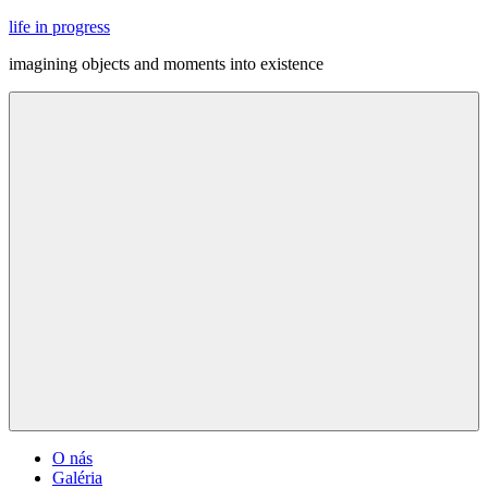
Skip
life in progress
to
imagining objects and moments into existence
content
Menu
O nás
Galéria