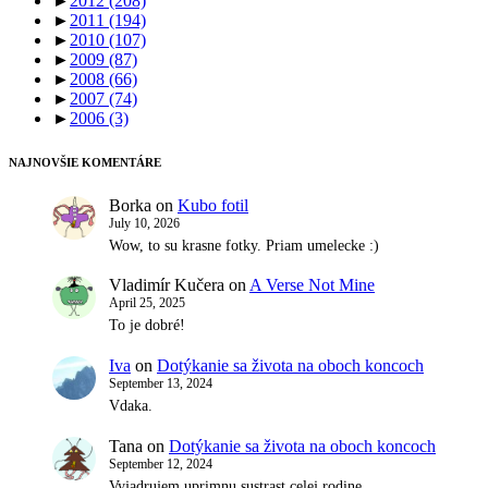
►
2012
(208)
►
2011
(194)
►
2010
(107)
►
2009
(87)
►
2008
(66)
►
2007
(74)
►
2006
(3)
NAJNOVŠIE KOMENTÁRE
Borka
on
Kubo fotil
July 10, 2026
Wow, to su krasne fotky. Priam umelecke :)
Vladimír Kučera
on
A Verse Not Mine
April 25, 2025
To je dobré!
Iva
on
Dotýkanie sa života na oboch koncoch
September 13, 2024
Vdaka.
Tana
on
Dotýkanie sa života na oboch koncoch
September 12, 2024
Vyjadrujem uprimnu sustrast celej rodine.