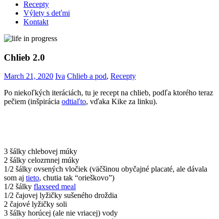
Recepty
Výlety s deťmi
Kontakt
Chlieb 2.0
March 21, 2020
Iva
Chlieb a pod
,
Recepty
Po niekoľkých iteráciách, tu je recept na chlieb, podľa ktorého teraz
pečiem (inšpirácia
odtiaľto
, vďaka Kike za linku).
3 šálky chlebovej múky
2 šálky celozrnnej múky
1/2 šálky ovsených vločiek (väčšinou obyčajné placaté, ale dávala
som aj
tieto
, chutia tak “orieškovo”)
1/2 šálky
flaxseed meal
1/2 čajovej lyžičky sušeného droždia
2 čajové lyžičky soli
3 šálky horúcej (ale nie vriacej) vody