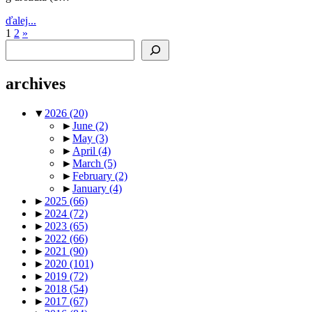
ďalej...
Posts
Next
1
2
»
Search
Posts
pagination
archives
▼
2026
(20)
►
June
(2)
►
May
(3)
►
April
(4)
►
March
(5)
►
February
(2)
►
January
(4)
►
2025
(66)
►
2024
(72)
►
2023
(65)
►
2022
(66)
►
2021
(90)
►
2020
(101)
►
2019
(72)
►
2018
(54)
►
2017
(67)