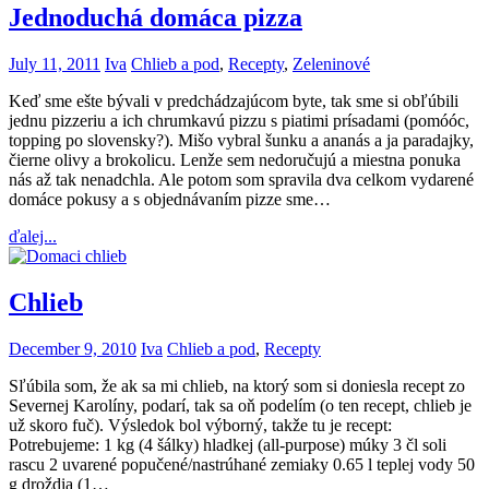
Jednoduchá domáca pizza
July 11, 2011
Iva
Chlieb a pod
,
Recepty
,
Zeleninové
Keď sme ešte bývali v predchádzajúcom byte, tak sme si obľúbili
jednu pizzeriu a ich chrumkavú pizzu s piatimi prísadami (pomóóc,
topping po slovensky?). Mišo vybral šunku a ananás a ja paradajky,
čierne olivy a brokolicu. Lenže sem nedoručujú a miestna ponuka
nás až tak nenadchla. Ale potom som spravila dva celkom vydarené
domáce pokusy a s objednávaním pizze sme…
ďalej...
Chlieb
December 9, 2010
Iva
Chlieb a pod
,
Recepty
Sľúbila som, že ak sa mi chlieb, na ktorý som si doniesla recept zo
Severnej Karolíny, podarí, tak sa oň podelím (o ten recept, chlieb je
už skoro fuč). Výsledok bol výborný, takže tu je recept:
Potrebujeme: 1 kg (4 šálky) hladkej (all-purpose) múky 3 čl soli
rascu 2 uvarené popučené/nastrúhané zemiaky 0.65 l teplej vody 50
g droždia (1…