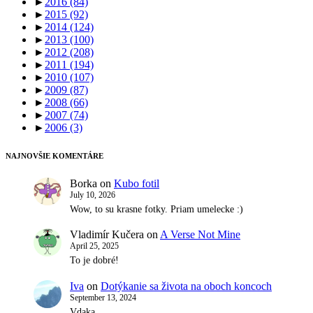
►
2016
(84)
►
2015
(92)
►
2014
(124)
►
2013
(100)
►
2012
(208)
►
2011
(194)
►
2010
(107)
►
2009
(87)
►
2008
(66)
►
2007
(74)
►
2006
(3)
NAJNOVŠIE KOMENTÁRE
Borka
on
Kubo fotil
July 10, 2026
Wow, to su krasne fotky. Priam umelecke :)
Vladimír Kučera
on
A Verse Not Mine
April 25, 2025
To je dobré!
Iva
on
Dotýkanie sa života na oboch koncoch
September 13, 2024
Vdaka.