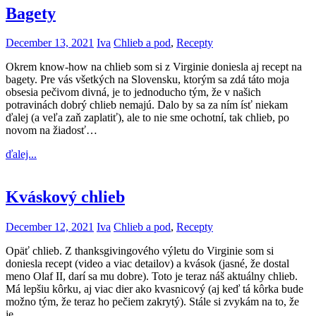
Bagety
December 13, 2021
Iva
Chlieb a pod
,
Recepty
Okrem know-how na chlieb som si z Virginie doniesla aj recept na
bagety. Pre vás všetkých na Slovensku, ktorým sa zdá táto moja
obsesia pečivom divná, je to jednoducho tým, že v našich
potravinách dobrý chlieb nemajú. Dalo by sa za ním ísť niekam
ďalej (a veľa zaň zaplatiť), ale to nie sme ochotní, tak chlieb, po
novom na žiadosť…
ďalej...
Kváskový chlieb
December 12, 2021
Iva
Chlieb a pod
,
Recepty
Opäť chlieb. Z thanksgivingového výletu do Virginie som si
doniesla recept (video a viac detailov) a kvások (jasné, že dostal
meno Olaf II, darí sa mu dobre). Toto je teraz náš aktuálny chlieb.
Má lepšiu kôrku, aj viac dier ako kvasnicový (aj keď tá kôrka bude
možno tým, že teraz ho pečiem zakrytý). Stále si zvykám na to, že
je…