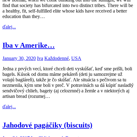
find that society has bifurcated into two distinct tribes. There will be
a healthy, fit, self-fulfilled elite whose kids have received a better
education than they…
ďalej...
Iba v Amerike…
January 30, 2020
Iva
Každodenné
,
USA
Jedna z prvých vecí, ktoré chceli deti vyskúšať, keď sme prišli, boli
bagels. Kúsok od domu máme pekáreň (deti ju samozrejme už
volajú bagláreň), takže je čo skúšať. Ale situácia s pečivom sa tu
nezmenila, kým sme boli v preč. V potravinách sa dá kúpiť nasladlý
sendvičový chlieb, bagety (aj celozrnné) a žemle a v niektorých aj
artisan bread (rozumej…
ďalej...
Jahodové pagáčiky (biscuits)