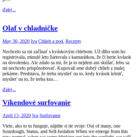
ďalej...
Olaf v chladničke
May 30, 2020
Iva
Chlieb a pod
,
Recepty
Nechcelo sa mi začínať s kváskovým chlebom. Už dlho som ho
registrovala, minulé leto žartovala s kamarátkou, že či berie kvások
na dovolenku. Ale zdalo sa mi, že ja to nejdem ani skúšať, lebo sa
mi nechcelo prispôsobovať. Kupovali sme dobrý chlieb z malej
pekárne. Predstava, že treba myslieť na to, kedy kvások kŕmiť,
myslieť na to, že treba kus…
ďalej...
Víkendové surfovanie
April 13, 2020
Iva
Surfovanie
Viete, ako to tu funguje, nájdite si tie svoje: Out of many, one
Sourdough, Status, and Self-Isolation When we emerge from this
new normal, when we come blinking out into the sunlight, we will