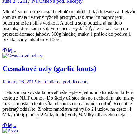
June 24, 2017
Iva
Chlieb a pod
,
Recepty
Minulú sobotu sme dostali debničku jahôd. Takých tesne za. Lekvár
som už mala uvarený týždeň predtým, tak sme ich najprv jedli,
potom sme ich pili s vodkou. A trochu som použila aj na tieto
biscuits, ktoré som už dávno chcela vyskúšať, ale čakala som na
prezreté domáce jahody. 560g hladkej múky 1 prášok do pečiva 1
lyžička sódy bikarbóny 100g…
ďalej...
Cesnakové uzly (garlic knots)
January 16, 2012
Iva
Chlieb a pod
,
Recepty
Tieto som si zvykla kupovať ešte teplé v jednom talianskom bufete
cestou z NJIT domov. Do školy už síce dávno nechodím, ale mlsný
jazyk mi ostal a tento víkend som sa ich aj naučila robiť. Recept je
prebratý odtiaľto. Z tohto množstva mi vyšlo 24 uzlov. na cesto: 4
šálky (500g) múky 2 šálky teplej vody ¼ šálky olivového oleja…
ďalej...