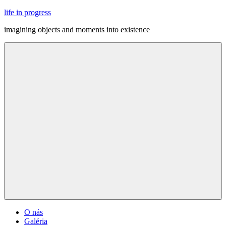
Skip
life in progress
to
imagining objects and moments into existence
content
Menu
O nás
Galéria