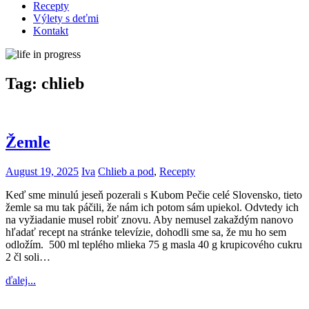
Recepty
Výlety s deťmi
Kontakt
Tag:
chlieb
Žemle
August 19, 2025
Iva
Chlieb a pod
,
Recepty
Keď sme minulú jeseň pozerali s Kubom Pečie celé Slovensko, tieto
žemle sa mu tak páčili, že nám ich potom sám upiekol. Odvtedy ich
na vyžiadanie musel robiť znovu. Aby nemusel zakaždým nanovo
hľadať recept na stránke televízie, dohodli sme sa, že mu ho sem
odložím. 500 ml teplého mlieka 75 g masla 40 g krupicového cukru
2 čl soli…
ďalej...