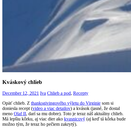
Kváskový chlieb
December 12, 2021
Iva
Chlieb a pod
,
Recepty
Opäť chlieb. Z
thanksgivingového výletu do Virginie
som si
doniesla recept (
video a viac detailov
) a kvások (jasné, že dostal
meno
Olaf II
, darí sa mu dobre). Toto je teraz náš aktuálny chlieb.
Má lepšiu kôrku, aj viac dier ako
kvasnicový
(aj keď tá kôrka bude
možno tým, že teraz ho pečiem zakrytý).