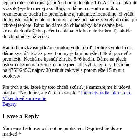
teplom mieste do rána (aspoň 6 hodín, ideálne 10). Ak treba nakŕmiť
kvások (=je ho menej ako 30g), pridáme mu vodu a múku,
rozmiešame, trochu ho premiesime aj rukami, zhodnotíme, či vrátiť
do tej istej nádoby alebo do novej a tiež necháme zavretý do rána pri
izbovej teplote. Ráno ho dáme do chladničky, kde ostane bez
kŕmenia do ďalšieho pečenia chleba. Ak ho netreba kŕmiť, tak ide
do chladničky už večer.
Ráno do rozkvasu pridáme múku, vodu a soľ. Dobre vymiesime a
dáme kysnúť. Počas prvej hodiny je fajn ho ešte 3-4krát pozrieť a
premiesiť. Necháme kysnúť zhruba 5~6 hodín. Dáme na plech,
ostrým nožom narežeme a dáme piecť do vyhriatej rúry. Pečieme
na 475F/245C najprv 30 minút zakrytý a potom ešte 15 minút
odokrytý.
Pre tých a tie, ktoré by toto chceli skúsiť, je samozrejme kľúčová
otázka: “No dobre, ale čo ten kvások?”
Internety radia, ako na to.
Post
Previous
chlieb
Víkendové surfovanie
kvások
Olaf
Post:
Next
Bagety
navigation
Post:
Leave a Reply
Your email address will not be published.
Required fields are
marked
*