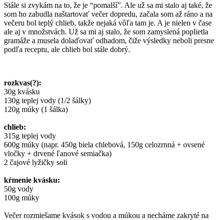
Stále si zvykám na to, že je “pomalší”. Ale už sa mi stalo aj také, že
som ho zabudla naštartovať večer dopredu, začala som až ráno a na
večeru bol teplý chlieb, takže nejaká vôľa tam je. A je nielen v čase
ale aj v množstvách. Už sa mi aj stalo, že som zamyslená poplietla
gramáže a musela dolaďovať odhadom, čiže výsledky neboli presne
podľa receptu, ale chlieb bol stále dobrý.
rozkvas(?):
30g kvásku
130g teplej vody (1/2 šálky)
120g múky (1 šálka)
chlieb:
315g teplej vody
600g múky (napr. 450g biela chlebová, 150g celozrnná + ovsené
vločky + drvené ľanové semiačka)
2 čajové lyžičky soli
kŕmenie kvásku:
50g vody
100g múky
Večer rozmiešame kvások s vodou a múkou a necháme zakryté na