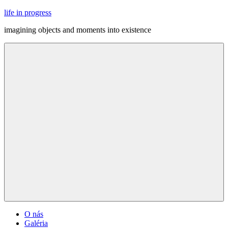
Skip
life in progress
to
imagining objects and moments into existence
content
Menu
O nás
Galéria