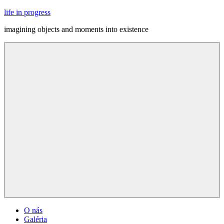
Skip
life in progress
to
imagining objects and moments into existence
content
Menu
O nás
Galéria