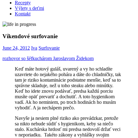
Recepty
Výlety s deťmi
Kontakt
Víkendové surfovanie
June 24, 2012
Iva
Surfovanie
rozhovor so šéfkuchárom Jaroslavom Židekom
Keď máte hotový guláš, uvarený a vy ho schladíte
uzavriete do nejakého pohára a dáte do chladničky, tak
tam je riziko kontaminácie podstatne menšie, keď sa to
správne skladuje, než u toho steaku alebo minútky.
Keď ho idete znovu podávať, predsa každú porciu
musíte opäť prevariť a dochutiť. A toto hygienikom
vadí. Ak ho neminiem, po troch hodinách ho musím
vyhodiť. A ja nechápem prečo.
Navyše ja nesiem plné riziko ako prevádzkar, pretože
sa nikto nebude súdiť s hygienikom, keby sa niečo
stalo. Kuchárska hrdosť mi predsa nedovolí držať veci
v neporiadku. Takéto zákony a vyhlášky svojim