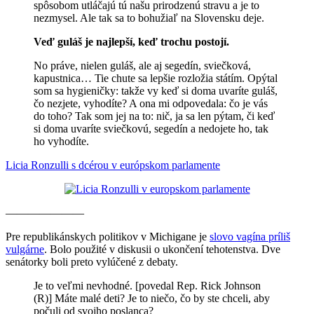
spôsobom utláčajú tú našu prirodzenú stravu a je to
nezmysel. Ale tak sa to bohužiaľ na Slovensku deje.
Veď guláš je najlepší, keď trochu postojí.
No práve, nielen guláš, ale aj segedín, sviečková,
kapustnica… Tie chute sa lepšie rozložia státím. Opýtal
som sa hygieničky: takže vy keď si doma uvaríte guláš,
čo nezjete, vyhodíte? A ona mi odpovedala: čo je vás
do toho? Tak som jej na to: nič, ja sa len pýtam, či keď
si doma uvaríte sviečkovú, segedín a nedojete ho, tak
ho vyhodíte.
Licia Ronzulli s dcérou v európskom parlamente
———————
Pre republikánskych politikov v Michigane je
slovo vagína príliš
vulgárne
. Bolo použité v diskusii o ukončení tehotenstva. Dve
senátorky boli preto vylúčené z debaty.
Je to veľmi nevhodné. [povedal Rep. Rick Johnson
(R)] Máte malé deti? Je to niečo, čo by ste chceli, aby
počuli od svojho poslanca?