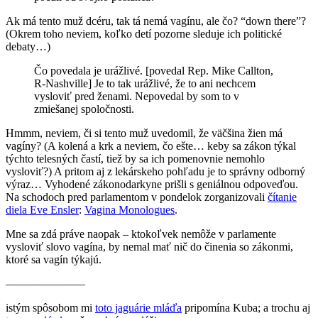
Ak má tento muž dcéru, tak tá nemá vagínu, ale čo? “down there”?
(Okrem toho neviem, koľko detí pozorne sleduje ich politické
debaty…)
Čo povedala je urážlivé. [povedal Rep. Mike Callton,
R-Nashville] Je to tak urážlivé, že to ani nechcem
vysloviť pred ženami. Nepovedal by som to v
zmiešanej spoločnosti.
Hmmm, neviem, či si tento muž uvedomil, že väčšina žien má
vagíny? (A kolená a krk a neviem, čo ešte… keby sa zákon týkal
týchto telesných častí, tiež by sa ich pomenovnie nemohlo
vysloviť?) A pritom aj z lekárskeho pohľadu je to správny odborný
výraz… Vyhodené zákonodarkyne prišli s geniálnou odpoveďou.
Na schodoch pred parlamentom v pondelok zorganizovali
čítanie
diela Eve Ensler
:
Vagina Monologues
.
Mne sa zdá práve naopak – ktokoľvek nemôže v parlamente
vysloviť slovo vagína, by nemal mať nič do činenia so zákonmi,
ktoré sa vagín týkajú.
———————
istým spôsobom mi
toto jaguárie mláďa
pripomína Kuba; a trochu aj