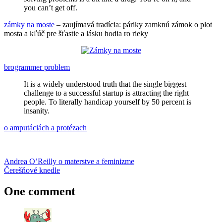
you can’t get off.
zámky na moste
– zaujímavá tradícia: páriky zamknú zámok o plot
mosta a kľúč pre šťastie a lásku hodia ro rieky
brogrammer problem
It is a widely understood truth that the single biggest
challenge to a successful startup is attracting the right
people. To literally handicap yourself by 50 percent is
insanity.
o amputáciách a protézach
Post
Previous
amputácia
Andrea O’Reilly o materstve a feminizme
guláš
Jaroslav
Post:
Next
Židek
Čerešňové knedle
neúspech
politika
protéza
rape
navigation
Post:
culture
sexizmus
vagína
One comment