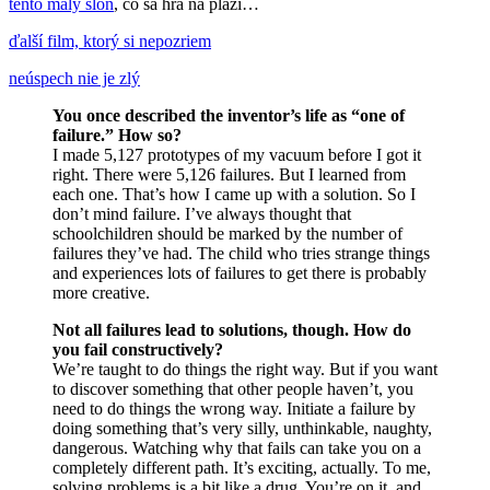
tento malý slon
, čo sa hrá na pláži…
ďalší film, ktorý si nepozriem
neúspech nie je zlý
You once described the inventor’s life as “one of
failure.” How so?
I made 5,127 prototypes of my vacuum before I got it
right. There were 5,126 failures. But I learned from
each one. That’s how I came up with a solution. So I
don’t mind failure. I’ve always thought that
schoolchildren should be marked by the number of
failures they’ve had. The child who tries strange things
and experiences lots of failures to get there is probably
more creative.
Not all failures lead to solutions, though. How do
you fail constructively?
We’re taught to do things the right way. But if you want
to discover something that other people haven’t, you
need to do things the wrong way. Initiate a failure by
doing something that’s very silly, unthinkable, naughty,
dangerous. Watching why that fails can take you on a
completely different path. It’s exciting, actually. To me,
solving problems is a bit like a drug. You’re on it, and