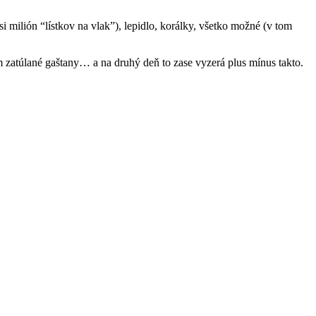
 milión “lístkov na vlak”), lepidlo, korálky, všetko možné (v tom
 zatúlané gaštany… a na druhý deň to zase vyzerá plus mínus takto.