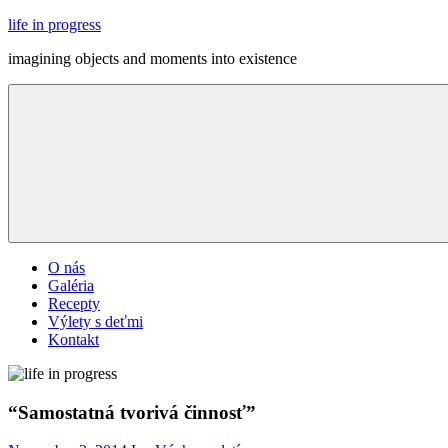
Skip
life in progress
to
imagining objects and moments into existence
content
Menu
O nás
Galéria
Recepty
Výlety s deťmi
Kontakt
“Samostatná tvorivá činnosť”