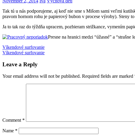
November 2, 2014
Iva
Výchova detí
Tak tú u nás podporujeme, aj keď nie sme s Mišom sami veľmi kutilské
pravom hornom rohu je papierový bubon v procese výroby). Steny to za
Ja to tak raz do týždňa upracem, pozbieram strižkance, vymením papi
Presne na hranici medzi “úžasné” a “strašne 
Post
Previous
craft
Víkendové surfovanie
deti
Post:
Next
Víkendové surfovanie
navigation
Post:
Leave a Reply
Your email address will not be published.
Required fields are marked
Comment
*
Name
*