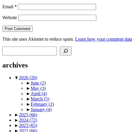
Email
*
Website
This site uses Akismet to reduce spam.
Learn how your comment data 
Search
archives
▼
2026
(20)
►
June
(2)
►
May
(3)
►
April
(4)
►
March
(5)
►
February
(2)
►
January
(4)
►
2025
(66)
►
2024
(72)
►
2023
(65)
►
2022
(66)