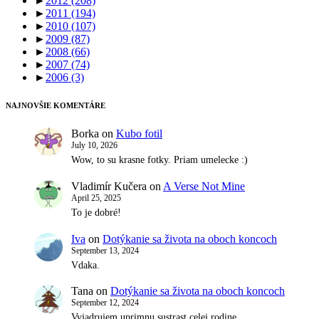
►
2012
(208)
►
2011
(194)
►
2010
(107)
►
2009
(87)
►
2008
(66)
►
2007
(74)
►
2006
(3)
NAJNOVŠIE KOMENTÁRE
Borka
on
Kubo fotil
July 10, 2026
Wow, to su krasne fotky. Priam umelecke :)
Vladimír Kučera
on
A Verse Not Mine
April 25, 2025
To je dobré!
Iva
on
Dotýkanie sa života na oboch koncoch
September 13, 2024
Vdaka.
Tana
on
Dotýkanie sa života na oboch koncoch
September 12, 2024
Vyjadrujem uprimnu sustrast celej rodine.