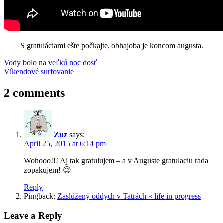
S gratuláciami ešte počkajte, obhajoba je koncom augusta.
Post
Previous
červené
Vody bolo na veľkú noc dosť
Post:
Next
krvinky
Víkendové surfovanie
modelovanie
PhD
navigation
Post:
2 comments
Zuz
says:
April 25, 2015 at 6:14 pm
Wohooo!!! Aj tak gratulujem – a v Auguste gratulaciu rada
zopakujem! 😉
Reply
Pingback:
Zaslúžený oddych v Tatrách « life in progress
Leave a Reply