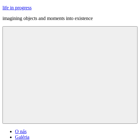
Skip
life in progress
to
imagining objects and moments into existence
content
Menu
O nás
Galéria