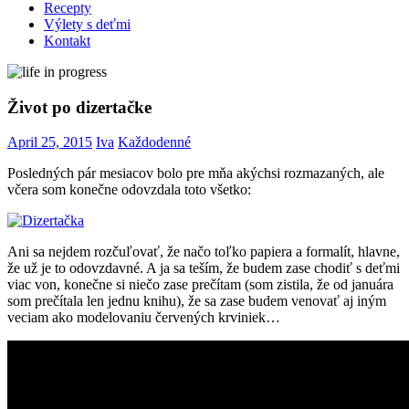
Recepty
Výlety s deťmi
Kontakt
Život po dizertačke
April 25, 2015
Iva
Každodenné
Posledných pár mesiacov bolo pre mňa akýchsi rozmazaných, ale
včera som konečne odovzdala toto všetko:
Ani sa nejdem rozčuľovať, že načo toľko papiera a formalít, hlavne,
že už je to odovzdavné. A ja sa teším, že budem zase chodiť s deťmi
viac von, konečne si niečo zase prečítam (som zistila, že od januára
som prečítala len jednu knihu), že sa zase budem venovať aj iným
veciam ako modelovaniu červených krviniek…