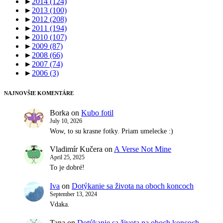
►
2014
(124)
►
2013
(100)
►
2012
(208)
►
2011
(194)
►
2010
(107)
►
2009
(87)
►
2008
(66)
►
2007
(74)
►
2006
(3)
NAJNOVŠIE KOMENTÁRE
Borka
on
Kubo fotil
July 10, 2026
Wow, to su krasne fotky. Priam umelecke :)
Vladimír Kučera
on
A Verse Not Mine
April 25, 2025
To je dobré!
Iva
on
Dotýkanie sa života na oboch koncoch
September 13, 2024
Vdaka.
Tana
on
Dotýkanie sa života na oboch koncoch