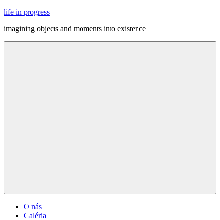
Skip
life in progress
to
imagining objects and moments into existence
content
Menu
O nás
Galéria