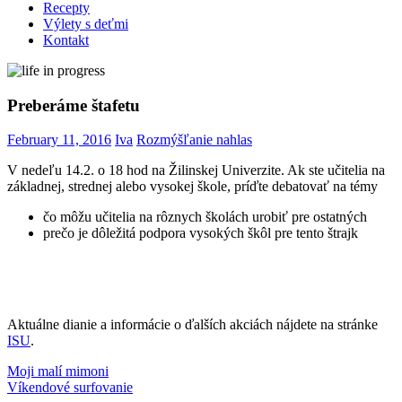
Recepty
Výlety s deťmi
Kontakt
Preberáme štafetu
February 11, 2016
Iva
Rozmýšľanie nahlas
V nedeľu 14.2. o 18 hod na Žilinskej Univerzite. Ak ste učitelia na
základnej, strednej alebo vysokej škole, príďte debatovať na témy
čo môžu učitelia na rôznych školách urobiť pre ostatných
prečo je dôležitá podpora vysokých škôl pre tento štrajk
Aktuálne dianie a informácie o ďalších akciách nájdete na stránke
ISU
.
Post
Previous
štrajk
Moji malí mimoni
učitelia
Post:
Next
Víkendové surfovanie
navigation