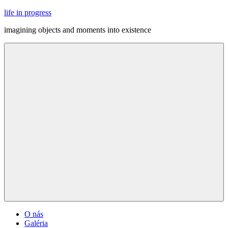
Skip
life in progress
to
imagining objects and moments into existence
content
Menu
O nás
Galéria