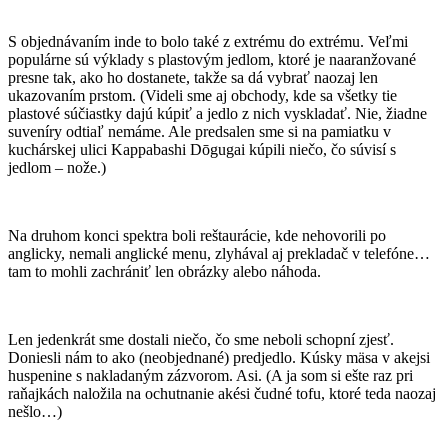
S objednávaním inde to bolo také z extrému do extrému. Veľmi
populárne sú výklady s plastovým jedlom, ktoré je naaranžované
presne tak, ako ho dostanete, takže sa dá vybrať naozaj len
ukazovaním prstom. (Videli sme aj obchody, kde sa všetky tie
plastové súčiastky dajú kúpiť a jedlo z nich vyskladať. Nie, žiadne
suveníry odtiaľ nemáme. Ale predsalen sme si na pamiatku v
kuchárskej ulici Kappabashi Dōgugai kúpili niečo, čo súvisí s
jedlom – nože.)
Na druhom konci spektra boli reštaurácie, kde nehovorili po
anglicky, nemali anglické menu, zlyhával aj prekladač v telefóne…
tam to mohli zachrániť len obrázky alebo náhoda.
Len jedenkrát sme dostali niečo, čo sme neboli schopní zjesť.
Doniesli nám to ako (neobjednané) predjedlo. Kúsky mäsa v akejsi
huspenine s nakladaným zázvorom. Asi. (A ja som si ešte raz pri
raňajkách naložila na ochutnanie akési čudné tofu, ktoré teda naozaj
nešlo…)