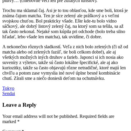
plutvy… (chlebovité veci len pre zúfalých turistov).
Trochu ma sklamal čaj. Asi je to tou oblasťou, kde sme boli, ktorá je
známa čajom matcha. Ten je síce zelený ale práškový a s veľmi
svojskou chuťou. Bol prakticky všade. Ešte kde-tu bolo vidno
sáčkový, ale dobrý listový zelený čaj, na ktorý som sa tešila, sa až
tak často nekonal. Nejaké som kúpila pri odchode (bolo treba silno
hľadať, lebo všade len matcha), tak uvidíme, či dobre.
A nekonečno rôznych sladkostí. Veľa z nich bolo zelených (či už od
matcha alebo od zelených fazúľ, tie boli celkom dobré), ale aj
všetkých možných iných druhov a farieb. Japonci si ich nosia ako
suveníry z výletov, takže sú často lokálne špecifické, ale aj ako
kuriozitky, takže sa často objavujú rôzne netradičné, ktoré majú len
chvíľu a potom zase vymyslia iné nové úplne besné kombinácie
chutí. Zírali sme a niečo doniesli deťom na ochutnávku.
Post
Previous
Japonsko
Tokyo
jedlo
ramen
rezance
sushi
Post:
Next
Sendai
navigation
Post:
Leave a Reply
Your email address will not be published.
Required fields are
marked
*