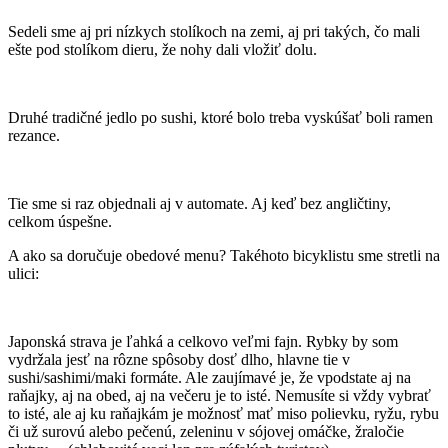
Sedeli sme aj pri nízkych stolíkoch na zemi, aj pri takých, čo mali
ešte pod stolíkom dieru, že nohy dali vložiť dolu.
Druhé tradičné jedlo po sushi, ktoré bolo treba vyskúšať boli ramen
rezance.
Tie sme si raz objednali aj v automate. Aj keď bez angličtiny,
celkom úspešne.
A ako sa doručuje obedové menu? Takéhoto bicyklistu sme stretli na
ulici:
Japonská strava je ľahká a celkovo veľmi fajn. Rybky by som
vydržala jesť na rôzne spôsoby dosť dlho, hlavne tie v
sushi/sashimi/maki formáte. Ale zaujímavé je, že vpodstate aj na
raňajky, aj na obed, aj na večeru je to isté. Nemusíte si vždy vybrať
to isté, ale aj ku raňajkám je možnosť mať miso polievku, ryžu, rybu
či už surovú alebo pečenú, zeleninu v sójovej omáčke, žraločie