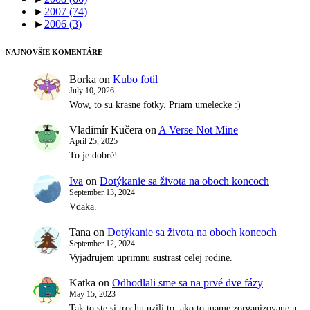
►
2007
(74)
►
2006
(3)
NAJNOVŠIE KOMENTÁRE
Borka
on
Kubo fotil
July 10, 2026
Wow, to su krasne fotky. Priam umelecke :)
Vladimír Kučera
on
A Verse Not Mine
April 25, 2025
To je dobré!
Iva
on
Dotýkanie sa života na oboch koncoch
September 13, 2024
Vdaka.
Tana
on
Dotýkanie sa života na oboch koncoch
September 12, 2024
Vyjadrujem uprimnu sustrast celej rodine.
Katka
on
Odhodlali sme sa na prvé dve fázy
May 15, 2023
Tak to ste si trochu uzili to, ako to mame zorganizovane u