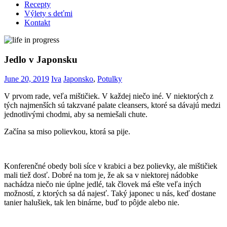
Recepty
Výlety s deťmi
Kontakt
Jedlo v Japonsku
June 20, 2019
Iva
Japonsko
,
Potulky
V prvom rade, veľa mištičiek. V každej niečo iné. V niektorých z
tých najmenších sú takzvané palate cleansers, ktoré sa dávajú medzi
jednotlivými chodmi, aby sa nemiešali chute.
Začína sa miso polievkou, ktorá sa pije.
Konferenčné obedy boli síce v krabici a bez polievky, ale mištičiek
mali tiež dosť. Dobré na tom je, že ak sa v niektorej nádobke
nachádza niečo nie úplne jedlé, tak človek má ešte veľa iných
možností, z ktorých sa dá najesť. Taký japonec u nás, keď dostane
tanier halušiek, tak len binárne, buď to pôjde alebo nie.