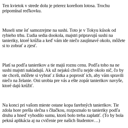
Ten kvietok v strede dolu je prierez koreňom lotosa. Trochu
pripomínal reďkovku.
Museli sme ísť samozrejme na sushi. Toto je v Tokyu kúsok od
rybieho trhu. Ľudia sedia dookola, majstri pripravujú sushi na
tanieriky, ktoré krúžia a keď vám ide niečo zaujímavé okolo, môžete
si to zobrať a zjesť.
Platí sa podľa tanierikov a tie majú roznu cenu. Podľa toho na ne
sushi majstri nakladajú. Ak už nejakú chvíľu nejde okolo nič, čo by
ste chceli, môžete si vybrať z lístka a poprosiť ich, aby vám spravili
niečo na želanie. Oni urobia pre vás a ešte zopár tanierikov navyše,
ktoré dajú krúžiť.
Na konci pri vašom mieste ostane kopa farebných tanierikov. Tie
zdola hore prešla slečna s čítačkou, rozpoznalo to tanieriky podľa
druhu a hneď vyhodilo sumu, ktorú bolo treba zaplatiť. (To by bola
pekná aplikácia aj na cvičenie pre našich študentov…)