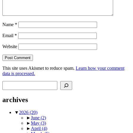
Name
*
Email
*
Website
This site uses Akismet to reduce spam.
Learn how your comment
data is processed.
Search
archives
▼
2026
(20)
►
June
(2)
►
May
(3)
►
April
(4)