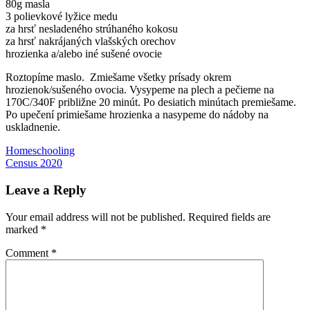
80g masla
3 polievkové lyžice medu
za hrsť nesladeného strúhaného kokosu
za hrsť nakrájaných vlašských orechov
hrozienka a/alebo iné sušené ovocie
Roztopíme maslo. Zmiešame všetky prísady okrem
hrozienok/sušeného ovocia. Vysypeme na plech a pečieme na
170C/340F približne 20 minút. Po desiatich minútach premiešame.
Po upečení primiešame hrozienka a nasypeme do nádoby na
uskladnenie.
Post
Previous
cereálie
Homeschooling
ovsené
Post:
Next
vločky
Census 2020
recepty
navigation
Post:
Leave a Reply
Your email address will not be published.
Required fields are
marked
*
Comment
*