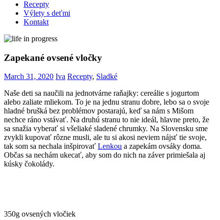
Recepty
Výlety s deťmi
Kontakt
Zapekané ovsené vločky
March 31, 2020
Iva
Recepty
,
Sladké
Naše deti sa naučili na jednotvárne raňajky: cereálie s jogurtom
alebo zaliate mliekom. To je na jednu stranu dobre, lebo sa o svoje
hladné brušká bez problémov postarajú, keď sa nám s Mišom
nechce ráno vstávať. Na druhú stranu to nie ideál, hlavne preto, že
sa snažia vyberať si všeliaké sladené chrumky. Na Slovensku sme
zvykli kupovať rôzne musli, ale tu si akosi neviem nájsť tie svoje,
tak som sa nechala inšpirovať
Lenkou
a zapekám ovsáky doma.
Občas sa nechám ukecať, aby som do nich na záver primiešala aj
kúsky čokolády.
350g ovsených vločiek