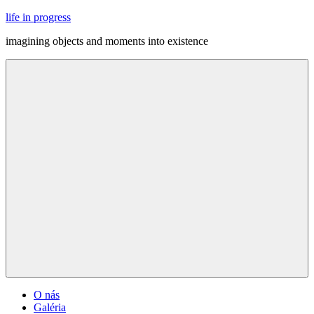
Skip
life in progress
to
imagining objects and moments into existence
content
Menu
O nás
Galéria