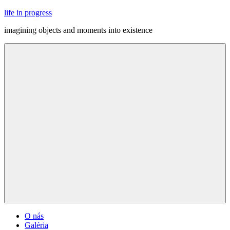
Skip
life in progress
to
imagining objects and moments into existence
content
Menu
O nás
Galéria