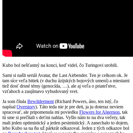
Kubo bol nešťastný na konci, keď videl, čo Turingovi urobili.
Sami si našli seriál Avatar, the Last Airbender. Ten je celkom ok. Je
tam síce veľa bitiek (v duchu ázijských bojových umení) a miestami
tiež dosť drsné témy (genocída, …), ale aj veľa o priateľstve,
vzťahoch a zaujímavo vybudovaný svet.
Ja som čítala
Bewilderment
(Richard Powers, áno, ten istý, čo
napísal
Overstory
). Táto teda nie je pre deti, ja ju doteraz neviem
spracovať, ale pripomenula mi poviedku
Flowers for Algernon
, tak
tú sme si prečítali s deťmi nahlas. Vyšlo nám to na dva večery, tak
mali jeden optimistický a jeden pesimistický. A zanechalo to dojem,
lebo Kubo sa na ňu už párkrát odkazoval. Jeden z tých odkazov bol