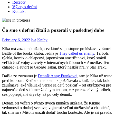
Recepty
Výlety s deťmi
Kontakt
Čo sme s deťmi čítali a pozerali v poslednej dobe
February 6, 2022
Iva
Knihy
Kika má zoznam knižiek, cez ktoré sa postupne prelúskava v rámci
Battle of the books klubu. Jedna je
They called us enemy
. Tá bola
rýchla, komix o chlapcovi, japonskom američanovi, ktorý strávil
veľkú časť vojny zavretý v internačných táboroch v Amerike. Ten
chlapec (a autor) je George Takai, ktorý neskôr hral v Star Treku.
Ďalšia zo zoznamu je
Denník Anny Frankovej
, tam je Kika už tesne
pred koncom. Keď som ten denník požičiavala z knižnice, tak bolo
zaujímavé, aké všelijaké verzie sa dajú požičať – od obrázkovej pre
najmenšie deti s takmer žiadnym textom, cez prerozprávaný príbeh,
cez poprepájané úryvky, až po celý denník.
Debata pri večeri o týchto dvoch knihách ukázala, že Kikine
vedomosti o druhej svetovej vojne sú veľmi útržkovité a chaotické,
tak sme sa s Mišom snažili dodať trochu kontextu. Ale je asi pravda,