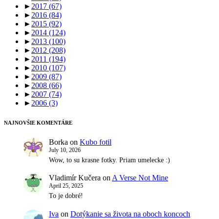
►
2017
(67)
►
2016
(84)
►
2015
(92)
►
2014
(124)
►
2013
(100)
►
2012
(208)
►
2011
(194)
►
2010
(107)
►
2009
(87)
►
2008
(66)
►
2007
(74)
►
2006
(3)
NAJNOVŠIE KOMENTÁRE
Borka
on
Kubo fotil
July 10, 2026
Wow, to su krasne fotky. Priam umelecke :)
Vladimír Kučera
on
A Verse Not Mine
April 25, 2025
To je dobré!
Iva
on
Dotýkanie sa života na oboch koncoch