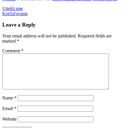
Post
Previous
Airbender
Utiekli sme
Alan
Post:
Next
Turing
Korčuľovanie
Anne
navigation
Post:
Frank
čítanie
enigma
knihy
Schindlerov
zoznam
vojna
Leave a Reply
Your email address will not be published.
Required fields are
marked
*
Comment
*
Name
*
Email
*
Website