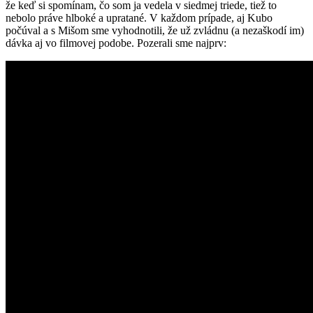
že keď si spomínam, čo som ja vedela v siedmej triede, tiež to
nebolo práve hlboké a upratané. V každom prípade, aj Kubo
počúval a s Mišom sme vyhodnotili, že už zvládnu (a nezaškodí im)
dávka aj vo filmovej podobe. Pozerali sme najprv: