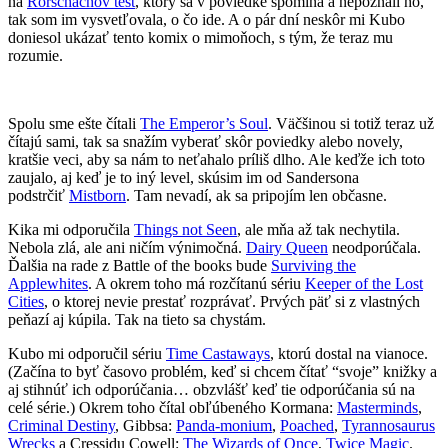
na
Rorschachov test
, ktorý sa v poviedke spomína a nepoznali ho,
tak som im vysvetľovala, o čo ide. A o pár dní neskôr mi Kubo
doniesol ukázať tento komix o mimoňoch, s tým, že teraz mu
rozumie.
Spolu sme ešte čítali
The Emperor’s Soul
. Väčšinou si totiž teraz už
čítajú sami, tak sa snažím vyberať skôr poviedky alebo novely,
kratšie veci, aby sa nám to neťahalo príliš dlho. Ale keďže ich toto
zaujalo, aj keď je to iný level, skúsim im od Sandersona
podstrčiť
Mistborn
. Tam nevadí, ak sa pripojím len občasne.
Kika mi odporučila
Things not Seen
, ale mňa až tak nechytila.
Nebola zlá, ale ani ničím výnimočná.
Dairy Queen
neodporúčala.
Ďalšia na rade z Battle of the books bude
Surviving the
Applewhites
. A okrem toho má rozčítanú sériu
Keeper of the Lost
Cities
, o ktorej nevie prestať rozprávať. Prvých päť si z vlastných
peňazí aj kúpila. Tak na tieto sa chystám.
Kubo mi odporučil sériu
Time Castaways
, ktorú dostal na vianoce.
(Začína to byť časovo problém, keď si chcem čítať “svoje” knižky a
aj stihnúť ich odporúčania… obzvlášť keď tie odporúčania sú na
celé série.) Okrem toho čítal obľúbeného Kormana:
Masterminds
,
Criminal Destiny
, Gibbsa:
Panda-monium
,
Poached
,
Tyrannosaurus
Wrecks
a Cressidu Cowell:
The Wizards of Once
,
Twice Magic
.