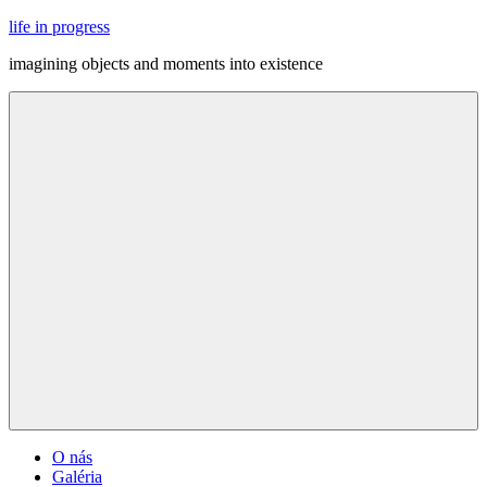
Skip
life in progress
to
imagining objects and moments into existence
content
Menu
O nás
Galéria