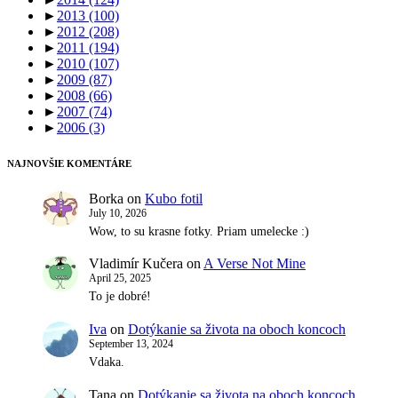
►
2013
(100)
►
2012
(208)
►
2011
(194)
►
2010
(107)
►
2009
(87)
►
2008
(66)
►
2007
(74)
►
2006
(3)
NAJNOVŠIE KOMENTÁRE
Borka
on
Kubo fotil
July 10, 2026
Wow, to su krasne fotky. Priam umelecke :)
Vladimír Kučera
on
A Verse Not Mine
April 25, 2025
To je dobré!
Iva
on
Dotýkanie sa života na oboch koncoch
September 13, 2024
Vdaka.
Tana
on
Dotýkanie sa života na oboch koncoch