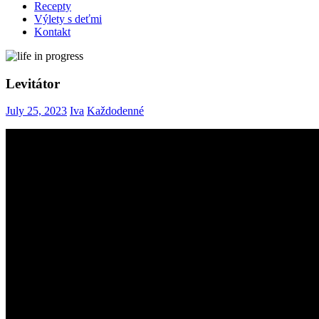
Recepty
Výlety s deťmi
Kontakt
Levitátor
July 25, 2023
Iva
Každodenné