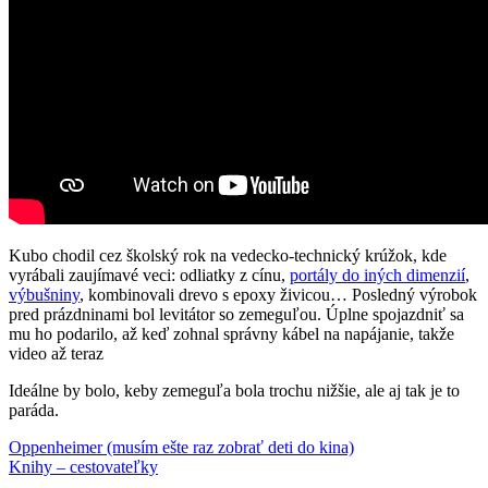
Kubo chodil cez školský rok na vedecko-technický krúžok, kde
vyrábali zaujímavé veci: odliatky z cínu,
portály do iných dimenzií
,
výbušniny
, kombinovali drevo s epoxy živicou… Posledný výrobok
pred prázdninami bol levitátor so zemeguľou. Úplne spojazdniť sa
mu ho podarilo, až keď zohnal správny kábel na napájanie, takže
video až teraz
Ideálne by bolo, keby zemeguľa bola trochu nižšie, ale aj tak je to
paráda.
Post
Previous
Kubko
Oppenheimer (musím ešte raz zobrať deti do kina)
levitator
Post:
Next
Knihy – cestovateľky
navigation
Post: