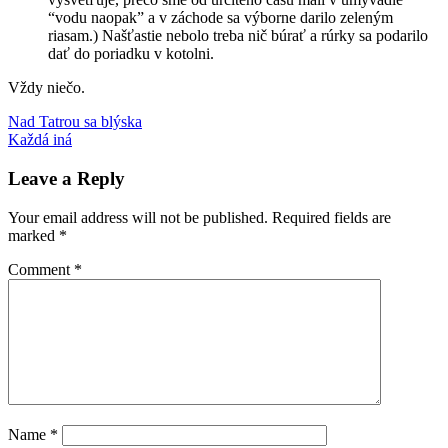
“vodu naopak” a v záchode sa výborne darilo zeleným
riasam.) Našťastie nebolo treba nič búrať a rúrky sa podarilo
dať do poriadku v kotolni.
Vždy niečo.
Post
Previous
kúpeľňa
Nad Tatrou sa blýska
Post:
Next
Každá iná
navigation
Post:
Leave a Reply
Your email address will not be published.
Required fields are
marked
*
Comment
*
Name
*