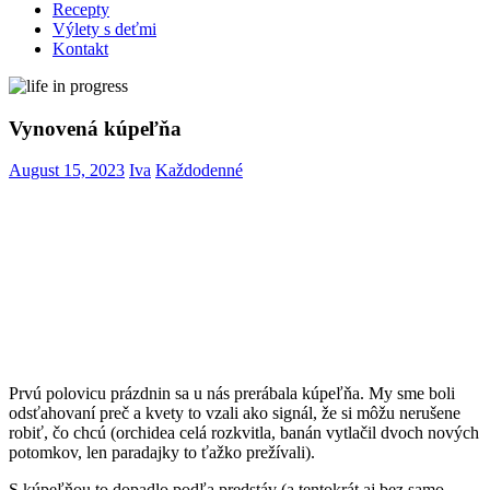
Recepty
Výlety s deťmi
Kontakt
Vynovená kúpeľňa
August 15, 2023
Iva
Každodenné
Prvú polovicu prázdnin sa u nás prerábala kúpeľňa. My sme boli
odsťahovaní preč a kvety to vzali ako signál, že si môžu nerušene
robiť, čo chcú (orchidea celá rozkvitla, banán vytlačil dvoch nových
potomkov, len paradajky to ťažko prežívali).
S kúpeľňou to dopadlo podľa predstáv (a tentokrát aj bez samo-