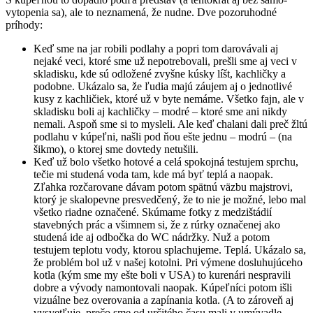
vytopenia sa), ale to neznamená, že nudne. Dve pozoruhodné
príhody:
Keď sme na jar robili podlahy a popri tom darovávali aj
nejaké veci, ktoré sme už nepotrebovali, prešli sme aj veci v
skladisku, kde sú odložené zvyšne kúsky líšt, kachličky a
podobne. Ukázalo sa, že ľudia majú záujem aj o jednotlivé
kusy z kachličiek, ktoré už v byte nemáme. Všetko fajn, ale v
skladisku boli aj kachličky – modré – ktoré sme ani nikdy
nemali. Aspoň sme si to mysleli. Ale keď chalani dali preč žltú
podlahu v kúpeľni, našli pod ňou ešte jednu – modrú – (na
šikmo), o ktorej sme dovtedy netušili.
Keď už bolo všetko hotové a celá spokojná testujem sprchu,
tečie mi studená voda tam, kde má byť teplá a naopak.
Zľahka rozčarovane dávam potom spätnú väzbu majstrovi,
ktorý je skalopevne presvedčený, že to nie je možné, lebo mal
všetko riadne označené. Skúmame fotky z medzištádií
stavebných prác a všimnem si, že z rúrky označenej ako
studená ide aj odbočka do WC nádržky. Nuž a potom
testujem teplotu vody, ktorou splachujeme. Teplá. Ukázalo sa,
že problém bol už v našej kotolni. Pri výmene dosluhujúceho
kotla (kým sme my ešte boli v USA) to kurenári nespravili
dobre a vývody namontovali naopak. Kúpeľníci potom išli
vizuálne bez overovania a zapínania kotla. (A to zároveň aj
vysvetľuje, prečo sme od určitého času mali v umývadle