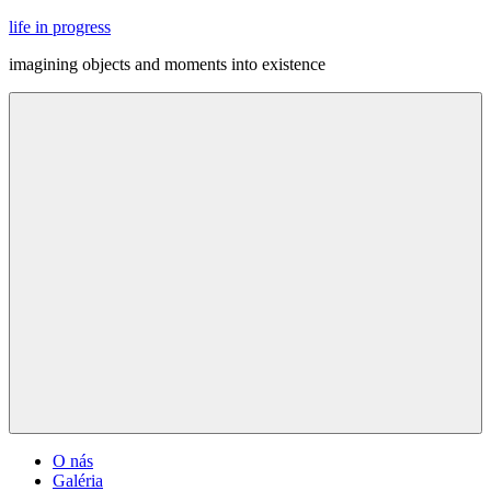
Skip
life in progress
to
imagining objects and moments into existence
content
Menu
O nás
Galéria