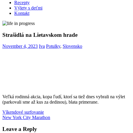
Recepty
Výlety s deťmi
Kontakt
Strašidlá na Lietavskom hrade
November 4, 2023
Iva
Potulky
,
Slovensko
Veľká rodinná akcia, kopa ľudí, ktorí sa tiež dnes vybrali na výlet
(parkovali sme až kus za dedinou), blata primerane.
Post
Previous
Halloween
Víkendové surfovanie
Lietavský
Post:
Next
hrad
New York City Marathon
navigation
Post:
Leave a Reply