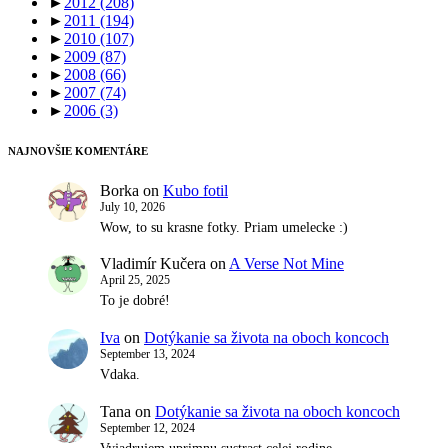
►
2012
(208)
►
2011
(194)
►
2010
(107)
►
2009
(87)
►
2008
(66)
►
2007
(74)
►
2006
(3)
NAJNOVŠIE KOMENTÁRE
Borka
on
Kubo fotil
July 10, 2026
Wow, to su krasne fotky. Priam umelecke :)
Vladimír Kučera
on
A Verse Not Mine
April 25, 2025
To je dobré!
Iva
on
Dotýkanie sa života na oboch koncoch
September 13, 2024
Vdaka.
Tana
on
Dotýkanie sa života na oboch koncoch
September 12, 2024