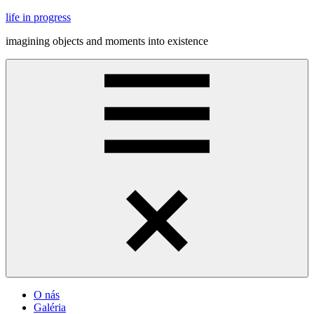
Skip
life in progress
to
imagining objects and moments into existence
content
Menu
O nás
Galéria