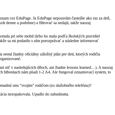
oznam cez EduPage. Ja EduPage nepozerám častejšie ako raz za deň,
át denne a podobne) a filtrovať sa nedajú, takže naozaj
nemala pri sebe mobil (lebo ho mala podľa školských pravidiel
akže sa mi podarilo s ním porozprávať a následne informovať
 nemá žiadny oficiálny záložný plán pre deti, ktorých rodičia
organizované.
 ani nič v nasledujúcich dňoch, ani žiadne lessons learned…). A naozaj
ých blbostiach nám písali 1-2 A4. Ale fungoval oznamovací system, to
romadnú sms “svojim” rodičom (zo služobného telefónu)?
situácia nezopakovala. Upadlo do zabudnutia.