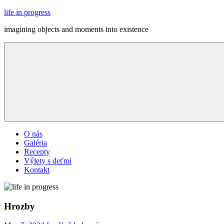
Skip
life in progress
to
imagining objects and moments into existence
content
Menu
O nás
Galéria
Recepty
Výlety s deťmi
Kontakt
Hrozby