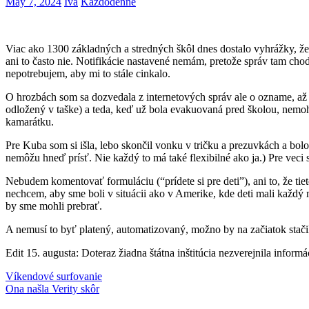
May 7, 2024
Iva
Každodenné
Viac ako 1300 základných a stredných škôl dnes dostalo vyhrážky, ž
ani to často nie. Notifikácie nastavené nemám, pretože správ tam ch
nepotrebujem, aby mi to stále cinkalo.
O hrozbách som sa dozvedala z internetových správ ale o ozname, až k
odložený v taške) a teda, keď už bola evakuovaná pred školou, nemoh
kamarátku.
Pre Kuba som si išla, lebo skončil vonku v tričku a prezuvkách a bol
nemôžu hneď prísť. Nie každý to má také flexibilné ako ja.) Pre veci
Nebudem komentovať formuláciu (“prídete si pre deti”), ani to, že tie
nechcem, aby sme boli v situácii ako v Amerike, kde deti mali každý m
by sme mohli prebrať.
A nemusí to byť platený, automatizovaný, možno by na začiatok stač
Edit 15. augusta: Doteraz žiadna štátna inštitúcia nezverejnila infor
Post
Previous
rozmýšľanie
Víkendové surfovanie
Post:
Next
nahlas
Ona našla Verity skôr
škola
navigation
Post: