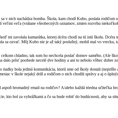
e sa v nich nachádza bomba. Škola, kam chodí Kubo, poslala rodičom 
odí veľmi veľa (vrátane všeobecných oznamov, zmien rozvrhu niekoľkokr
eď mi zavolala kamarátka, ktorej dcéra chodí na tú istú školu. Dcéra 
la sa ozvať. Môj Kubo nie je až taký poslušný, mobil mal vo vrecku, t
o celkom chladno, tak som ho nechcela poslať domov samého. (Ale škola
 sa dalo prísť poobede necelé dve hodiny a ani to nebolo vôbec dobre z
to riadky bola jediná komunikácia, ktorú sme od školy dostali (neprišlo
esiac v škole nejaký drill a rodičom o nich chodili správy a aj o úpln
il aspoň hromadný email na rodičov? A/alebo každá triedna učiteľka h
mácie, kto bol za vyhrážkami a čo sa bude robiť do budúcnosti, aby sa 