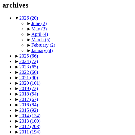
archives
▼
2026
(20)
►
June
(2)
►
May
(3)
►
April
(4)
►
March
(5)
►
February
(2)
►
January
(4)
►
2025
(66)
►
2024
(72)
►
2023
(65)
►
2022
(66)
►
2021
(90)
►
2020
(101)
►
2019
(72)
►
2018
(54)
►
2017
(67)
►
2016
(84)
►
2015
(92)
►
2014
(124)
►
2013
(100)
►
2012
(208)
►
2011
(194)