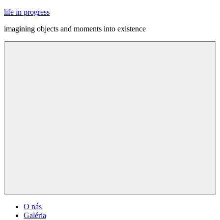
Skip
life in progress
to
imagining objects and moments into existence
content
Menu
O nás
Galéria