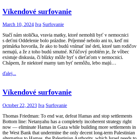
Víkendové surfovanie
March 10, 2024
Iva
Surfovanie
Stačí nám stolička, vravia matky, ktoré nemohli byť v nemocnici
s deťmi Oddelenie bolo prázdne. Príjemné nebolo ani to, keď mi
primárka hovorila, že ako to budú vnímať iné deti, ktoré tam rodičov
nemajú, a že z toho budú smutné. Kľúčový problém je, že vôbec
existuje diskusia, či blízky môže byť s dieťaťom v nemocnici.
Chápem, že niektoré mamy tam byť nemôžu, lebo majú…
ďalej...
Víkendové surfovanie
October 22, 2023
Iva
Surfovanie
Thomas Friedman: To end war, defeat Hamas and stop settlements
Bottom line: Netanyahu has a completely incoherent strategy right
now — eliminate Hamas in Gaza while building more settlements in
the West Bank that undermine the only decent long-term Palestinian
alternative to Hamas, the Palestinian Authority, which Israel needs to