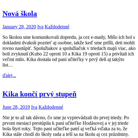
Nová škola
January 28, 2020
Iva
Každodenné
So školou sme komunikovali dopredu, ja cez e-maily, Mišo ich bol s
dokladmi dvakrát pozrieť aj osobne, takže keď sme prišli, deti mohli
rovno nastúpiť. Spolužiakov a spolužiačok v triedach majú viac, ako
boli zvyknutí (Kubo 22 oproti 10 a Kika 19 oproti 15) a privítali ich
veľmi milo. Kika dostala od pani učiteľky v prvý deň aj takýto
list…
ďalej...
Kika končí prvý stupeň
June 28, 2019
Iva
Každodenné
Nie je to až tak dávno, čo sme ju vyprevádzali do prvej triedy. Po
prvom mesiaci prestúpila k pani učiteľke Hodásovej a v jej triede
bola štyri roky. Tejto pani učiteľke patrí aj veľká vďaka za to, že
Kika stále chodí do školy rada a teší sa na školu aj cez prázdniny.