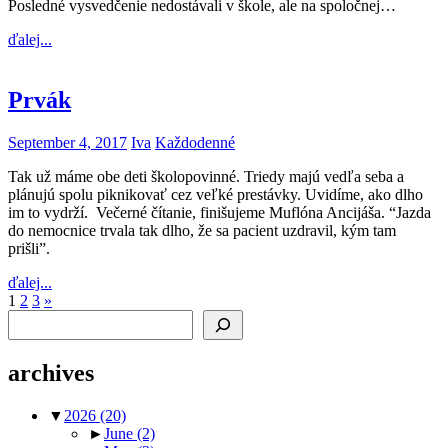
Posledné vysvedčenie nedostávali v škole, ale na spoločnej…
ďalej...
Prvák
September 4, 2017
Iva
Každodenné
Tak už máme obe deti školopovinné. Triedy majú vedľa seba a
plánujú spolu piknikovať cez veľké prestávky. Uvidíme, ako dlho
im to vydrží. Večerné čítanie, finišujeme Muflóna Ancijáša. “Jazda
do nemocnice trvala tak dlho, že sa pacient uzdravil, kým tam
prišli”.
ďalej...
Posts
Next
1
2
3
»
Search
Posts
pagination
archives
▼
2026
(20)
►
June
(2)