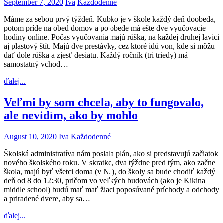
September 7, 2020
Iva
Každodenné
Máme za sebou prvý týždeň. Kubko je v škole každý deň doobeda,
potom príde na obed domov a po obede má ešte dve vyučovacie
hodiny online. Počas vyučovania majú rúška, na každej druhej lavici
aj plastový štít. Majú dve prestávky, cez ktoré idú von, kde si môžu
dať dole rúška a zjesť desiatu. Každý ročník (tri triedy) má
samostatný vchod…
ďalej...
Veľmi by som chcela, aby to fungovalo,
ale nevidím, ako by mohlo
August 10, 2020
Iva
Každodenné
Školská administratíva nám poslala plán, ako si predstavujú začiatok
nového školského roku. V skratke, dva týždne pred tým, ako začne
škola, majú byť všetci doma (v NJ), do školy sa bude chodiť každý
deň od 8 do 12:30, pričom vo veľkých budovách (ako je Kikina
middle school) budú mať mať žiaci poposúvané príchody a odchody
a priradené dvere, aby sa…
ďalej...