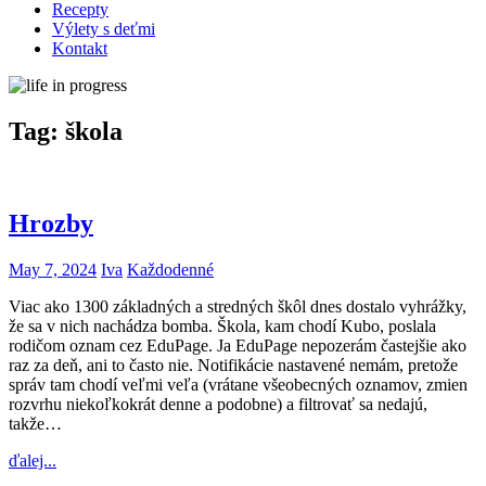
Recepty
Výlety s deťmi
Kontakt
Tag:
škola
Hrozby
May 7, 2024
Iva
Každodenné
Viac ako 1300 základných a stredných škôl dnes dostalo vyhrážky,
že sa v nich nachádza bomba. Škola, kam chodí Kubo, poslala
rodičom oznam cez EduPage. Ja EduPage nepozerám častejšie ako
raz za deň, ani to často nie. Notifikácie nastavené nemám, pretože
správ tam chodí veľmi veľa (vrátane všeobecných oznamov, zmien
rozvrhu niekoľkokrát denne a podobne) a filtrovať sa nedajú,
takže…
ďalej...