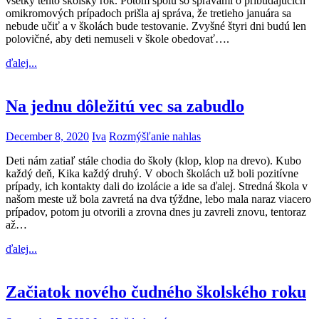
všetky tento školský rok. Potom spolu so správami o pribúdajúcich
omikromových prípadoch prišla aj správa, že tretieho januára sa
nebude učiť a v školách bude testovanie. Zvyšné štyri dni budú len
polovičné, aby deti nemuseli v škole obedovať….
ďalej...
Na jednu dôležitú vec sa zabudlo
December 8, 2020
Iva
Rozmýšľanie nahlas
Deti nám zatiaľ stále chodia do školy (klop, klop na drevo). Kubo
každý deň, Kika každý druhý. V oboch školách už boli pozitívne
prípady, ich kontakty dali do izolácie a ide sa ďalej. Stredná škola v
našom meste už bola zavretá na dva týždne, lebo mala naraz viacero
prípadov, potom ju otvorili a zrovna dnes ju zavreli znovu, tentoraz
až…
ďalej...
Začiatok nového čudného školského roku