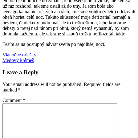
Nebolo jednoduché ho zapáliť, lebo všetko bolo vlhké, ale keď sa
už raz rozhorel, tak sme ostali až do tmy. Ja som bola ako
teenagerka na niekoľkých akciách, kde sme vonku (v lete) udržovali
oheň horieť celú noc. Takúto skúsenosť moje deti zatiaľ nemajú a
neviem, či niekedy budú mať. Je to trošku škoda, lebo komorné
debaty o tretej nad ránom pri ohni, ktorý nemá vyhasnúť, by som
dopriala každému, ale tak sme si aspoň trošku pofilozofali takto.
Teším sa na postupný návrat svetla po najdlhšej noci.
Post
Previous
slnovrat
Vianočné oriešky
záhrada
Post:
Next
Medový krémeš
navigation
Post:
Leave a Reply
Your email address will not be published.
Required fields are
marked
*
Comment
*