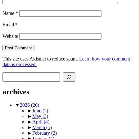
Name
*
Email
*
Website
This site uses Akismet to reduce spam.
Learn how your comment
data is processed.
Search
archives
▼
2026
(20)
►
June
(2)
►
May
(3)
►
April
(4)
►
March
(5)
►
February
(2)
►
January
(4)