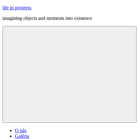
Skip
life in progress
to
imagining objects and moments into existence
content
Menu
O nás
Galéria