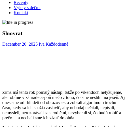
Recepty
Výlety s deťmi
Kontakt
Slnovrat
December 20, 2025
Iva
Každodenné
Zima má tento rok pomalý nástup, takže po víkendoch nelyžujeme,
ale robíme v záhrade aspoň niečo z toho, čo sme nestihli na jeseň. Aj
dnes sme odtrhli deti od obrazoviek a zobrali algoritmom trochu
času, kedy sa ich snažia zastaviť, aby nebodaj nečítali, nepísali,
nemysleli, nerozprávali sa s rodičmi, nevyberali si, čo budú robiť a
prečo… a nechali sme ich zízať do ohňa.