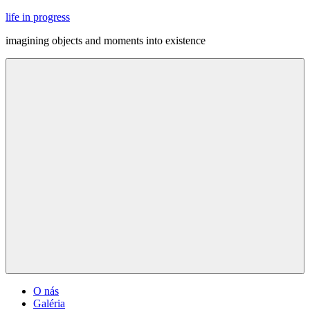
Skip
life in progress
to
imagining objects and moments into existence
content
Menu
O nás
Galéria