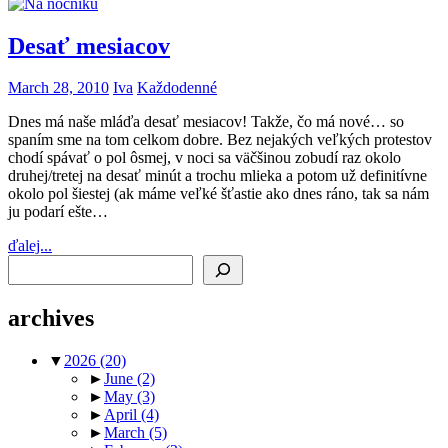
Desať mesiacov
March 28, 2010
Iva
Každodenné
Dnes má naše mláďa desať mesiacov! Takže, čo má nové… so
spaním sme na tom celkom dobre. Bez nejakých veľkých protestov
chodí spávať o pol ôsmej, v noci sa väčšinou zobudí raz okolo
druhej/tretej na desať minút a trochu mlieka a potom už definitívne
okolo pol šiestej (ak máme veľké šťastie ako dnes ráno, tak sa nám
ju podarí ešte…
ďalej...
Search
archives
▼
2026
(20)
►
June
(2)
►
May
(3)
►
April
(4)
►
March
(5)