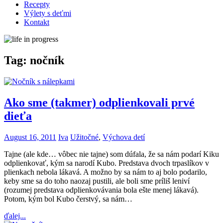
Recepty
Výlety s deťmi
Kontakt
Tag:
nočník
Ako sme (takmer) odplienkovali prvé
dieťa
August 16, 2011
Iva
Užitočné
,
Výchova detí
Tajne (ale kde… vôbec nie tajne) som dúfala, že sa nám podarí Kiku
odplienkovať, kým sa narodí Kubo. Predstava dvoch trpaslíkov v
plienkach nebola lákavá. A možno by sa nám to aj bolo podarilo,
keby sme sa do toho naozaj pustili, ale boli sme príliš leniví
(rozumej predstava odplienkovávania bola ešte menej lákavá).
Potom, kým bol Kubo čerstvý, sa nám…
ďalej...