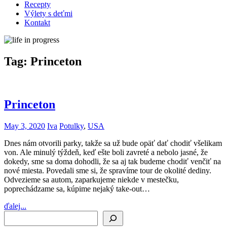
Recepty
Výlety s deťmi
Kontakt
Tag:
Princeton
Princeton
May 3, 2020
Iva
Potulky
,
USA
Dnes nám otvorili parky, takže sa už bude opäť dať chodiť všelikam
von. Ale minulý týždeň, keď ešte boli zavreté a nebolo jasné, že
dokedy, sme sa doma dohodli, že sa aj tak budeme chodiť venčiť na
nové miesta. Povedali sme si, že spravíme tour de okolité dediny.
Odvezieme sa autom, zaparkujeme niekde v mestečku,
poprechádzame sa, kúpime nejaký take-out…
ďalej...
Search