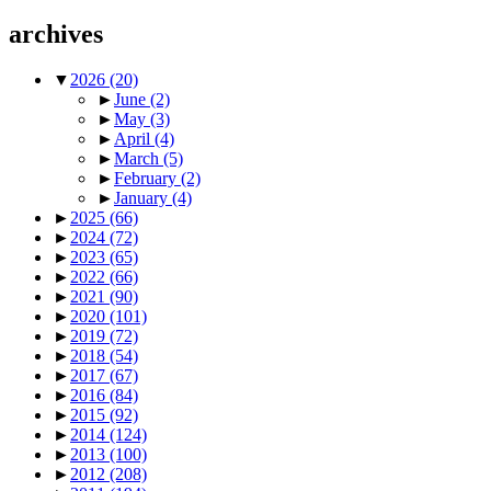
archives
▼
2026
(20)
►
June
(2)
►
May
(3)
►
April
(4)
►
March
(5)
►
February
(2)
►
January
(4)
►
2025
(66)
►
2024
(72)
►
2023
(65)
►
2022
(66)
►
2021
(90)
►
2020
(101)
►
2019
(72)
►
2018
(54)
►
2017
(67)
►
2016
(84)
►
2015
(92)
►
2014
(124)
►
2013
(100)
►
2012
(208)