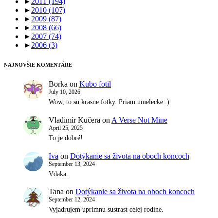
►
2011
(194)
►
2010
(107)
►
2009
(87)
►
2008
(66)
►
2007
(74)
►
2006
(3)
NAJNOVŠIE KOMENTÁRE
Borka
on
Kubo fotil
July 10, 2026
Wow, to su krasne fotky. Priam umelecke :)
Vladimír Kučera
on
A Verse Not Mine
April 25, 2025
To je dobré!
Iva
on
Dotýkanie sa života na oboch koncoch
September 13, 2024
Vdaka.
Tana
on
Dotýkanie sa života na oboch koncoch
September 12, 2024
Vyjadrujem uprimnu sustrast celej rodine.