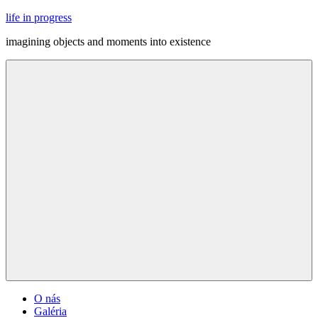
Skip
life in progress
to
imagining objects and moments into existence
content
Menu
O nás
Galéria