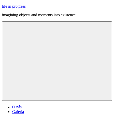
Skip
life in progress
to
imagining objects and moments into existence
content
Menu
O nás
Galéria