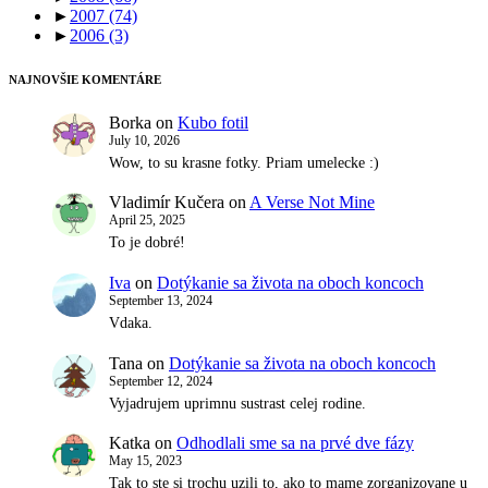
►
2007
(74)
►
2006
(3)
NAJNOVŠIE KOMENTÁRE
Borka
on
Kubo fotil
July 10, 2026
Wow, to su krasne fotky. Priam umelecke :)
Vladimír Kučera
on
A Verse Not Mine
April 25, 2025
To je dobré!
Iva
on
Dotýkanie sa života na oboch koncoch
September 13, 2024
Vdaka.
Tana
on
Dotýkanie sa života na oboch koncoch
September 12, 2024
Vyjadrujem uprimnu sustrast celej rodine.
Katka
on
Odhodlali sme sa na prvé dve fázy
May 15, 2023
Tak to ste si trochu uzili to, ako to mame zorganizovane u