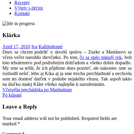
Recepty
Výlety s deťmi
Kontakt
Klárka
April 17, 2010
Iva
Každodenné
Dnes sa chcem podeliť o skvelú správu – Zuzke a Mariánovi sa
včera večer narodilo dievčatko. Po tom,
čo sa stalo minulý rok
, boli
toto tehotenstvo pod podrobným dohľadom a všetko dobre dopadlo.
My sme sa tešili, že ich pôjdeme dnes pozrieť, ale nakoniec sme sa
rozhodli neísť, lebo aj Kika aj ja sme trochu prechladnuté a nechcela
som im doniesť darček v podobe nejakého vírusu. Tak aspoň takto
na diaľku malej Kláre všetko najlepšie k narodeninám.
Post
Previous
Klárka
Včerajšia prechádzka po Manhattane
narodeniny
Post:
Next
Po kúpaní
navigation
Post:
Leave a Reply
Your email address will not be published.
Required fields are
marked
*
Comment
*