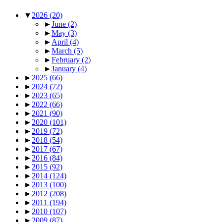
▼
2026
(20)
►
June
(2)
►
May
(3)
►
April
(4)
►
March
(5)
►
February
(2)
►
January
(4)
►
2025
(66)
►
2024
(72)
►
2023
(65)
►
2022
(66)
►
2021
(90)
►
2020
(101)
►
2019
(72)
►
2018
(54)
►
2017
(67)
►
2016
(84)
►
2015
(92)
►
2014
(124)
►
2013
(100)
►
2012
(208)
►
2011
(194)
►
2010
(107)
►
2009
(87)