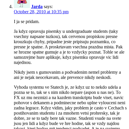
Jarda
says:
October 28, 2010 at 10:35 pm
I ja se pridam.
Ja kdyz opravuju pisemky u undergraduate students (taky
vsechny napsane tuzkou), tak cervenou propiskou presne
krouzkuju chyby, pripadne jeste pripisuju poznamku, co
presne je spatne. A proskrtavam vsechna prazdna mista. Pak
se hrozne spatne gumuje a je to vzdycky poznat. Tohle se ale
samozrejme hure aplikuje, kdyz pisemku opravuje vic lidi
najednou.
Nikdy jsem s gumovanim a podvadenim nemel problemy a
ani je nejak neocekavam, ale prevence nikdy neskodi.
Vyhoda systemu ve Statech je, ze kdyz uz to nekdo udela a
pozna se to, tak se s nim nikdo nepare (aspon u nas ne). To
FX uz mu nezmizi a na kazdem transkriptu bude viset, navic
pohovor s dekanem a podminecne nebo uplne vylouceni neni
zadna legrace. Kdyz vidim, jaky problem je casto v Cechach s
postihovanim studentu i za mnohem vetsi prohresky, tak je
dobre, ze se to tady bere tak vazne. Studenti vsude na svete
jsou jen lidi a kdyz bude ve hre hodne, tak se vzdy najdou
takovi, kteri budou mit tendenci podvadet. A je na systemu,