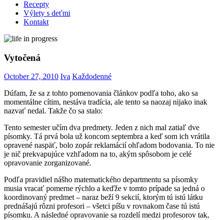
Recepty
Výlety s deťmi
Kontakt
Vytočená
October 27, 2010
Iva
Každodenné
Dúfam, že sa z tohto pomenovania článkov podľa toho, ako sa
momentálne cítim, nestáva tradícia, ale tento sa naozaj nijako inak
nazvať nedal. Takže čo sa stalo:
Tento semester učím dva predmety. Jeden z nich mal zatiaľ dve
písomky. Tá prvá bola už koncom septembra a keď som ich vrátila
opravené naspäť, bolo zopár reklamácií ohľadom bodovania. To nie
je nič prekvapujúce vzhľadom na to, akým spôsobom je celé
opravovanie zorganizované.
Podľa pravidiel nášho matematického departmentu sa písomky
musia vracať pomerne rýchlo a keďže v tomto prípade sa jedná o
koordinovaný predmet – naraz beží 9 sekcií, ktorým tú istú látku
prednášajú rôzni profesori – všetci píšu v rovnakom čase tú istú
písomku. A následné opravovanie sa rozdelí medzi profesorov tak,