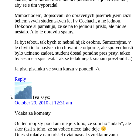
aby se s tim vyporadal.
Mimochodem, dopisovani do opravenych pisemek jsem zazil
behem svych studentskych let i v Cechach, a ne jednou.
Dokonce si pamatuju, ze se na to jednou i prislo, ale nic se
nestalo. A to je opravdu spatny.
Ja byt tebou, tak bych to nebral nijak osobne. Samozrejme, v
te chvili te to nastve a to chovani je odporne, ale spravedlnosti
bylo ucineno zadost, student dostal poradne pres prsty, takze
by ses mela spis tesit. Tak se te tak nejak snazim povzbudit :-).
Ja pisu pisemku ve svem kurzu v pondeli :-).
Reply
Iva
says:
October 29, 2010 at 12:31 am
Vdaka za komenty.
On ten moj zly pocit ani nie je z toho, ze som ho “udala”, ale
skor (asi) z toho, ze sa vobec nieco take deje
Dnes si mlady pan prisiel pytat naspat vyreklamovanu