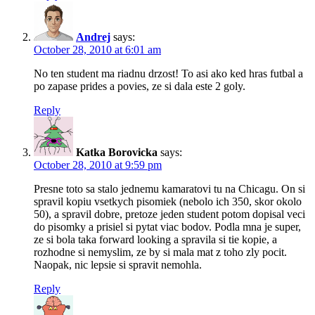
Andrej
says:
October 28, 2010 at 6:01 am
No ten student ma riadnu drzost! To asi ako ked hras futbal a
po zapase prides a povies, ze si dala este 2 goly.
Reply
Katka Borovicka
says:
October 28, 2010 at 9:59 pm
Presne toto sa stalo jednemu kamaratovi tu na Chicagu. On si
spravil kopiu vsetkych pisomiek (nebolo ich 350, skor okolo
50), a spravil dobre, pretoze jeden student potom dopisal veci
do pisomky a prisiel si pytat viac bodov. Podla mna je super,
ze si bola taka forward looking a spravila si tie kopie, a
rozhodne si nemyslim, ze by si mala mat z toho zly pocit.
Naopak, nic lepsie si spravit nemohla.
Reply