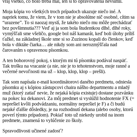
vraj všetko, čo bolo treba mal, len si to opravovatelia nevšimli.
Moja kópia vo všetkých troch prípadoch ukazuje niečo iné. A
napriek tomu, že viem, že v tom nie je absolútne nič osobné, cítim sa
“urazene”. To si naozaj myslí, že takéto niečo mu môže prechádzať
bez povšimnutia??? Veď aj ja som bola študentkou dlhé, dlhé roky,
vymýšľali sme všeličo, google bol náš kamarát, keď boli úlohy príliš
ťažké, na základnej škole sme si so Zuzinou kopali do členkov, keď
bola v diktáte čiarka… ale nikdy som ani nerozmýšľala nad
čarovaním s opravenou písomkou.
A ten bohorovný pokoj, s ktorým mi tú písomku podával naspäť.
Tak trošku na vracanie (a nie, nie je to tehotenstvom, moje ranné a
večerné nevoľnosti ma už – klop, klop, klop – prešli).
Tak som napísala e-mail koordinátorovi daného predmetu, odniesla
písomku aj s kópiou zástupcovi chaira nášho departmentu a mladý
muž (ktorý zatiaľ nevie, že nejaká kópia existuje) dostane pozvánku
na pokec ku dekanovi. Za môj predmet si vyslúžil hodnotenie FX (=
neprešiel kvôli podvádzaniu, normálny neprešiel je F) a či budú
nejaké ďalšie dôsledky, je na rozhodnutí dekana (alebo osoby, ktorú
poverí týmto prípadom). Pokiaľ toto už niekedy urobil na inom
predmete, znamená to vylúčenie zo školy.
Spravodlivosti učinené zadosť?