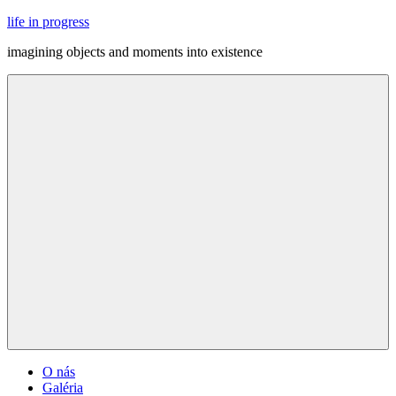
Skip
life in progress
to
imagining objects and moments into existence
content
Menu
O nás
Galéria