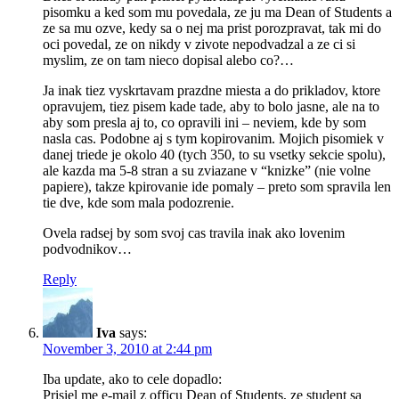
pisomku a ked som mu povedala, ze ju ma Dean of Students a
ze sa mu ozve, kedy sa o nej ma prist porozpravat, tak mi do
oci povedal, ze on nikdy v zivote nepodvadzal a ze ci si
myslim, ze on tam nieco dopisal alebo co?…
Ja inak tiez vyskrtavam prazdne miesta a do prikladov, ktore
opravujem, tiez pisem kade tade, aby to bolo jasne, ale na to
aby som presla aj to, co opravili ini – neviem, kde by som
nasla cas. Podobne aj s tym kopirovanim. Mojich pisomiek v
danej triede je okolo 40 (tych 350, to su vsetky sekcie spolu),
ale kazda ma 5-8 stran a su zviazane v “knizke” (nie volne
papiere), takze kpirovanie ide pomaly – preto som spravila len
tie dve, kde som mala podozrenie.
Ovela radsej by som svoj cas travila inak ako lovenim
podvodnikov…
Reply
Iva
says:
November 3, 2010 at 2:44 pm
Iba update, ako to cele dopadlo:
Prisiel me e-mail z officu Dean of Students, ze student sa