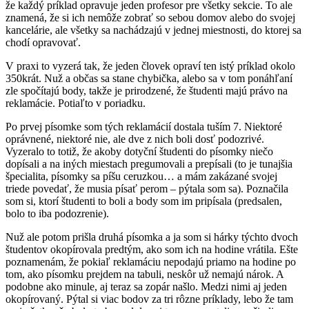
že každý príklad opravuje jeden profesor pre všetky sekcie. To ale
znamená, že si ich nemôže zobrať so sebou domov alebo do svojej
kancelárie, ale všetky sa nachádzajú v jednej miestnosti, do ktorej sa
chodí opravovať.
V praxi to vyzerá tak, že jeden človek opraví ten istý príklad okolo
350krát. Nuž a občas sa stane chybička, alebo sa v tom ponáhľaní
zle spočítajú body, takže je prirodzené, že študenti majú právo na
reklamácie. Potiaľto v poriadku.
Po prvej písomke som tých reklamácií dostala tuším 7. Niektoré
oprávnené, niektoré nie, ale dve z nich boli dosť podozrivé.
Vyzeralo to totiž, že akoby dotyční študenti do písomky niečo
dopísali a na iných miestach pregumovali a prepísali (to je tunajšia
špecialita, písomky sa píšu ceruzkou… a mám zakázané svojej
triede povedať, že musia písať perom – pýtala som sa). Poznačila
som si, ktorí študenti to boli a body som im pripísala (predsalen,
bolo to iba podozrenie).
Nuž ale potom prišla druhá písomka a ja som si hárky týchto dvoch
študentov okopírovala predtým, ako som ich na hodine vrátila. Ešte
poznamenám, že pokiaľ reklamáciu nepodajú priamo na hodine po
tom, ako písomku prejdem na tabuli, neskôr už nemajú nárok. A
podobne ako minule, aj teraz sa zopár našlo. Medzi nimi aj jeden
okopírovaný. Pýtal si viac bodov za tri rôzne príklady, lebo že tam