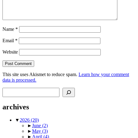
Name
*
Email
*
Website
This site uses Akismet to reduce spam.
Learn how your comment
data is processed.
Search
archives
▼
2026
(20)
►
June
(2)
►
May
(3)
►
April
(4)