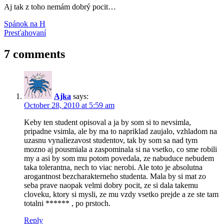
Aj tak z toho nemám dobrý pocit…
Post
Previous
podvádzanie
Spánok na H
škola
študenti
Post:
Next
Presťahovaní
navigation
Post:
7 comments
Ajka
says:
October 28, 2010 at 5:59 am
Keby ten student opisoval a ja by som si to nevsimla,
pripadne vsimla, ale by ma to napriklad zaujalo, vzhladom na
uzasnu vynaliezavost studentov, tak by som sa nad tym
mozno aj pousmiala a zaspominala si na vsetko, co sme robili
my a asi by som mu potom povedala, ze nabuduce nebudem
taka tolerantna, nech to viac nerobi. Ale toto je absolutna
arogantnost bezcharakterneho studenta. Mala by si mat zo
seba prave naopak velmi dobry pocit, ze si dala takemu
cloveku, ktory si mysli, ze mu vzdy vsetko prejde a ze ste tam
totalni ****** , po prstoch.
Reply