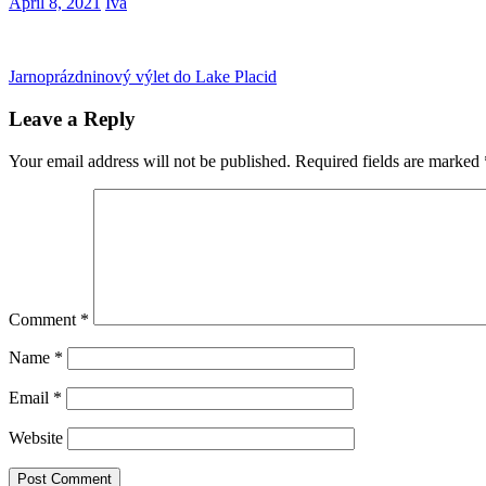
April 8, 2021
Iva
Post
Previous
Jarnoprázdninový výlet do Lake Placid
Post:
navigation
Leave a Reply
Your email address will not be published.
Required fields are marked
Comment
*
Name
*
Email
*
Website