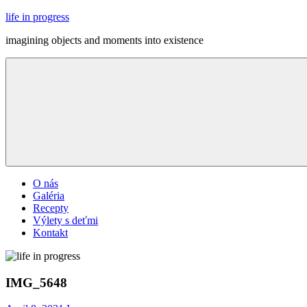
Skip
life in progress
to
imagining objects and moments into existence
content
Menu
O nás
Galéria
Recepty
Výlety s deťmi
Kontakt
IMG_5648