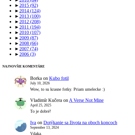
►
2015
(92)
►
2014
(124)
►
2013
(100)
►
2012
(208)
►
2011
(194)
►
2010
(107)
►
2009
(87)
►
2008
(66)
►
2007
(74)
►
2006
(3)
NAJNOVŠIE KOMENTÁRE
Borka
on
Kubo fotil
July 10, 2026
Wow, to su krasne fotky. Priam umelecke :)
Vladimír Kučera
on
A Verse Not Mine
April 25, 2025
To je dobré!
Iva
on
Dotýkanie sa života na oboch koncoch
September 13, 2024
Vdaka.