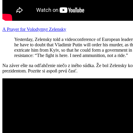
A Prayer for Volodymyr Zelensky
Yesterday, Zelensky told a videoconference of European leaders
he have to doubt that Vladimir Putin will order his murder, as t
extricate him from Kyiv, so that he could form a government in
resistance: “The fight is here. I need ammunition, not a ride.”
Na záver ešte na odľahčenie niečo z iného súdka. Že bol Zelensky kom
prezidentom. Pozrite si aspoň prvú časť.