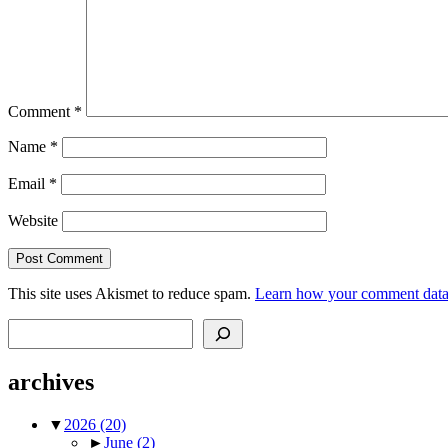
Comment
*
Name
*
Email
*
Website
This site uses Akismet to reduce spam.
Learn how your comment data 
Search
archives
▼
2026
(20)
►
June
(2)