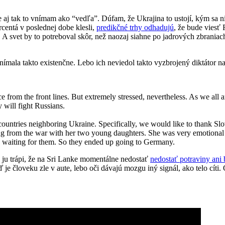
 aj tak to vnímam ako “vedľa”. Dúfam, že Ukrajina to ustojí, kým sa ni
rcentá v poslednej dobe klesli,
predikčné trhy odhadujú
, že bude viesť
ť. A svet by to potreboval skôr, než naozaj siahne po jadrových zbrania
evnímala takto existenčne. Lebo ich neviedol takto vyzbrojený diktátor n
e from the front lines. But extremely stressed, nevertheless. As we all 
 will fight Russians.
countries neighboring Ukraine. Specifically, we would like to thank S
ning from the war with her two young daughters. She was very emotion
waiting for them. So they ended up going to Germany.
c ju trápi, že na Sri Lanke momentálne nedostať
nedostať potraviny ani
ď je človeku zle v aute, lebo oči dávajú mozgu iný signál, ako telo cít