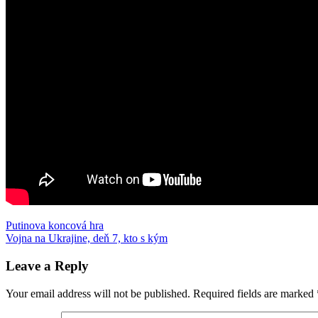
Post
Previous
Ukrajina
Putinova koncová hra
vojna
Post:
Next
Vojna na Ukrajine, deň 7, kto s kým
navigation
Post:
Leave a Reply
Your email address will not be published.
Required fields are marked