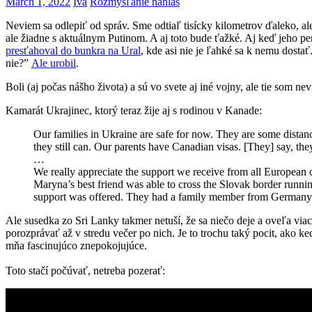
March 1, 2022
Iva
Rozmýšľanie nahlas
Neviem sa odlepiť od správ. Sme odtiaľ tisícky kilometrov ďaleko, ale
ale žiadne s aktuálnym Putinom. A aj toto bude ťažké. Aj keď jeho pe
presťahoval do bunkra na Ural
, kde asi nie je ľahké sa k nemu dosta
nie?”
Ale urobil
.
Boli (aj počas nášho života) a sú vo svete aj iné vojny, ale tie som n
Kamarát Ukrajinec, ktorý teraz žije aj s rodinou v Kanade:
Our families in Ukraine are safe for now. They are some distanc
they still can. Our parents have Canadian visas. [They] say, they
…
We really appreciate the support we receive from all European 
Maryna’s best friend was able to cross the Slovak border run
support was offered. They had a family member from Germany 
Ale susedka zo Sri Lanky takmer netuší, že sa niečo deje a oveľa via
porozprávať až v stredu večer po nich. Je to trochu taký pocit, ako ke
mňa fascinujúco znepokojujúce.
Toto stačí počúvať, netreba pozerať: