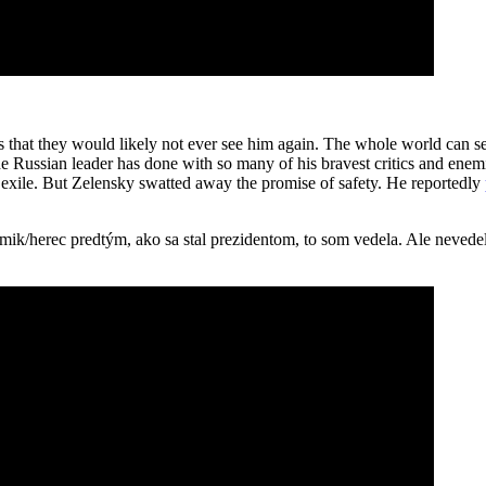
 that they would likely not ever see him again. The whole world can se
he Russian leader has done with so many of his bravest critics and enemi
 exile. But Zelensky swatted away the promise of safety. He reportedly
ik/herec predtým, ako sa stal prezidentom, to som vedela. Ale nevedela 