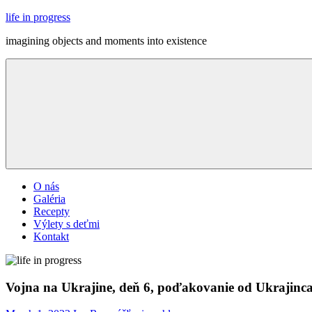
Skip
life in progress
to
imagining objects and moments into existence
content
Menu
O nás
Galéria
Recepty
Výlety s deťmi
Kontakt
Vojna na Ukrajine, deň 6, poďakovanie od Ukrajinc