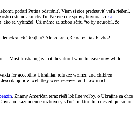
ekomu podarí Putina odstrániť. Viem si síce predstaviť veľa riešení,
 Rusko ešte nejakú chvíľu. Neoverené správy hovoria, že
sa
ch, ako sa vyhrážal. Už máme za sebou sériu “to by neurobil, že
a demokratickú krajinu? Alebo preto, že neboli tak blízko?
are… Most frustrating is that they don’t want to leave now while
lovakia for accepting Ukrainian refugee women and children.
al describing how well they were received and how much
 benzín
. Známy Američan teraz rieši lokálne voľby, o Ukrajine sa chce
i. Obyčajné každodenné rozhovory s ľuďmi, ktorí toto nesledujú, sú pre