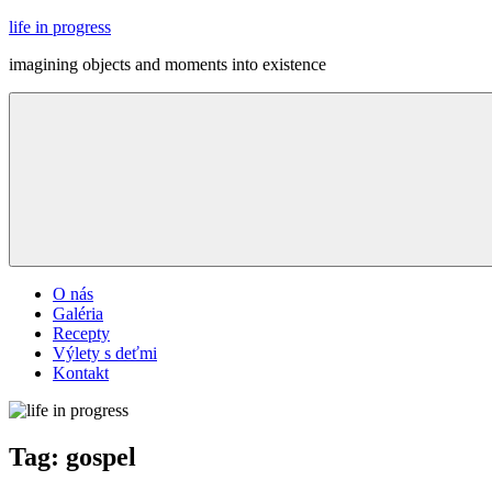
Skip
life in progress
to
imagining objects and moments into existence
content
Menu
O nás
Galéria
Recepty
Výlety s deťmi
Kontakt
Tag:
gospel