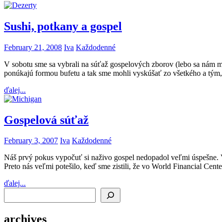
Sushi, potkany a gospel
February 21, 2008
Iva
Každodenné
V sobotu sme sa vybrali na súťaž gospelových zborov (lebo sa nám minu
ponúkajú formou bufetu a tak sme mohli vyskúšať zo všetkého a tým, 
ďalej...
Gospelová súťaž
February 3, 2007
Iva
Každodenné
Náš prvý pokus vypočuť si naživo gospel nedopadol veľmi úspešne. V
Preto nás veľmi potešilo, keď sme zistili, že vo World Financial Ce
ďalej...
Search
archives