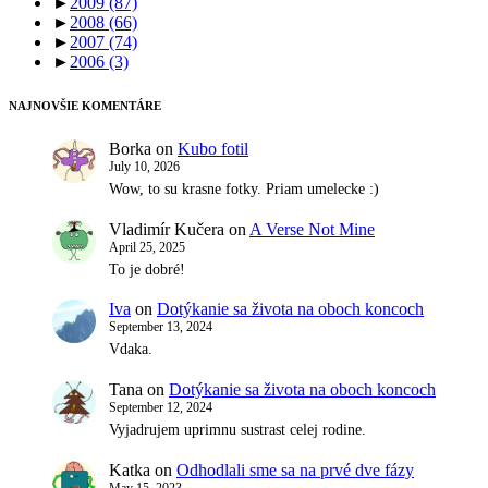
►
2009
(87)
►
2008
(66)
►
2007
(74)
►
2006
(3)
NAJNOVŠIE KOMENTÁRE
Borka
on
Kubo fotil
July 10, 2026
Wow, to su krasne fotky. Priam umelecke :)
Vladimír Kučera
on
A Verse Not Mine
April 25, 2025
To je dobré!
Iva
on
Dotýkanie sa života na oboch koncoch
September 13, 2024
Vdaka.
Tana
on
Dotýkanie sa života na oboch koncoch
September 12, 2024
Vyjadrujem uprimnu sustrast celej rodine.
Katka
on
Odhodlali sme sa na prvé dve fázy
May 15, 2023