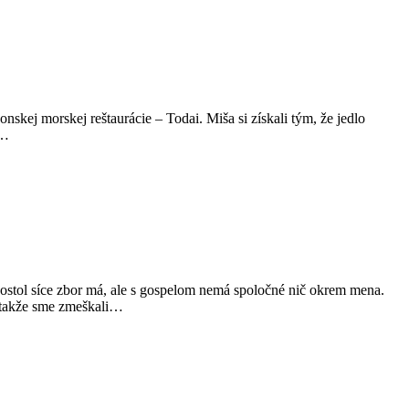
nskej morskej reštaurácie – Todai. Miša si získali tým, že jedlo
o…
ostol síce zbor má, ale s gospelom nemá spoločné nič okrem mena.
, takže sme zmeškali…