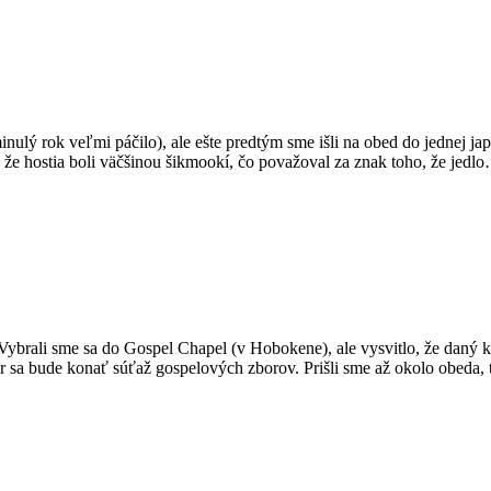
lý rok veľmi páčilo), ale ešte predtým sme išli na obed do jednej japo
že hostia boli väčšinou šikmookí, čo považoval za znak toho, že jedl
ybrali sme sa do Gospel Chapel (v Hobokene), ale vysvitlo, že daný k
nter sa bude konať súťaž gospelových zborov. Prišli sme až okolo obeda