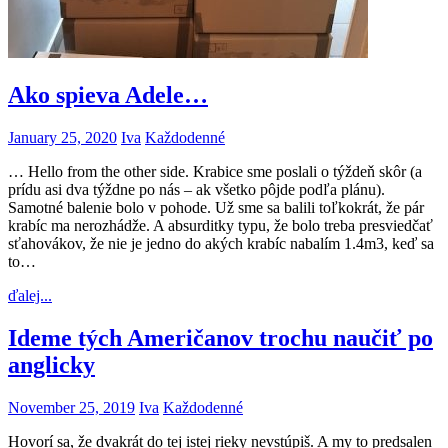
Ako spieva Adele…
January 25, 2020
Iva
Každodenné
… Hello from the other side. Krabice sme poslali o týždeň skôr (a
prídu asi dva týždne po nás – ak všetko pôjde podľa plánu).
Samotné balenie bolo v pohode. Už sme sa balili toľkokrát, že pár
krabíc ma nerozhádže. A absurditky typu, že bolo treba presviedčať
sťahovákov, že nie je jedno do akých krabíc nabalím 1.4m3, keď sa
to…
ďalej...
Ideme tých Američanov trochu naučiť po
anglicky
November 25, 2019
Iva
Každodenné
Hovorí sa, že dvakrát do tej istej rieky nevstúpiš. A my to predsalen