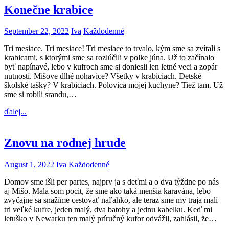
Konečne krabice
September 22, 2022
Iva
Každodenné
Tri mesiace. Tri mesiace! Tri mesiace to trvalo, kým sme sa zvítali s
krabicami, s ktorými sme sa rozlúčili v polke júna. Už to začínalo
byť napínavé, lebo v kufroch sme si doniesli len letné veci a zopár
nutností. Mišove dlhé nohavice? Všetky v krabiciach. Detské
školské tašky? V krabiciach. Polovica mojej kuchyne? Tiež tam. Už
sme si robili srandu,…
ďalej...
Znovu na rodnej hrude
August 1, 2022
Iva
Každodenné
Domov sme išli per partes, najprv ja s deťmi a o dva týždne po nás
aj Mišo. Mala som pocit, že sme ako taká menšia karavána, lebo
zvyčajne sa snažíme cestovať naľahko, ale teraz sme my traja mali
tri veľké kufre, jeden malý, dva batohy a jednu kabelku. Keď mi
letuško v Newarku ten malý príručný kufor odvážil, zahlásil, že…