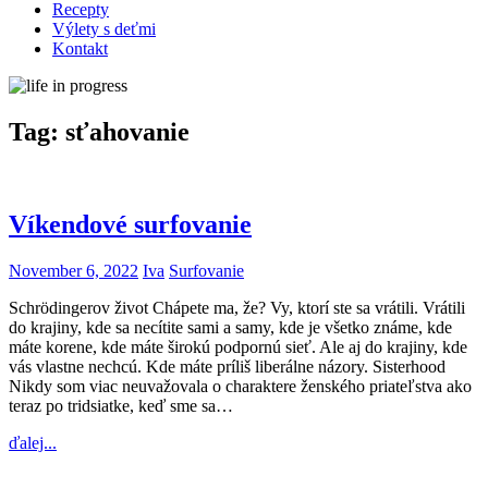
Recepty
Výlety s deťmi
Kontakt
Tag:
sťahovanie
Víkendové surfovanie
November 6, 2022
Iva
Surfovanie
Schrödingerov život Chápete ma, že? Vy, ktorí ste sa vrátili. Vrátili
do krajiny, kde sa necítite sami a samy, kde je všetko známe, kde
máte korene, kde máte širokú podpornú sieť. Ale aj do krajiny, kde
vás vlastne nechcú. Kde máte príliš liberálne názory. Sisterhood
Nikdy som viac neuvažovala o charaktere ženského priateľstva ako
teraz po tridsiatke, keď sme sa…
ďalej...