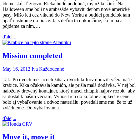
ideme skúsiť znovu. Rieka bude podobná, my už kus iní. Na
Halloween sme boli na ambasáde vybaviť deťom nové americké
pasy, Mišo letí cez víkend do New Yorku a budúci pondelok tam
opäť nastupuje do práce. Ja s deťmi tu dokončíme, čo treba a
pôjdeme za ním….
ďalej...
Mission completed
May 16, 2012
Iva
Každodenné
Tak. Po dvoch mesiacoch žitia z dvoch kufrov dorazili včera naše
krabice. Kika očakávala kamión, ale prišla malá dodávka. V nej bol
naložený drevený kontajner, ktorý musel chlapík najprv rozbiť, aby
sa dostal k našim veciam. Vynosil ich do kotolne a aj keď v cene
bolo aj vybaľovanie a odvoz materiálu, povedali sme mu, že to už
zvládneme. Do vybaľovania…
ďalej...
Move it, move it