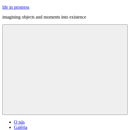
Skip
life in progress
to
imagining objects and moments into existence
content
Menu
O nás
Galéria