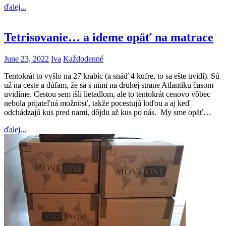
ďalej...
Tetrisovanie… a ideme opäť na matrace
June 23, 2022
Iva
Každodenné
Tentokrát to vyšlo na 27 krabíc (a snáď 4 kufre, to sa ešte uvidí). Sú
už na ceste a dúfam, že sa s nimi na druhej strane Atlantiku časom
uvidíme. Cestou sem išli lietadlom, ale to tentokrát cenovo vôbec
nebola prijateľná možnosť, takže pocestujú loďou a aj keď
odchádzajú kus pred nami, dôjdu až kus po nás. My sme opäť…
ďalej...