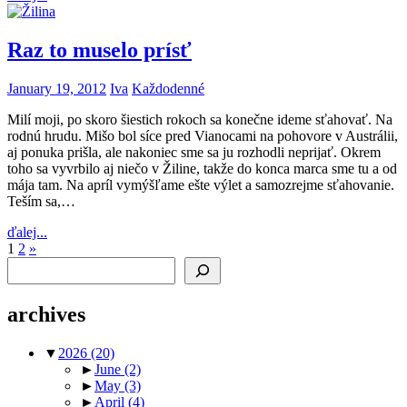
Raz to muselo prísť
January 19, 2012
Iva
Každodenné
Milí moji, po skoro šiestich rokoch sa konečne ideme sťahovať. Na
rodnú hrudu. Mišo bol síce pred Vianocami na pohovore v Austrálii,
aj ponuka prišla, ale nakoniec sme sa ju rozhodli neprijať. Okrem
toho sa vyvrbilo aj niečo v Žiline, takže do konca marca sme tu a od
mája tam. Na apríl vymýšľame ešte výlet a samozrejme sťahovanie.
Teším sa,…
ďalej...
Posts
Next
1
2
»
Search
Posts
pagination
archives
▼
2026
(20)
►
June
(2)
►
May
(3)
►
April
(4)