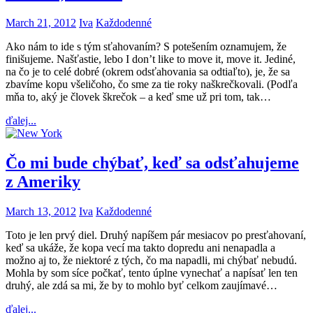
March 21, 2012
Iva
Každodenné
Ako nám to ide s tým sťahovaním? S potešením oznamujem, že
finišujeme. Našťastie, lebo I don’t like to move it, move it. Jediné,
na čo je to celé dobré (okrem odsťahovania sa odtiaľto), je, že sa
zbavíme kopu všeličoho, čo sme za tie roky naškrečkovali. (Podľa
mňa to, aký je človek škrečok – a keď sme už pri tom, tak…
ďalej...
Čo mi bude chýbať, keď sa odsťahujeme
z Ameriky
March 13, 2012
Iva
Každodenné
Toto je len prvý diel. Druhý napíšem pár mesiacov po presťahovaní,
keď sa ukáže, že kopa vecí ma takto dopredu ani nenapadla a
možno aj to, že niektoré z tých, čo ma napadli, mi chýbať nebudú.
Mohla by som síce počkať, tento úplne vynechať a napísať len ten
druhý, ale zdá sa mi, že by to mohlo byť celkom zaujímavé…
ďalej...