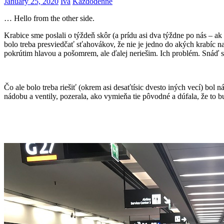
January 25, 2020
Iva
Každodenné
… Hello from the other side.
Krabice sme poslali o týždeň skôr (a prídu asi dva týždne po nás – a
bolo treba presviedčať sťahovákov, že nie je jedno do akých krabíc n
pokrútim hlavou a pošomrem, ale ďalej neriešim. Ich problém. Snáď s
Čo ale bolo treba riešiť (okrem asi desaťtísic dvesto iných vecí) bo
nádobu a ventily, pozerala, ako vymieňa tie pôvodné a dúfala, že to bu