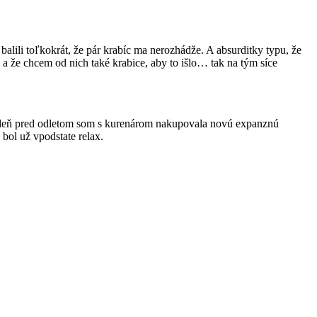
alili toľkokrát, že pár krabíc ma nerozhádže. A absurditky typu, že
a že chcem od nich také krabice, aby to išlo… tak na tým síce
ešte deň pred odletom som s kurenárom nakupovala novú expanznú
u bol už vpodstate relax.