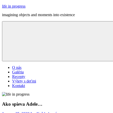
Skip
life in progress
to
imagining objects and moments into existence
content
Menu
O nás
Galéria
Recepty
Výlety s deťmi
Kontakt
Ako spieva Adele…