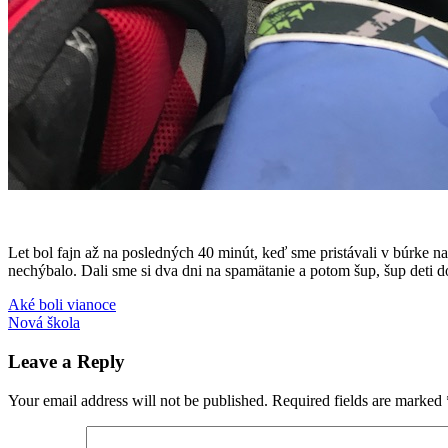
Let bol fajn až na posledných 40 minút, keď sme pristávali v búrke n
nechýbalo. Dali sme si dva dni na spamätanie a potom šup, šup deti d
Post
Previous
sťahovanie
Aké boli vianoce
USA
Post:
Next
Nová škola
navigation
Post:
Leave a Reply
Your email address will not be published.
Required fields are marked