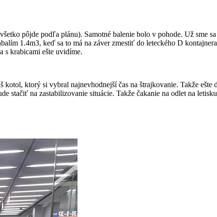
k všetko pôjde podľa plánu). Samotné balenie bolo v pohode. Už sme sa b
abalím 1.4m3, keď sa to má na záver zmestiť do leteckého D kontajnera 
a s krabicami ešte uvidíme.
l náš kotol, ktorý si vybral najnevhodnejší čas na štrajkovanie. Takže 
de stačiť na zastabilizovanie situácie. Takže čakanie na odlet na letisk