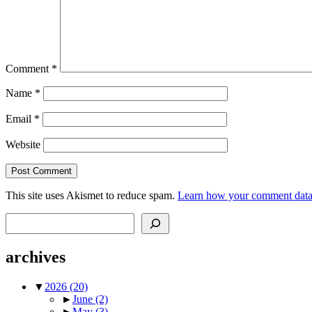
Comment
*
Name
*
Email
*
Website
This site uses Akismet to reduce spam.
Learn how your comment data 
Search
archives
▼
2026
(20)
►
June
(2)
►
May
(3)