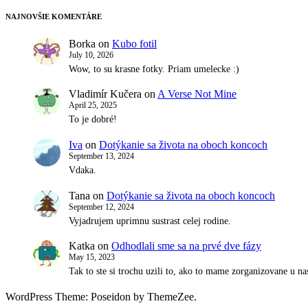
NAJNOVŠIE KOMENTÁRE
Borka
on
Kubo fotil
July 10, 2026
Wow, to su krasne fotky. Priam umelecke :)
Vladimír Kučera
on
A Verse Not Mine
April 25, 2025
To je dobré!
Iva
on
Dotýkanie sa života na oboch koncoch
September 13, 2024
Vdaka.
Tana
on
Dotýkanie sa života na oboch koncoch
September 12, 2024
Vyjadrujem uprimnu sustrast celej rodine.
Katka
on
Odhodlali sme sa na prvé dve fázy
May 15, 2023
Tak to ste si trochu uzili to, ako to mame zorganizovane u 
WordPress Theme: Poseidon by ThemeZee.