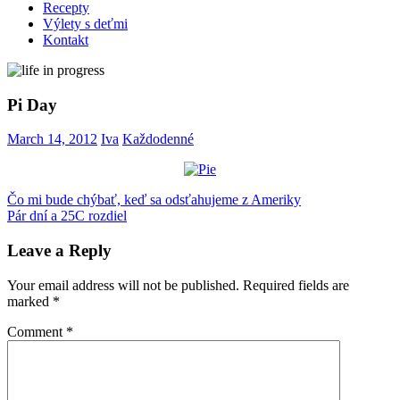
Recepty
Výlety s deťmi
Kontakt
Pi Day
March 14, 2012
Iva
Každodenné
Post
Previous
Pi
Čo mi bude chýbať, keď sa odsťahujeme z Ameriky
Post:
Next
Day
Pár dní a 25C rozdiel
pie
navigation
Post:
Leave a Reply
Your email address will not be published.
Required fields are
marked
*
Comment
*