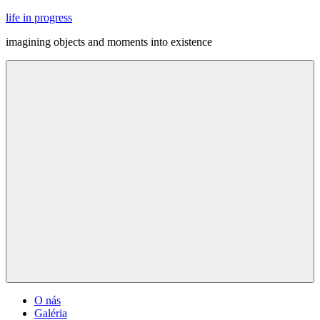
Skip
life in progress
to
imagining objects and moments into existence
content
Menu
O nás
Galéria