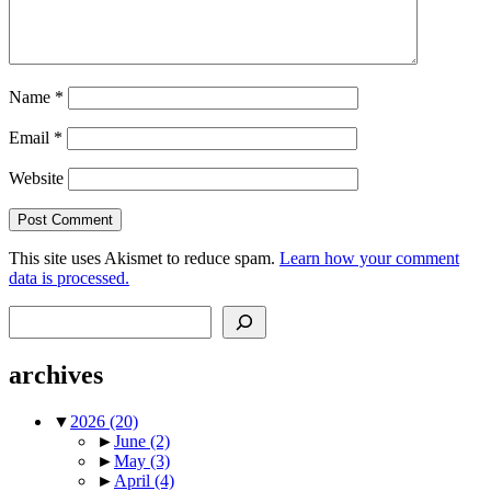
Name
*
Email
*
Website
This site uses Akismet to reduce spam.
Learn how your comment
data is processed.
Search
archives
▼
2026
(20)
►
June
(2)
►
May
(3)
►
April
(4)