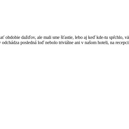
ať obdobie dažďov, ale mali sme šťastie, lebo aj keď kde-tu spŕchlo, vä
dy odchádza posledná loď nebolo triviálne ani v našom hoteli, na rece