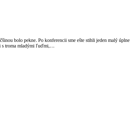
čšinou bolo pekne. Po konferencii sme ešte stihli jeden malý úplne
pcii s troma mladými ľuďmi,…