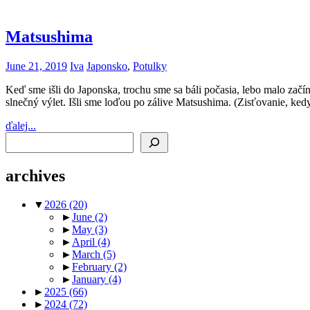
Matsushima
June 21, 2019
Iva
Japonsko
,
Potulky
Keď sme išli do Japonska, trochu sme sa báli počasia, lebo malo začín
slnečný výlet. Išli sme loďou po zálive Matsushima. (Zisťovanie, ke
ďalej...
Search
archives
▼
2026
(20)
►
June
(2)
►
May
(3)
►
April
(4)
►
March
(5)
►
February
(2)
►
January
(4)
►
2025
(66)
►
2024
(72)