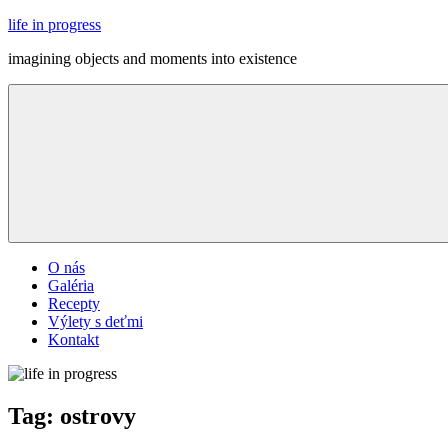
Skip
life in progress
to
imagining objects and moments into existence
content
Menu
O nás
Galéria
Recepty
Výlety s deťmi
Kontakt
Tag:
ostrovy