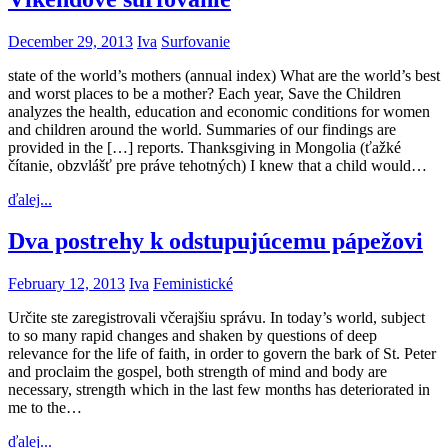
December 29, 2013
Iva
Surfovanie
state of the world’s mothers (annual index) What are the world’s best
and worst places to be a mother? Each year, Save the Children
analyzes the health, education and economic conditions for women
and children around the world. Summaries of our findings are
provided in the […] reports. Thanksgiving in Mongolia (ťažké
čítanie, obzvlášť pre práve tehotných) I knew that a child would…
ďalej...
Dva postrehy k odstupujúcemu pápežovi
February 12, 2013
Iva
Feministické
Určite ste zaregistrovali včerajšiu správu. In today’s world, subject
to so many rapid changes and shaken by questions of deep
relevance for the life of faith, in order to govern the bark of St. Peter
and proclaim the gospel, both strength of mind and body are
necessary, strength which in the last few months has deteriorated in
me to the…
ďalej...