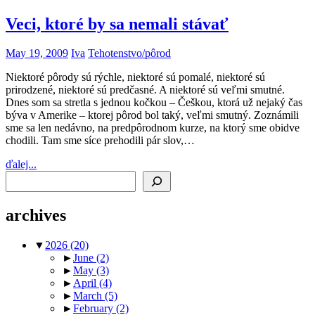
Veci, ktoré by sa nemali stávať
May 19, 2009
Iva
Tehotenstvo/pôrod
Niektoré pôrody sú rýchle, niektoré sú pomalé, niektoré sú
prirodzené, niektoré sú predčasné. A niektoré sú veľmi smutné.
Dnes som sa stretla s jednou kočkou – Češkou, ktorá už nejaký čas
býva v Amerike – ktorej pôrod bol taký, veľmi smutný. Zoznámili
sme sa len nedávno, na predpôrodnom kurze, na ktorý sme obidve
chodili. Tam sme síce prehodili pár slov,…
ďalej...
Search
archives
▼
2026
(20)
►
June
(2)
►
May
(3)
►
April
(4)
►
March
(5)
►
February
(2)