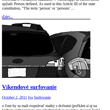
spýtali: Person defined. As used in this Article III of the state
constitution, “The term ‘person’ or ‘persons’…
ďalej...
Víkendové surfovanie
October 2, 2011
Iva
Surfovanie
o čom by sa mali rozprávať matky s dcérami (počkám si aj na