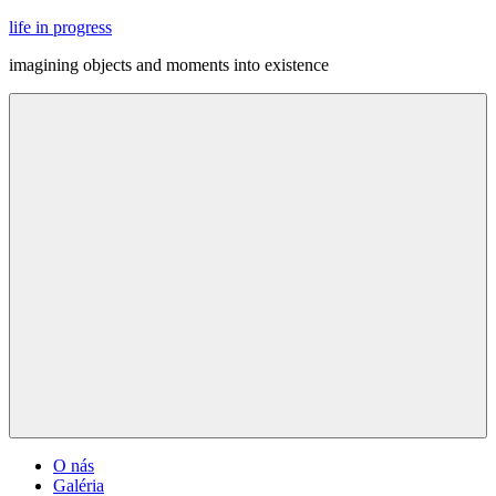
Skip
life in progress
to
imagining objects and moments into existence
content
Menu
O nás
Galéria