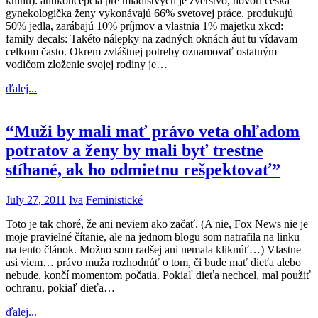
knihu): antikoncepcia pre mladistvých je zverstvo, hovorí česká
gynekologička ženy vykonávajú 66% svetovej práce, produkujú
50% jedla, zarábajú 10% príjmov a vlastnia 1% majetku xkcd:
family decals: Takéto nálepky na zadných oknách áut tu vídavam
celkom často. Okrem zvláštnej potreby oznamovať ostatným
vodičom zloženie svojej rodiny je…
ďalej...
“Muži by mali mať právo veta ohľadom
potratov a ženy by mali byť trestne
stíhané, ak ho odmietnu rešpektovať”
July 27, 2011
Iva
Feministické
Toto je tak choré, že ani neviem ako začať. (A nie, Fox News nie je
moje pravielné čítanie, ale na jednom blogu som natrafila na linku
na tento článok. Možno som radšej ani nemala kliknúť…) Vlastne
asi viem… právo muža rozhodnúť o tom, či bude mať dieťa alebo
nebude, končí momentom počatia. Pokiaľ dieťa nechcel, mal použiť
ochranu, pokiaľ dieťa…
ďalej...