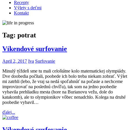
Recepty
Výlety s deťmi
Kontakt
Tag:
potrat
Víkendové surfovanie
April 2, 2017
Iva
Surfovanie
Minulý týždeň sme tu mali celoštátne kolo matematickej olympiády.
Dve doobedia počítali, poobede ich bolo treba niekam zobrať. Výlet
mi zatrhli (lebo, že vraj sa nedá spoľahnúť na počasie a nechceme
improvizovať na poslednú chvíľu), tak som na jedno poobedie
vybavila prehliadku mesta (hore na Burianovu vežu, dole do
katakomb), ale to olympionikov vôbec nenadchlo. Kolega na druhé
poobedie vybavil…
ďalej...
Víkendové surfovanie