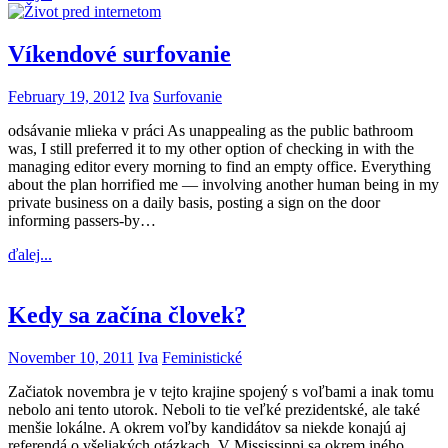
Víkendové surfovanie
February 19, 2012
Iva
Surfovanie
odsávanie mlieka v práci As unappealing as the public bathroom
was, I still preferred it to my other option of checking in with the
managing editor every morning to find an empty office. Everything
about the plan horrified me — involving another human being in my
private business on a daily basis, posting a sign on the door
informing passers-by…
ďalej...
Kedy sa začína človek?
November 10, 2011
Iva
Feministické
Začiatok novembra je v tejto krajine spojený s voľbami a inak tomu
nebolo ani tento utorok. Neboli to tie veľké prezidentské, ale také
menšie lokálne. A okrem voľby kandidátov sa niekde konajú aj
referendá o všeliakých otázkach. V Mississippi sa okrem iného