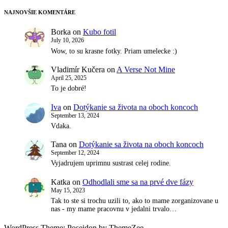
NAJNOVŠIE KOMENTÁRE
Borka
on
Kubo fotil
July 10, 2026
Wow, to su krasne fotky. Priam umelecke :)
Vladimír Kučera
on
A Verse Not Mine
April 25, 2025
To je dobré!
Iva
on
Dotýkanie sa života na oboch koncoch
September 13, 2024
Vdaka.
Tana
on
Dotýkanie sa života na oboch koncoch
September 12, 2024
Vyjadrujem uprimnu sustrast celej rodine.
Katka
on
Odhodlali sme sa na prvé dve fázy
May 15, 2023
Tak to ste si trochu uzili to, ako to mame zorganizovane u
nas - my mame pracovnu v jedalni trvalo…
WordPress Theme: Poseidon by ThemeZee.