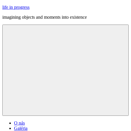
Skip
life in progress
to
imagining objects and moments into existence
content
Menu
O nás
Galéria