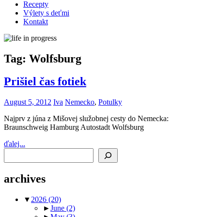
Recepty
Výlety s deťmi
Kontakt
Tag:
Wolfsburg
Prišiel čas fotiek
August 5, 2012
Iva
Nemecko
,
Potulky
Najprv z júna z Mišovej služobnej cesty do Nemecka:
Braunschweig Hamburg Autostadt Wolfsburg
ďalej...
Search
archives
▼
2026
(20)
►
June
(2)
►
May
(3)