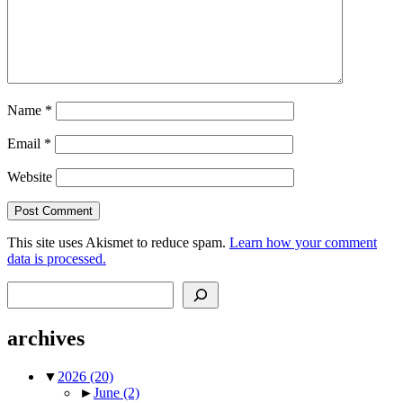
Name
*
Email
*
Website
This site uses Akismet to reduce spam.
Learn how your comment
data is processed.
Search
archives
▼
2026
(20)
►
June
(2)