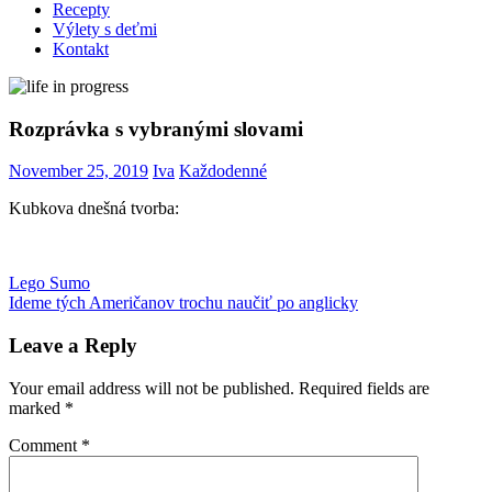
Recepty
Výlety s deťmi
Kontakt
Rozprávka s vybranými slovami
November 25, 2019
Iva
Každodenné
Kubkova dnešná tvorba:
Post
Previous
Kubko
Lego Sumo
vybrané
Post:
Next
slová
Ideme tých Američanov trochu naučiť po anglicky
navigation
Post:
Leave a Reply
Your email address will not be published.
Required fields are
marked
*
Comment
*