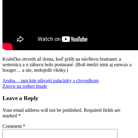
Krabičku otvorili až doma, keď prišli na návštevu bratranec a
sesternica a o zábavu bolo postarané. (Boli medzi nimi aj earwax a
booger… a nie, nedojedli všetky.)
Post
Previous
Harry
Aruba… tam kde plávajú palacinky s chvostíkom
Post:
Next
Potter
Znovu na rodnej hrude
potulky
V
navigation
Post:
Leave a Reply
Your email address will not be published.
Required fields are
marked
*
Comment
*