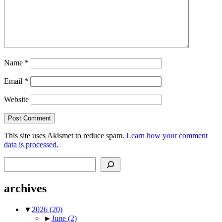
Name
*
Email
*
Website
This site uses Akismet to reduce spam.
Learn how your comment
data is processed.
Search
archives
▼
2026
(20)
►
June
(2)