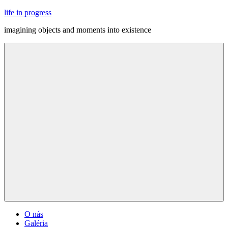
Skip
life in progress
to
imagining objects and moments into existence
content
Menu
O nás
Galéria