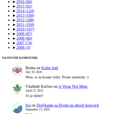
►
2016
(84)
►
2015
(92)
►
2014
(124)
►
2013
(100)
►
2012
(208)
►
2011
(194)
►
2010
(107)
►
2009
(87)
►
2008
(66)
►
2007
(74)
►
2006
(3)
NAJNOVŠIE KOMENTÁRE
Borka
on
Kubo fotil
July 10, 2026
Wow, to su krasne fotky. Priam umelecke :)
Vladimír Kučera
on
A Verse Not Mine
April 25, 2025
To je dobré!
Iva
on
Dotýkanie sa života na oboch koncoch
September 13, 2024