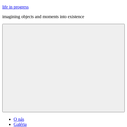
Skip
life in progress
to
imagining objects and moments into existence
content
Menu
O nás
Galéria