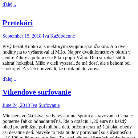
ďalej...
Pretekári
September 15, 2018
Iva
Každodenné
Prvý bežal Kubko aj s niektorými svojimi spolužiakmi. A o dve
hodiny na to vyštartoval aj Mišo. Najprv dvojkilometrový okruh v
centre Žiliny a potom ešte 8 km popri Váhu. Deti si zatiaľ stihli
zahrať hokejbal. Mišo v cieli vyzeral, že má dosť, ale s behom bol
spokojný. A všetci povedali, že o rok pôjdu znova.
ďalej...
Víkendové surfovanie
June 24, 2018
Iva
Surfovanie
Ministerstvo školstva, vedy, výskumu, športu a stravovania Cena je
pomerne ľahko odhadnuteľná. Ide o dotáciu 1,20 eura na každý
obed pre približne pol milióna detí, pričom teraz už štát platí obedy
asi desatine detí. Navyše to teda bude v porovnaní so súčasnosťou
stáť 100 miliónov eur ročne. To je až pätina súčasných výdavkov na