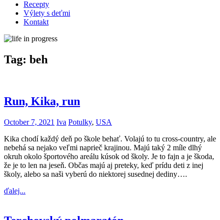
Recepty
Výlety s deťmi
Kontakt
Tag:
beh
Run, Kika, run
October 7, 2021
Iva
Potulky
,
USA
Kika chodí každý deň po škole behať. Volajú to tu cross-country, ale
nebehá sa nejako veľmi naprieč krajinou. Majú taký 2 míle dlhý
okruh okolo športového areálu kúsok od školy. Je to fajn a je škoda,
že je to len na jeseň. Občas majú aj preteky, keď prídu deti z inej
školy, alebo sa naši vyberú do niektorej susednej dediny….
ďalej...