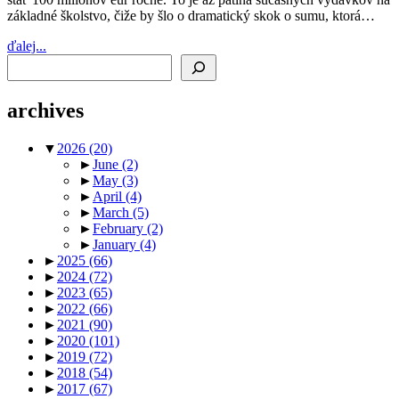
základné školstvo, čiže by šlo o dramatický skok o sumu, ktorá…
ďalej...
Search
archives
▼
2026
(20)
►
June
(2)
►
May
(3)
►
April
(4)
►
March
(5)
►
February
(2)
►
January
(4)
►
2025
(66)
►
2024
(72)
►
2023
(65)
►
2022
(66)
►
2021
(90)
►
2020
(101)
►
2019
(72)
►
2018
(54)
►
2017
(67)