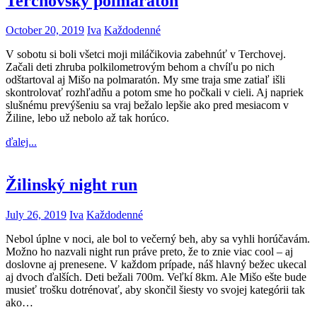
Terchovský polmaratón
October 20, 2019
Iva
Každodenné
V sobotu si boli všetci moji miláčikovia zabehnúť v Terchovej.
Začali deti zhruba polkilometrovým behom a chvíľu po nich
odštartoval aj Mišo na polmaratón. My sme traja sme zatiaľ išli
skontrolovať rozhľadňu a potom sme ho počkali v cieli. Aj napriek
slušnému prevýšeniu sa vraj bežalo lepšie ako pred mesiacom v
Žiline, lebo už nebolo až tak horúco.
ďalej...
Žilinský night run
July 26, 2019
Iva
Každodenné
Nebol úplne v noci, ale bol to večerný beh, aby sa vyhli horúčavám.
Možno ho nazvali night run práve preto, že to znie viac cool – aj
doslovne aj prenesene. V každom prípade, náš hlavný bežec ukecal
aj dvoch ďalších. Deti bežali 700m. Veľkí 8km. Ale Mišo ešte bude
musieť trošku dotrénovať, aby skončil šiesty vo svojej kategórii tak
ako…