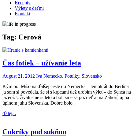
Recepty
Výlety s deťmi
Kontakt
Tag:
Cerová
Čas fotiek – užívanie leta
August 21, 2012
Iva
Nemecko
,
Potulky
,
Slovensko
Kým bol Mišo na ďalšej ceste do Nemecka – tentokrát do Berlína –
ja som si povedala, že si s krpcami tiež urobím výlet – do Senca na
jazerá. Užívali sme si leto a boli sme sa pozrieť aj na Záhorí, aj na
úplnom juhu Slovenska. Dobre bolo.
ďalej...
Cukríky pod sukňou