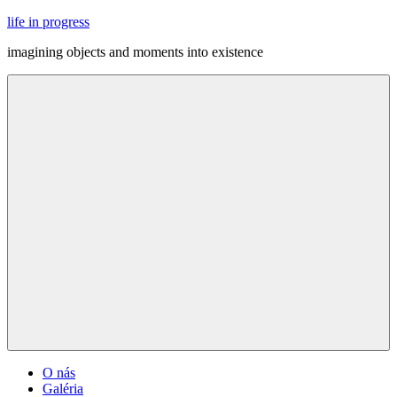
Skip
life in progress
to
imagining objects and moments into existence
content
Menu
O nás
Galéria