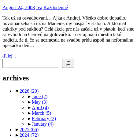
August 24, 2008
Iva
Každodenné
Tak už sú osvadbovaní… Ajka a Andrej. Všetko dobre dopadlo,
novomanželia sú už na Madeire, my naspäť v štátoch. A kto mal
cukríky pod sukňou? Celá akcia pre nás začala už v piatok, keď sme
sa vybrali na Cerovú na grilovačku. To vraj majú miestni takú
tradíciu, že tí, čo sa nezmestia na svadbu prídu aspoň na neformálnu
opekačku deň…
ďalej...
Search
archives
▼
2026
(20)
►
June
(2)
►
May
(3)
►
April
(4)
►
March
(5)
►
February
(2)
►
January
(4)
►
2025
(66)
►
2024
(72)