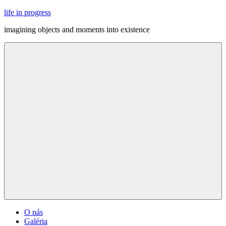
Skip
life in progress
to
imagining objects and moments into existence
content
Menu
O nás
Galéria