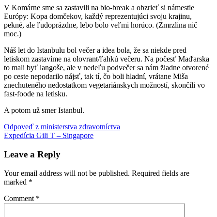
V Komárne sme sa zastavili na bio-break a obzrieť si námestie
Európy: Kopa domčekov, každý reprezentujúci svoju krajinu,
pekné, ale ľudoprázdne, lebo bolo veľmi horúco. (Zmrzlina nič
moc.)
Náš let do Istanbulu bol večer a idea bola, že sa niekde pred
letiskom zastavíme na olovrant/ľahkú večeru. Na počesť Maďarska
to mali byť langoše, ale v nedeľu podvečer sa nám žiadne otvorené
po ceste nepodarilo nájsť, tak tí, čo boli hladní, vrátane Miša
znechuteného nedostatkom vegetariánskych možností, skončili vo
fast-foode na letisku.
A potom už smer Istanbul.
Post
Previous
výlet
Odpoveď z ministerstva zdravotníctva
Post:
Next
s
Expedícia Gili T – Singapore
navigation
Post:
deťmi
Leave a Reply
Your email address will not be published.
Required fields are
marked
*
Comment
*