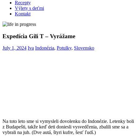
Recepty
Výlety s deťmi
Kontakt
Expedícia Gili T – Vyrážame
July 1, 2024
Iva
Indonézia
,
Potulky
,
Slovensko
Na toto leto sme si vymysleli dovolenku do Indonézie. Letenky boli
z Budapešti, takže keď deti doniesli vysvedčenia, zbalili sme sa a
vybrali na juh. (Dve autá, štyri kufre, šesť ľudí.)