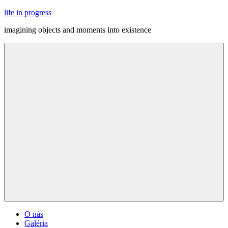
Skip
life in progress
to
imagining objects and moments into existence
content
Menu
O nás
Galéria