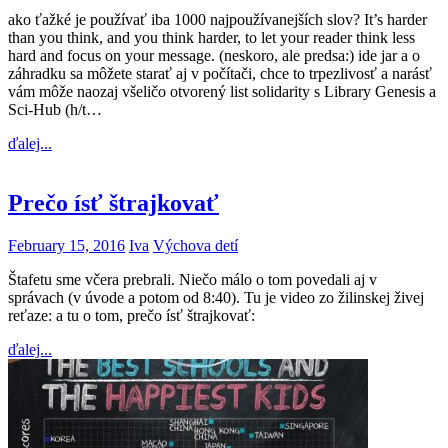
ako ťažké je používať iba 1000 najpoužívanejších slov? It’s harder
than you think, and you think harder, to let your reader think less
hard and focus on your message. (neskoro, ale predsa:) ide jar a o
záhradku sa môžete starať aj v počítači, chce to trpezlivosť a narásť
vám môže naozaj všeličo otvorený list solidarity s Library Genesis a
Sci-Hub (h/t…
ďalej...
Prečo ísť štrajkovať
February 15, 2016
Iva
Výchova detí
Štafetu sme včera prebrali. Niečo málo o tom povedali aj v
správach (v úvode a potom od 8:40). Tu je video zo žilinskej živej
reťaze: a tu o tom, prečo ísť štrajkovať:
ďalej...