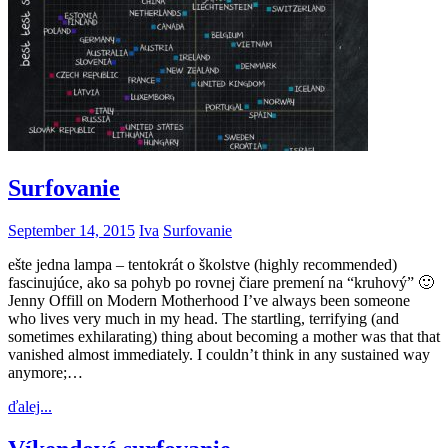
Surfovanie
September 14, 2015
Iva
Surfovanie
ešte jedna lampa – tentokrát o školstve (highly recommended)
fascinujúce, ako sa pohyb po rovnej čiare premení na “kruhový” 🙂
Jenny Offill on Modern Motherhood I’ve always been someone
who lives very much in my head. The startling, terrifying (and
sometimes exhilarating) thing about becoming a mother was that that
vanished almost immediately. I couldn’t think in any sustained way
anymore;…
ďalej...