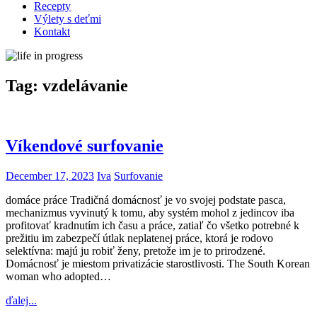
Recepty
Výlety s deťmi
Kontakt
Tag:
vzdelávanie
Víkendové surfovanie
December 17, 2023
Iva
Surfovanie
domáce práce Tradičná domácnosť je vo svojej podstate pasca,
mechanizmus vyvinutý k tomu, aby systém mohol z jedincov iba
profitovať kradnutím ich času a práce, zatiaľ čo všetko potrebné k
prežitiu im zabezpečí útlak neplatenej práce, ktorá je rodovo
selektívna: majú ju robiť ženy, pretože im je to prirodzené.
Domácnosť je miestom privatizácie starostlivosti. The South Korean
woman who adopted…
ďalej...