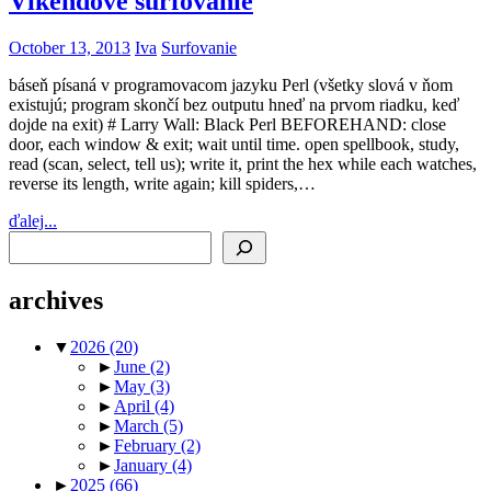
Víkendové surfovanie
October 13, 2013
Iva
Surfovanie
báseň písaná v programovacom jazyku Perl (všetky slová v ňom
existujú; program skončí bez outputu hneď na prvom riadku, keď
dojde na exit) # Larry Wall: Black Perl BEFOREHAND: close
door, each window & exit; wait until time. open spellbook, study,
read (scan, select, tell us); write it, print the hex while each watches,
reverse its length, write again; kill spiders,…
ďalej...
Search
archives
▼
2026
(20)
►
June
(2)
►
May
(3)
►
April
(4)
►
March
(5)
►
February
(2)
►
January
(4)
►
2025
(66)