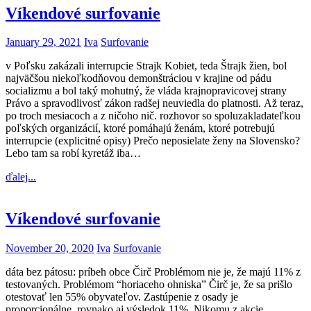
Víkendové surfovanie
January 29, 2021
Iva
Surfovanie
v Poľsku zakázali interrupcie Strajk Kobiet, teda Štrajk žien, bol
najväčšou niekoľkodňovou demonštráciou v krajine od pádu
socializmu a bol taký mohutný, že vláda krajnopravicovej strany
Právo a spravodlivosť zákon radšej neuviedla do platnosti. Až teraz,
po troch mesiacoch a z ničoho nič. rozhovor so spoluzakladateľkou
poľských organizácií, ktoré pomáhajú ženám, ktoré potrebujú
interrupcie (explicitné opisy) Prečo neposielate ženy na Slovensko?
Lebo tam sa robí kyretáž iba…
ďalej...
Víkendové surfovanie
November 20, 2020
Iva
Surfovanie
dáta bez pátosu: príbeh obce Čirč Problémom nie je, že majú 11% z
testovaných. Problémom “horiaceho ohniska” Čirč je, že sa prišlo
otestovať len 55% obyvateľov. Zastúpenie z osady je
proporcionálne, rovnako aj výsledok 11%. Nikomu z akcie