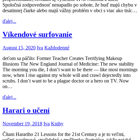
Spoločná zodpovednosť nenapadlo po sobote, že buď majú chybu v
desatinnej čiarke alebo majú vážny problém v obci s viac ako tisíc…
ďalej...
Víkendové surfovanie
August 15, 2020
Iva
Každodenné
deťom sa páčilo: Former Teacher Creates Terrifying Makeup
Illusions The New England Journal of Medicine: The new stability
The morning you die, I don’t want to be there — like most mornings
now, when I rise against my whole will and crawl dejectedly into
scrubs. I don’t want to be a plague doctor or a hero on TV. Now
on…
ďalej...
Harari o učení
November 19, 2018
Iva
Knihy
Čítam Harariho 21 Lessons for the 21st Century a je to veľmi,
veľmi zaujímavé, strašidelné a myšlienko-štartujúce, takže nejaké