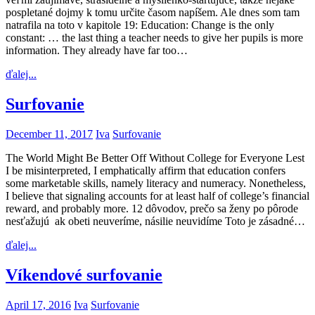
pospletané dojmy k tomu určite časom napíšem. Ale dnes som tam
natrafila na toto v kapitole 19: Education: Change is the only
constant: … the last thing a teacher needs to give her pupils is more
information. They already have far too…
ďalej...
Surfovanie
December 11, 2017
Iva
Surfovanie
The World Might Be Better Off Without College for Everyone Lest
I be misinterpreted, I emphatically affirm that education confers
some marketable skills, namely literacy and numeracy. Nonetheless,
I believe that signaling accounts for at least half of college’s financial
reward, and probably more. 12 dôvodov, prečo sa ženy po pôrode
nesťažujú ak obeti neuveríme, násilie neuvidíme Toto je zásadné…
ďalej...
Víkendové surfovanie
April 17, 2016
Iva
Surfovanie