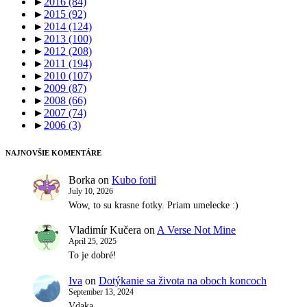
►
2016
(84)
►
2015
(92)
►
2014
(124)
►
2013
(100)
►
2012
(208)
►
2011
(194)
►
2010
(107)
►
2009
(87)
►
2008
(66)
►
2007
(74)
►
2006
(3)
NAJNOVŠIE KOMENTÁRE
Borka
on
Kubo fotil
July 10, 2026
Wow, to su krasne fotky. Priam umelecke :)
Vladimír Kučera
on
A Verse Not Mine
April 25, 2025
To je dobré!
Iva
on
Dotýkanie sa života na oboch koncoch
September 13, 2024
Vdaka.