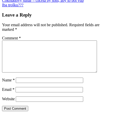
Post
Previous
Harvard
Čokoládový sunar – chcela by som, aby to bol vtip
project
Post:
Next
implicit
Iba trošku???
rasizmus
navigation
Post:
Leave a Reply
Your email address will not be published.
Required fields are
marked
*
Comment
*
Name
*
Email
*
Website