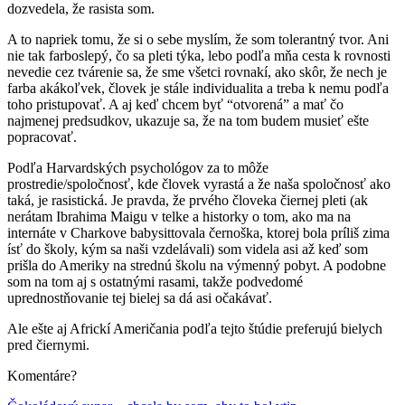
dozvedela, že rasista som.
A to napriek tomu, že si o sebe myslím, že som tolerantný tvor. Ani
nie tak farboslepý, čo sa pleti týka, lebo podľa mňa cesta k rovnosti
nevedie cez tvárenie sa, že sme všetci rovnakí, ako skôr, že nech je
farba akákoľvek, človek je stále individualita a treba k nemu podľa
toho pristupovať. A aj keď chcem byť “otvorená” a mať čo
najmenej predsudkov, ukazuje sa, že na tom budem musieť ešte
popracovať.
Podľa Harvardských psychológov za to môže
prostredie/spoločnosť, kde človek vyrastá a že naša spoločnosť ako
taká, je rasistická. Je pravda, že prvého človeka čiernej pleti (ak
nerátam Ibrahima Maigu v telke a historky o tom, ako ma na
internáte v Charkove babysittovala černoška, ktorej bola príliš zima
ísť do školy, kým sa naši vzdelávali) som videla asi až keď som
prišla do Ameriky na strednú školu na výmenný pobyt. A podobne
som na tom aj s ostatnými rasami, takže podvedomé
uprednostňovanie tej bielej sa dá asi očakávať.
Ale ešte aj Africkí Američania podľa tejto štúdie preferujú bielych
pred čiernymi.
Komentáre?