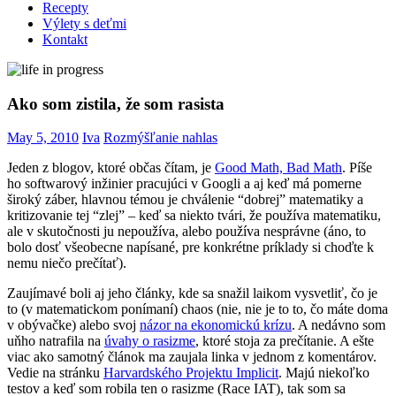
Recepty
Výlety s deťmi
Kontakt
Ako som zistila, že som rasista
May 5, 2010
Iva
Rozmýšľanie nahlas
Jeden z blogov, ktoré občas čítam, je
Good Math, Bad Math
. Píše
ho softwarový inžinier pracujúci v Googli a aj keď má pomerne
široký záber, hlavnou témou je chválenie “dobrej” matematiky a
kritizovanie tej “zlej” – keď sa niekto tvári, že používa matematiku,
ale v skutočnosti ju nepoužíva, alebo používa nesprávne (áno, to
bolo dosť všeobecne napísané, pre konkrétne príklady si choďte k
nemu niečo prečítať).
Zaujímavé boli aj jeho články, kde sa snažil laikom vysvetliť, čo je
to (v matematickom ponímaní) chaos (nie, nie je to to, čo máte doma
v obývačke) alebo svoj
názor na ekonomickú krízu
. A nedávno som
uňho natrafila na
úvahy o rasizme
, ktoré stoja za prečítanie. A ešte
viac ako samotný článok ma zaujala linka v jednom z komentárov.
Vedie na stránku
Harvardského Projektu Implicit
. Majú niekoľko
testov a keď som robila ten o rasizme (Race IAT), tak som sa