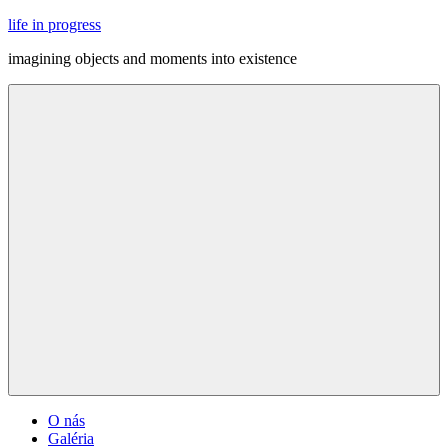
Skip
life in progress
to
imagining objects and moments into existence
content
Menu
O nás
Galéria